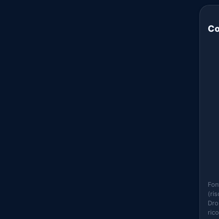
Co
Fon
(ri
Dro
ric