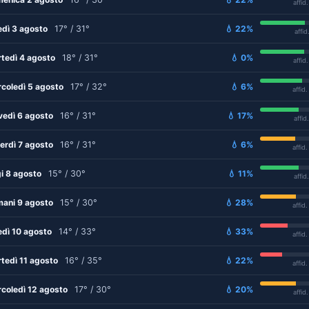
affid
edì 3 agosto
17° / 31°
💧 22%
affid
tedì 4 agosto
18° / 31°
💧 0%
affid
coledì 5 agosto
17° / 32°
💧 6%
affid
vedì 6 agosto
16° / 31°
💧 17%
affid
erdì 7 agosto
16° / 31°
💧 6%
affid
i 8 agosto
15° / 30°
💧 11%
affid
ani 9 agosto
15° / 30°
💧 28%
affid
edì 10 agosto
14° / 33°
💧 33%
affid
tedì 11 agosto
16° / 35°
💧 22%
affid
coledì 12 agosto
17° / 30°
💧 20%
affid