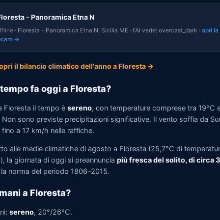
Floresta - Panoramica Etna N
fline
· Floresta - Panoramica Etna N, Sicilia ME · l'AI vede: overcast_dark ·
apri la
bcam →
opri il bilancio climatico dell'anno a Floresta →
tempo fa oggi a Floresta?
a Floresta il tempo è
sereno
, con temperature comprese tra 19°C 
Non sono previste precipitazioni significative. Il vento soffia da Su
fino a 17 km/h nelle raffiche.
tto alle medie climatiche di agosto a Floresta (25,7°C di temperatu
, la giornata di oggi si preannuncia
più fresca del solito, di circa 
la norma del periodo 1806–2015.
mani a Floresta?
ni:
sereno
, 20°/26°C.