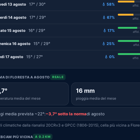
vedì 13 agosto
17° / 30°
💧 58%
affid
erdì 14 agosto
17° / 29°
💧 67%
affid
ato 15 agosto
16° / 29°
💧 17%
affid
enica 16 agosto
15° / 29°
💧 25%
affid
edì 17 agosto
15° / 27°
💧 0%
affid
IMA DI FLORESTA A AGOSTO
REALE
,7°
16 mm
eratura media del mese
pioggia media del mese
gi media prevista ~22°:
−3,7° sotto la norma
di agosto
i climatiche dalla rianalisi 20CRv3 e GPCC (1806–2015), cella più vicina a Flore
BCAM PIÙ VICINA
A 0.2 KM