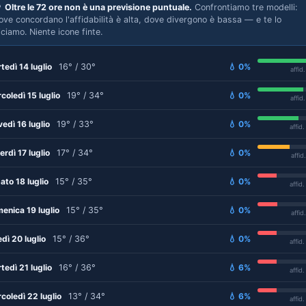

Oltre le 72 ore non è una previsione puntuale.
Confrontiamo tre modelli:
ove concordano l'affidabilità è alta, dove divergono è bassa — e te lo
iciamo. Niente icone finte.
tedì 14 luglio
16° / 30°
💧 0%
affid
coledì 15 luglio
19° / 34°
💧 0%
affid
vedì 16 luglio
19° / 33°
💧 0%
affid
erdì 17 luglio
17° / 34°
💧 0%
affid
ato 18 luglio
15° / 35°
💧 0%
affid
enica 19 luglio
15° / 35°
💧 0%
affid
edì 20 luglio
15° / 36°
💧 0%
affid
tedì 21 luglio
16° / 36°
💧 6%
affid
coledì 22 luglio
13° / 34°
💧 6%
affid