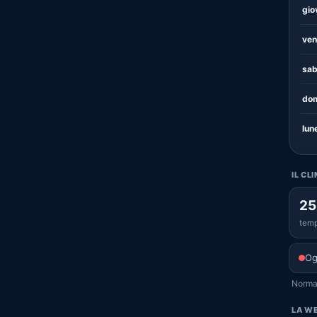
gio
ven
sab
dom
lun
IL CL
25
temp
Og
Normal
LA WE