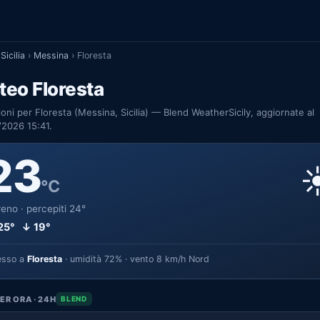
Sicilia
›
Messina
›
Floresta
eo Floresta
ioni per Floresta (Messina, Sicilia) — Blend WeatherSicily, aggiornate al
2026 15:41.
23
☀
°C
eno · percepiti 24°
25° ↓ 19°
esso a
Floresta
· umidità 72% · vento 8 km/h Nord
ER ORA · 24H
BLEND