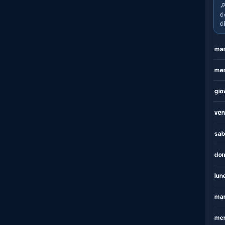

d
d
mar
mer
gio
ven
sab
dom
lun
mar
mer