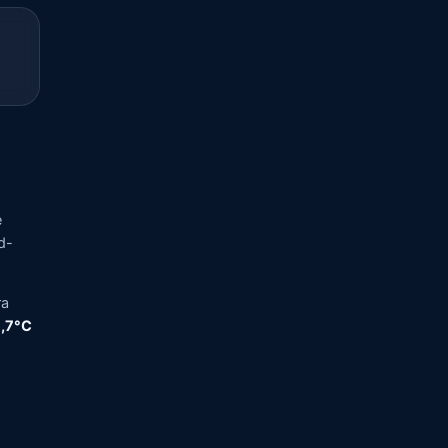
e
d-
ra
3,7°C