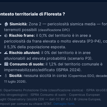
ntesto territoriale di Floresta
?
🏚️
Sismicità:
Zona 2 — pericolosità sismica media — for
terremoti possibili
(classificazione DPC)
🪨
Rischio frane:
il 0,1% del territorio è in aree a
pericolosità da frana elevata o molto elevata (P3-P4), c
il 5,3% della popolazione esposta.
🌊
Rischio alluvioni:
il 0% del territorio è in aree
alluvionabili ad elevata probabilità (scenario P3).
🏙️
Consumo di suolo:
il 1,2% del territorio comunale è
impermeabilizzato/edificato (ISPRA 2024).
💧
Siccità:
nessuna siccità in corso
(Copernicus EDO, decade
.
11 luglio 2026)
ti: Dipartimento Protezione Civile (classificazione sismica) · ISPRA IdroGE
schio idrogeologico) · ISPRA Consumo di suolo · Copernicus European
ught Observatory (siccità CDI) — dati CC BY 4.0 / © Unione Europea,
omposti per comune su chiave ISTAT.
Dettaglio fonti
.