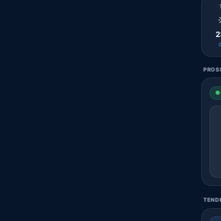
2
PROSS
● 
TENDE