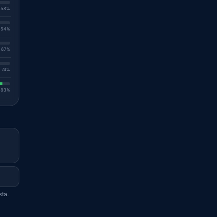
. 58%
. 54%
. 67%
. 74%
. 83%
sta.