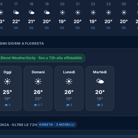
16
17
18
19
20
21
22
23
00
☀️
🌤️
🌤️
🌤️
☀️
☀️
☀️
☀️
☀️
3°
22°
21°
20°
19°
20°
19°
20°
20°
2
0%
0%
0%
0%
0%
0%
0%
0%
0%
IMI GIORNI A FLORESTA
Blend WeatherSicily · fino a 72h alta affidabilità
Oggi
Domani
Lunedì
Martedì
☀️
☀️
☀️
🌤️
25°
26°
26°
20°
19°
20°
19°
19°
🌧️ 0
🌧️ 0.7
🌧️ 0
🌧️ 0
NZA · OLTRE LE 72H
ONESTA · 3 MODELLI