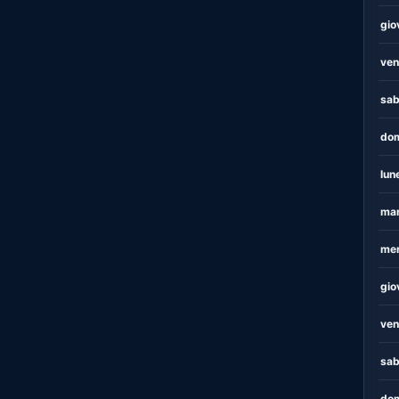
gio
ven
sab
dom
lun
mar
mer
gio
ven
sab
dom