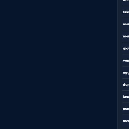
lun
mar
mer
gio
ven
ogg
dom
lun
mar
mer