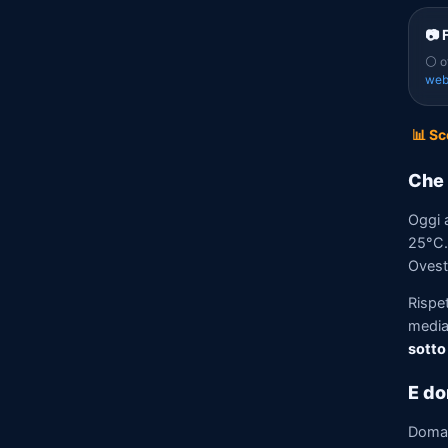
📷 
⚪ of
we
📊 Sc
Che 
Oggi 
25°C. 
Ovest 
Rispe
media)
sotto
E do
Doma