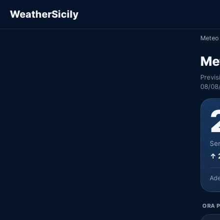
WeatherSicily
Meteo 
Met
Previs
08/08/
Ser
↑ 
Ad
ORA P