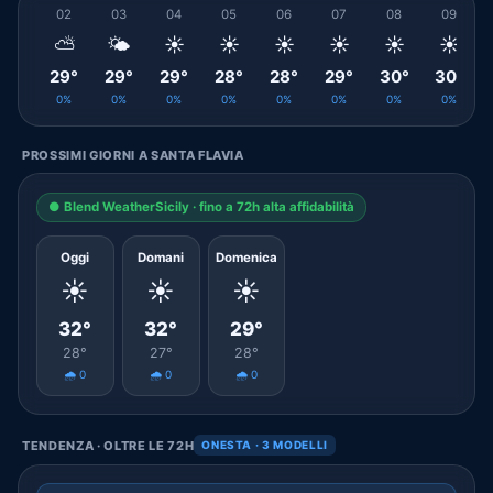
02
03
04
05
06
07
08
09
⛅
🌤️
☀️
☀️
☀️
☀️
☀️
☀️
29°
29°
29°
28°
28°
29°
30°
30°
0%
0%
0%
0%
0%
0%
0%
0%
PROSSIMI GIORNI A SANTA FLAVIA
● Blend WeatherSicily · fino a 72h alta affidabilità
Oggi
Domani
Domenica
☀️
☀️
☀️
32°
32°
29°
28°
27°
28°
🌧️ 0
🌧️ 0
🌧️ 0
TENDENZA · OLTRE LE 72H
ONESTA · 3 MODELLI