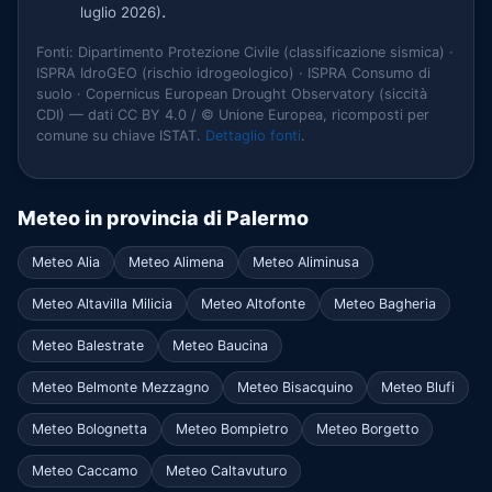
.
luglio 2026)
Fonti: Dipartimento Protezione Civile (classificazione sismica) ·
ISPRA IdroGEO (rischio idrogeologico) · ISPRA Consumo di
suolo · Copernicus European Drought Observatory (siccità
CDI) — dati CC BY 4.0 / © Unione Europea, ricomposti per
comune su chiave ISTAT.
Dettaglio fonti
.
Meteo in provincia di Palermo
Meteo Alia
Meteo Alimena
Meteo Aliminusa
Meteo Altavilla Milicia
Meteo Altofonte
Meteo Bagheria
Meteo Balestrate
Meteo Baucina
Meteo Belmonte Mezzagno
Meteo Bisacquino
Meteo Blufi
Meteo Bolognetta
Meteo Bompietro
Meteo Borgetto
Meteo Caccamo
Meteo Caltavuturo