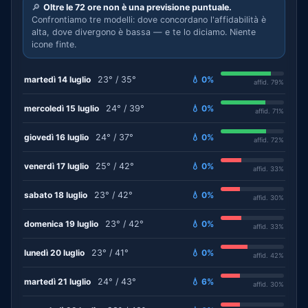
🔎
Oltre le 72 ore non è una previsione puntuale.
Confrontiamo tre modelli: dove concordano l'affidabilità è
alta, dove divergono è bassa — e te lo diciamo. Niente
icone finte.
martedì 14 luglio
23° / 35°
💧 0%
affid. 79%
mercoledì 15 luglio
24° / 39°
💧 0%
affid. 71%
giovedì 16 luglio
24° / 37°
💧 0%
affid. 72%
venerdì 17 luglio
25° / 42°
💧 0%
affid. 33%
sabato 18 luglio
23° / 42°
💧 0%
affid. 30%
domenica 19 luglio
23° / 42°
💧 0%
affid. 33%
lunedì 20 luglio
23° / 41°
💧 0%
affid. 42%
martedì 21 luglio
24° / 43°
💧 6%
affid. 30%