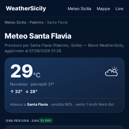
WeatherSicily
Meteo Sicilia
Mappe
Live
Meteo Sicilia
›
Palermo
›
Santa Flavia
Meteo Santa Flavia
Previsioni per Santa Flavia (Palermo, Sicilia) — Blend WeatherSicily,
aggiornate al 07/08/2026 01:28.
29
⛅
°C
Nuvoloso · percepiti 31°
↑ 32° ↓ 28°
Adesso a
Santa Flavia
· umidità 86% · vento 1 km/h Nord-Est
ORA PER ORA · 24H
BLEND