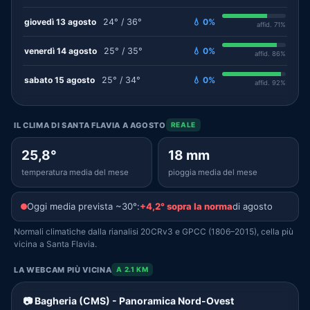
giovedì 13 agosto
24° / 36°
💧 0%
affid. 71%
venerdì 14 agosto
25° / 35°
💧 0%
affid. 86%
sabato 15 agosto
25° / 34°
💧 0%
affid. 92%
IL CLIMA DI SANTA FLAVIA A AGOSTO
REALE
25,8°
18 mm
temperatura media del mese
pioggia media del mese
Oggi media prevista ~30°:
+4,2° sopra la norma
di agosto
Normali climatiche dalla rianalisi 20CRv3 e GPCC (1806–2015), cella più
vicina a Santa Flavia.
LA WEBCAM PIÙ VICINA
A 2.1 KM
📷 Bagheria (CMS) - Panoramica Nord-Ovest