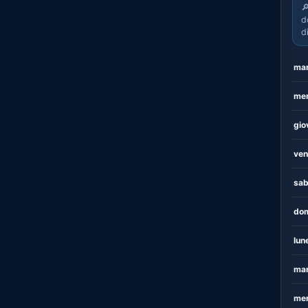

d
d
mar
mer
gio
ven
sab
dom
lun
mar
mer