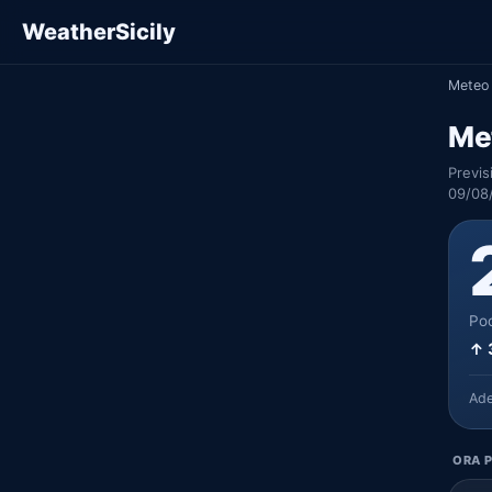
WeatherSicily
Meteo 
Me
Previs
09/08
Poc
↑ 
Ad
ORA P