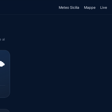
Meteo Sicilia
Mappe
Live
e al
️