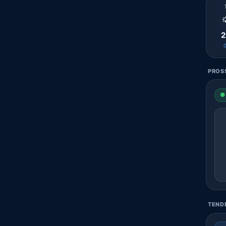

2
PROSS
● 
TENDE