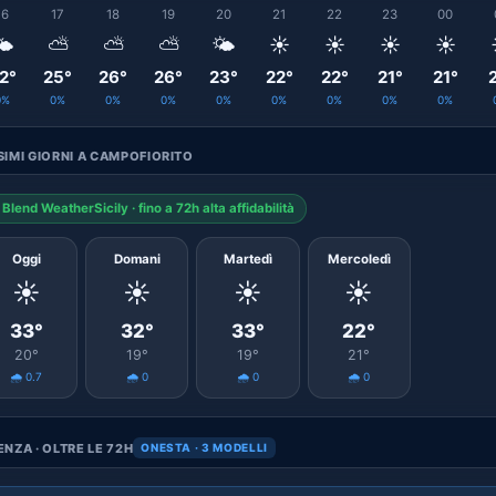
16
17
18
19
20
21
22
23
00
️
⛅
⛅
⛅
🌤️
☀️
☀️
☀️
☀️
2°
25°
26°
26°
23°
22°
22°
21°
21°
0%
0%
0%
0%
0%
0%
0%
0%
0%
IMI GIORNI A CAMPOFIORITO
Blend WeatherSicily · fino a 72h alta affidabilità
Oggi
Domani
Martedì
Mercoledì
☀️
☀️
☀️
☀️
33°
32°
33°
22°
20°
19°
19°
21°
🌧️ 0.7
🌧️ 0
🌧️ 0
🌧️ 0
NZA · OLTRE LE 72H
ONESTA · 3 MODELLI