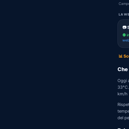
Campof
LA WE
📷 
🟢 i
we
📊 Sc
Che 
Oggi 
33°C. 
km/h n
Rispe
tempe
del p