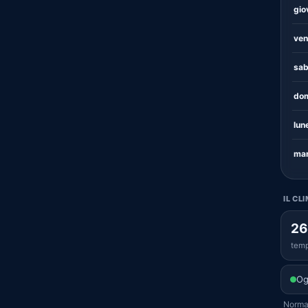
gio
ven
sab
dom
lun
mar
IL CL
26
temp
Og
Normal