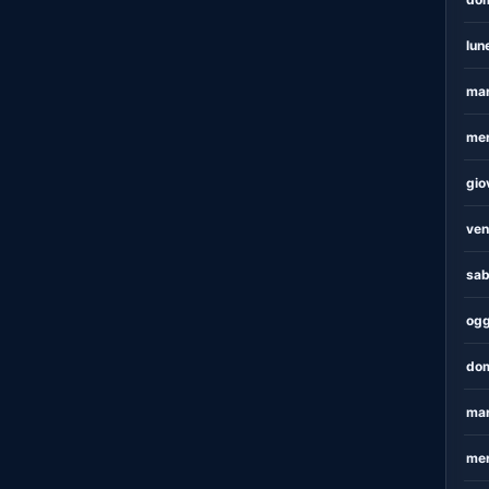
lun
mar
mer
gio
ven
sab
ogg
dom
mar
mer