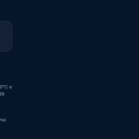
20°C e
 39
rma