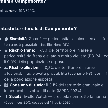
mani a Campofiorito?
ni:
sereno
, 19°/32°C.
ntesto territoriale di Campofiorito
?
🏚️
Sismicità:
Zona 2 — pericolosità sismica media — for
terremoti possibili
(classificazione DPC)
🪨
Rischio frane:
il 7,5% del territorio è in aree a
pericolosità da frana elevata o molto elevata (P3-P4), c
il 0,3% della popolazione esposta.
🌊
Rischio alluvioni:
il 0,3% del territorio è in aree
alluvionabili ad elevata probabilità (scenario P3), con il 
della popolazione esposta.
🏙️
Consumo di suolo:
il 3,1% del territorio comunale è
impermeabilizzato/edificato (ISPRA 2024).
🌵
Siccità:
livello Watch — precipitazioni sotto la norma
.
(Copernicus EDO, decade del 11 luglio 2026)