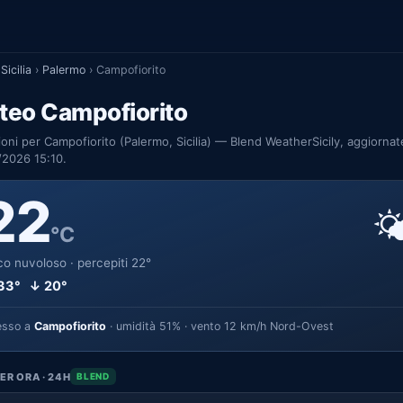
Sicilia
›
Palermo
›
Campofiorito
teo Campofiorito
ioni per Campofiorito (Palermo, Sicilia) — Blend WeatherSicily, aggiornat
/2026 15:10.
22

°C
o nuvoloso · percepiti 22°
33° ↓ 20°
esso a
Campofiorito
· umidità 51% · vento 12 km/h Nord-Ovest
ER ORA · 24H
BLEND