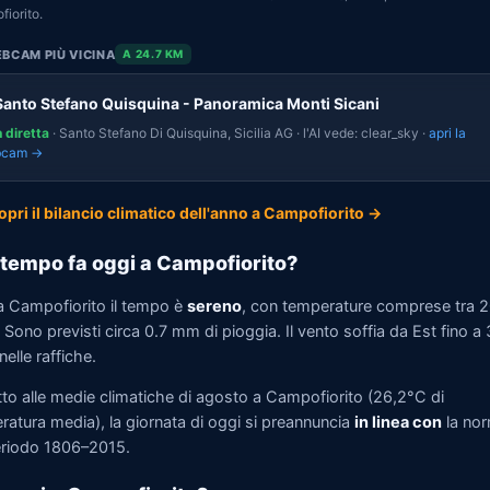
iorito.
BCAM PIÙ VICINA
A 24.7 KM
Santo Stefano Quisquina - Panoramica Monti Sicani
n diretta
· Santo Stefano Di Quisquina, Sicilia AG · l'AI vede: clear_sky ·
apri la
bcam →
opri il bilancio climatico dell'anno a Campofiorito →
tempo fa oggi a Campofiorito?
a Campofiorito il tempo è
sereno
, con temperature comprese tra 
Sono previsti circa 0.7 mm di pioggia. Il vento soffia da Est fino a
elle raffiche.
tto alle medie climatiche di agosto a Campofiorito (26,2°C di
ratura media), la giornata di oggi si preannuncia
in linea con
la no
eriodo 1806–2015.