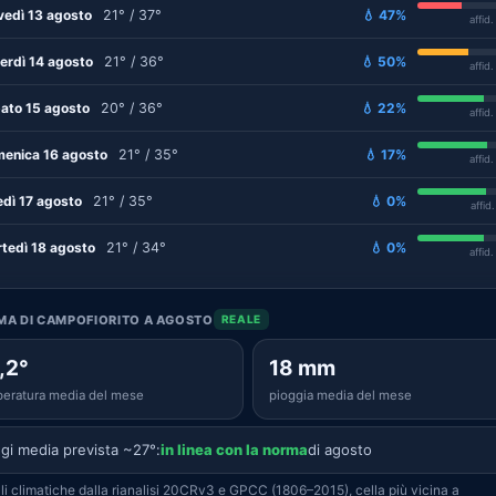
vedì 13 agosto
21° / 37°
💧 47%
affid
erdì 14 agosto
21° / 36°
💧 50%
affid
ato 15 agosto
20° / 36°
💧 22%
affid
enica 16 agosto
21° / 35°
💧 17%
affid
edì 17 agosto
21° / 35°
💧 0%
affid
tedì 18 agosto
21° / 34°
💧 0%
affid
IMA DI CAMPOFIORITO A AGOSTO
REALE
,2°
18 mm
eratura media del mese
pioggia media del mese
gi media prevista ~27°:
in linea con la norma
di agosto
i climatiche dalla rianalisi 20CRv3 e GPCC (1806–2015), cella più vicina a