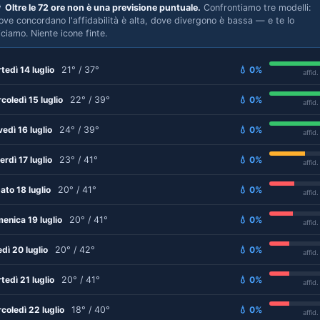

Oltre le 72 ore non è una previsione puntuale.
Confrontiamo tre modelli:
ove concordano l'affidabilità è alta, dove divergono è bassa — e te lo
iciamo. Niente icone finte.
tedì 14 luglio
21° / 37°
💧 0%
affid
coledì 15 luglio
22° / 39°
💧 0%
affid
vedì 16 luglio
24° / 39°
💧 0%
affid
erdì 17 luglio
23° / 41°
💧 0%
affid
ato 18 luglio
20° / 41°
💧 0%
affid
enica 19 luglio
20° / 41°
💧 0%
affid
edì 20 luglio
20° / 42°
💧 0%
affid
tedì 21 luglio
20° / 41°
💧 0%
affid
coledì 22 luglio
18° / 40°
💧 0%
affid