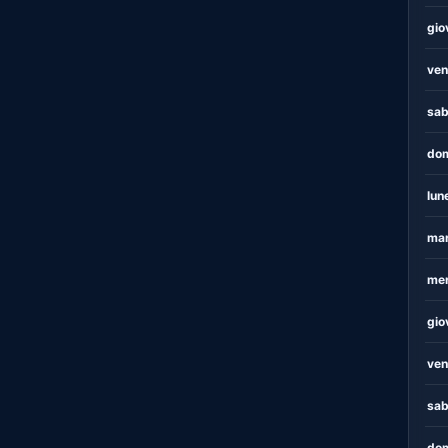
gio
ven
sab
dom
lun
mar
mer
gio
ven
sab
dom