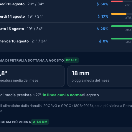
vedì 13 agosto
20° / 34°
💧 56%
affid
erdì 14 agosto
19° / 34°
💧 17%
affid
ato 15 agosto
19° / 34°
💧 25%
affid
enica 16 agosto
21° / 34°
💧 0%
affid
IMA DI PETRALIA SOTTANA A AGOSTO
REALE
,8°
18 mm
eratura media del mese
pioggia media del mese
gi media prevista ~27°:
in linea con la norma
di agosto
i climatiche dalla rianalisi 20CRv3 e GPCC (1806–2015), cella più vicina a Petra
a.
BCAM PIÙ VICINA
A 1.6 KM