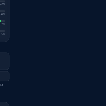
. 42%
. 57%
. 81%
. 77%
lia