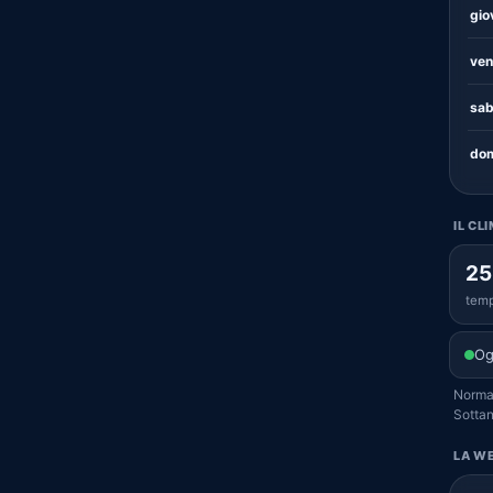
gio
ven
sab
dom
IL CL
25
temp
Og
Normal
Sottan
LA WE