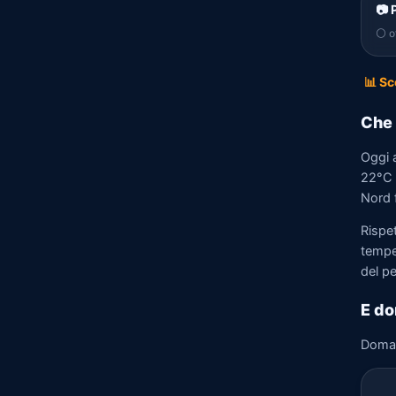
📷 
⚪ of
📊 Sc
Che 
Oggi 
22°C e
Nord f
Rispet
tempe
del p
E do
Doma