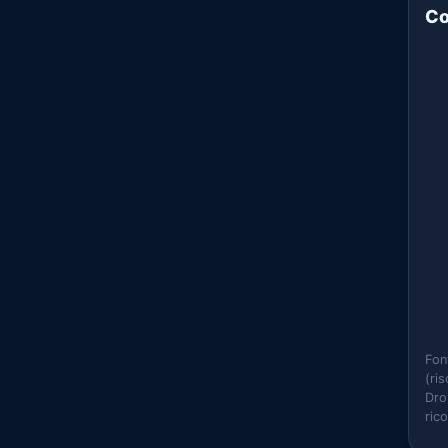
Co
Fon
(ri
Dro
ric