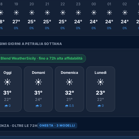
18
19
20
21
22
23
00
01
02
☀️
☀️
☀️
☀️
☀️
☀️
☀️
☀️
☀️
8°
27°
25°
25°
25°
24°
24°
24°
24°
2
0%
0%
0%
0%
0%
0%
0%
0%
0%
IMI GIORNI A PETRALIA SOTTANA
Blend WeatherSicily · fino a 72h alta affidabilità
Oggi
Domani
Domenica
Lunedì
☀️
☀️
☀️
☀️
31°
31°
32°
23°
22°
24°
21°
22°
🌧️ 0
🌧️ 0
🌧️ 0.5
🌧️ 0
NZA · OLTRE LE 72H
ONESTA · 3 MODELLI