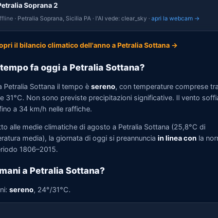
Petralia Soprana 2
fline
· Petralia Soprana, Sicilia PA · l'AI vede: clear_sky ·
apri la webcam →
opri il bilancio climatico dell'anno a Petralia Sottana →
tempo fa oggi a Petralia Sottana?
a Petralia Sottana il tempo è
sereno
, con temperature comprese tr
 31°C. Non sono previste precipitazioni significative. Il vento soffi
ino a 34 km/h nelle raffiche.
to alle medie climatiche di agosto a Petralia Sottana (25,8°C di
ratura media), la giornata di oggi si preannuncia
in linea con
la no
eriodo 1806–2015.
mani a Petralia Sottana?
ni:
sereno
, 24°/31°C.