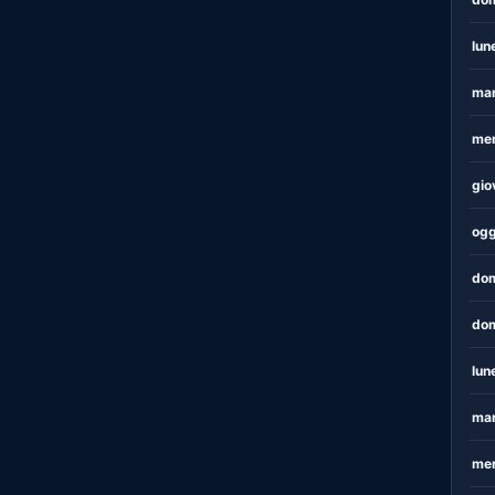
lun
mar
mer
gio
ogg
dom
dom
lun
mar
mer