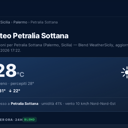
Sicilia
›
Palermo
›
Petralia Sottana
eo Petralia Sottana
ioni per Petralia Sottana (Palermo, Sicilia) — Blend WeatherSicily, aggior
/2026 17:22.
28
☀
°C
eno · percepiti 28°
31° ↓ 22°
esso a
Petralia Sottana
· umidità 41% · vento 10 km/h Nord-Nord-Est
ER ORA · 24H
BLEND