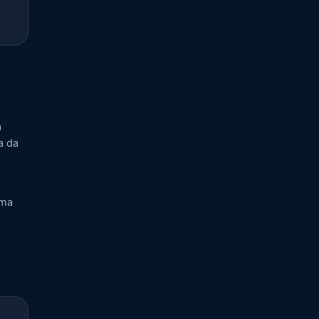
a
a da
rma