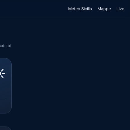
Meteo Sicilia
Mappe
Live
nate al
️