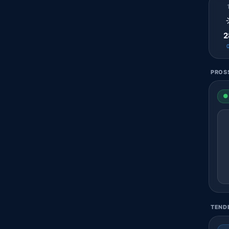
2
PROSS
● 
TENDE