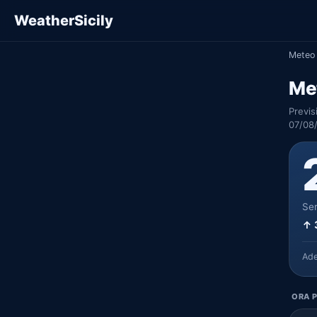
WeatherSicily
Meteo 
Met
Previs
07/08
Ser
↑ 
Ad
ORA P