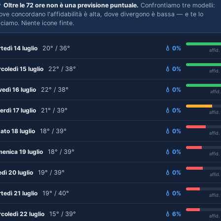

Oltre le 72 ore non è una previsione puntuale.
Confrontiamo tre modelli:
ove concordano l'affidabilità è alta, dove divergono è bassa — e te lo
iciamo. Niente icone finte.
tedì 14 luglio
20° / 36°
💧 0%
affid
coledì 15 luglio
22° / 38°
💧 0%
affid
vedì 16 luglio
22° / 38°
💧 0%
affid
erdì 17 luglio
21° / 39°
💧 0%
affid
ato 18 luglio
18° / 39°
💧 0%
affid
enica 19 luglio
18° / 39°
💧 0%
affid
edì 20 luglio
19° / 39°
💧 0%
affid
tedì 21 luglio
19° / 40°
💧 0%
affid
coledì 22 luglio
15° / 39°
💧 6%
affid