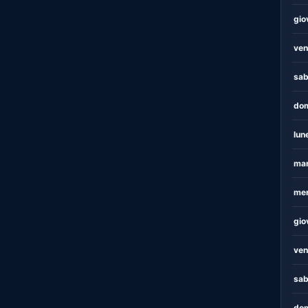
gio
ven
sab
dom
lun
mar
mer
gio
ven
sab
dom