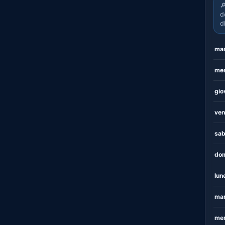

d
d
mar
mer
gio
ven
sab
dom
lun
mar
mer