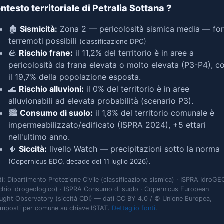
ntesto territoriale di Petralia Sottana
?
🏚️
Sismicità:
Zona 2 — pericolosità sismica media — for
terremoti possibili
(classificazione DPC)
🪨
Rischio frane:
il 11,2% del territorio è in aree a
pericolosità da frana elevata o molto elevata (P3-P4), c
il 19,7% della popolazione esposta.
🌊
Rischio alluvioni:
il 0% del territorio è in aree
alluvionabili ad elevata probabilità (scenario P3).
🏙️
Consumo di suolo:
il 1,8% del territorio comunale è
impermeabilizzato/edificato (ISPRA 2024), +5 ettari
nell'ultimo anno.
🌵
Siccità:
livello Watch — precipitazioni sotto la norma
.
(Copernicus EDO, decade del 11 luglio 2026)
ti: Dipartimento Protezione Civile (classificazione sismica) · ISPRA IdroGE
schio idrogeologico) · ISPRA Consumo di suolo · Copernicus European
ught Observatory (siccità CDI) — dati CC BY 4.0 / © Unione Europea,
omposti per comune su chiave ISTAT.
Dettaglio fonti
.