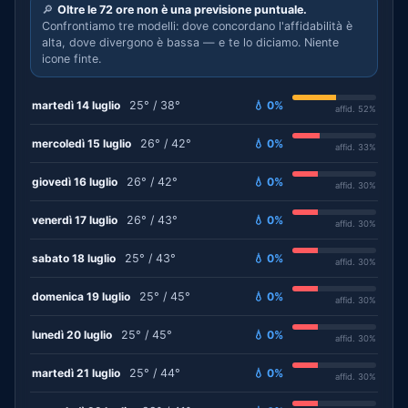
🔎
Oltre le 72 ore non è una previsione puntuale.
Confrontiamo tre modelli: dove concordano l'affidabilità è
alta, dove divergono è bassa — e te lo diciamo. Niente
icone finte.
martedì 14 luglio
25° / 38°
💧 0%
affid. 52%
mercoledì 15 luglio
26° / 42°
💧 0%
affid. 33%
giovedì 16 luglio
26° / 42°
💧 0%
affid. 30%
venerdì 17 luglio
26° / 43°
💧 0%
affid. 30%
sabato 18 luglio
25° / 43°
💧 0%
affid. 30%
domenica 19 luglio
25° / 45°
💧 0%
affid. 30%
lunedì 20 luglio
25° / 45°
💧 0%
affid. 30%
martedì 21 luglio
25° / 44°
💧 0%
affid. 30%