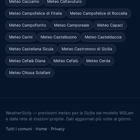
Meteo Caccamo
Meteo Caltavuturo
Meteo Campofelice di Fitalia
Meteo Campofelice di Roccella
Meteo Campofiorito
Meteo Camporeale
Meteo Capaci
Meteo Carini
Meteo Castelbuono
Meteo Casteldaccia
Meteo Castellana Sicula
Meteo Castronovo di Sicilia
Meteo Cefalà Diana
Meteo Cefalù
Meteo Cerda
Meteo Chiusa Sclafani
WeatherSicily — previsioni meteo per la Sicilia dal modello WSLam
e dalla rete di stazioni proprie. Dati aggiornati più volte al giorno.
Tutti i comuni
·
Home
·
Privacy