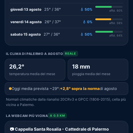
giovedì 13 agosto
25° / 36°
💧 50%
affid. 60%
venerdì 14 agosto
26° / 37°
💧 0%
affid. 58%
sabato 15 agosto
27° / 36°
💧 50%
affid. 64%
IL CLIMA DI PALERMO A AGOSTO
REALE
26,2°
18 mm
temperatura media del mese
pioggia media del mese
Oggi media prevista ~29°:
+2,8° sopra la norma
di agosto
Normali climatiche dalla rianalisi 20CRv3 e GPCC (1806–2015), cella più
vicina a Palermo.
LA WEBCAM PIÙ VICINA
A 0.5 KM
📷 Cappella Santa Rosalia - Cattedrale di Palermo