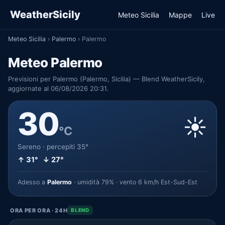
WeatherSicily
Meteo Sicilia
Mappe
Live
Meteo Sicilia
›
Palermo
›
Palermo
Meteo Palermo
Previsioni per Palermo (Palermo, Sicilia) — Blend WeatherSicily,
aggiornate al 06/08/2026 20:31.
30
☀️
°C
Sereno · percepiti 35°
↑ 31° ↓ 27°
Adesso a
Palermo
· umidità 79% · vento 6 km/h Est-Sud-Est
ORA PER ORA · 24H
BLEND