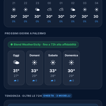
21
22
23
00
01
02
03
04
☀️
☀️
🌤️
⛅
⛅
🌤️
☀️
☀️
30°
30°
30°
30°
30°
30°
30°
30°
0%
0%
0%
0%
0%
0%
0%
0%
PROSSIMI GIORNI A PALERMO
● Blend WeatherSicily · fino a 72h alta affidabilità
Oggi
Domani
Sabato
Domenica
🌤️
☀️
☀️
☀️
31°
33°
33°
30°
27°
29°
28°
29°
🌧️ 0
🌧️ 0
🌧️ 0
🌧️ 0
TENDENZA · OLTRE LE 72H
ONESTA · 3 MODELLI