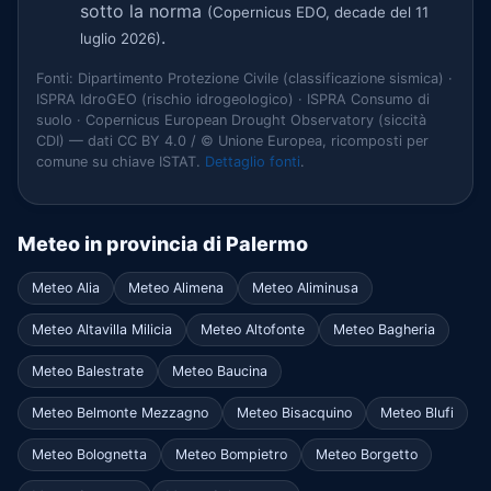
sotto la norma
(Copernicus EDO, decade del 11
.
luglio 2026)
Fonti: Dipartimento Protezione Civile (classificazione sismica) ·
ISPRA IdroGEO (rischio idrogeologico) · ISPRA Consumo di
suolo · Copernicus European Drought Observatory (siccità
CDI) — dati CC BY 4.0 / © Unione Europea, ricomposti per
comune su chiave ISTAT.
Dettaglio fonti
.
Meteo in provincia di Palermo
Meteo Alia
Meteo Alimena
Meteo Aliminusa
Meteo Altavilla Milicia
Meteo Altofonte
Meteo Bagheria
Meteo Balestrate
Meteo Baucina
Meteo Belmonte Mezzagno
Meteo Bisacquino
Meteo Blufi
Meteo Bolognetta
Meteo Bompietro
Meteo Borgetto