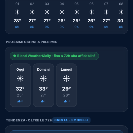
01
02
03
04
05
06
07
08
☀️
☀️
☀️
☀️
☀️
☀️
☀️
☀️
28°
27°
27°
26°
25°
26°
27°
30°
0%
0%
0%
0%
0%
0%
0%
0%
PROSSIMI GIORNI A PALERMO
● Blend WeatherSicily · fino a 72h alta affidabilità
Oggi
Domani
Lunedì
☀️
☀️
☀️
32°
33°
29°
25°
27°
28°
🌧️ 0
🌧️ 0
🌧️ 0
TENDENZA · OLTRE LE 72H
ONESTA · 3 MODELLI