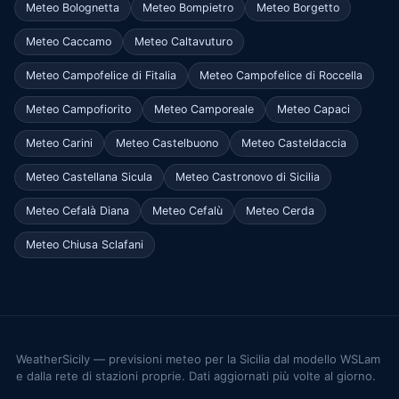
Meteo Bolognetta
Meteo Bompietro
Meteo Borgetto
Meteo Caccamo
Meteo Caltavuturo
Meteo Campofelice di Fitalia
Meteo Campofelice di Roccella
Meteo Campofiorito
Meteo Camporeale
Meteo Capaci
Meteo Carini
Meteo Castelbuono
Meteo Casteldaccia
Meteo Castellana Sicula
Meteo Castronovo di Sicilia
Meteo Cefalà Diana
Meteo Cefalù
Meteo Cerda
Meteo Chiusa Sclafani
WeatherSicily — previsioni meteo per la Sicilia dal modello WSLam
e dalla rete di stazioni proprie. Dati aggiornati più volte al giorno.