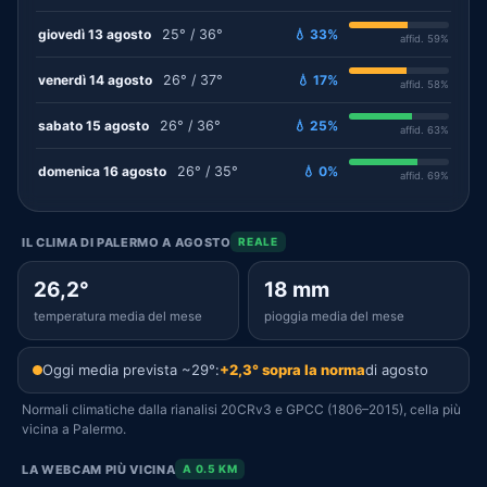
giovedì 13 agosto
25° / 36°
💧 33%
affid. 59%
venerdì 14 agosto
26° / 37°
💧 17%
affid. 58%
sabato 15 agosto
26° / 36°
💧 25%
affid. 63%
domenica 16 agosto
26° / 35°
💧 0%
affid. 69%
IL CLIMA DI PALERMO A AGOSTO
REALE
26,2°
18 mm
temperatura media del mese
pioggia media del mese
Oggi media prevista ~29°:
+2,3° sopra la norma
di agosto
Normali climatiche dalla rianalisi 20CRv3 e GPCC (1806–2015), cella più
vicina a Palermo.
LA WEBCAM PIÙ VICINA
A 0.5 KM