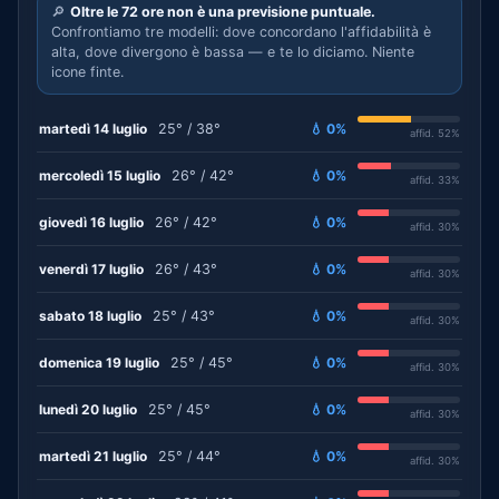
🔎
Oltre le 72 ore non è una previsione puntuale.
Confrontiamo tre modelli: dove concordano l'affidabilità è
alta, dove divergono è bassa — e te lo diciamo. Niente
icone finte.
martedì 14 luglio
25° / 38°
💧 0%
affid. 52%
mercoledì 15 luglio
26° / 42°
💧 0%
affid. 33%
giovedì 16 luglio
26° / 42°
💧 0%
affid. 30%
venerdì 17 luglio
26° / 43°
💧 0%
affid. 30%
sabato 18 luglio
25° / 43°
💧 0%
affid. 30%
domenica 19 luglio
25° / 45°
💧 0%
affid. 30%
lunedì 20 luglio
25° / 45°
💧 0%
affid. 30%
martedì 21 luglio
25° / 44°
💧 0%
affid. 30%