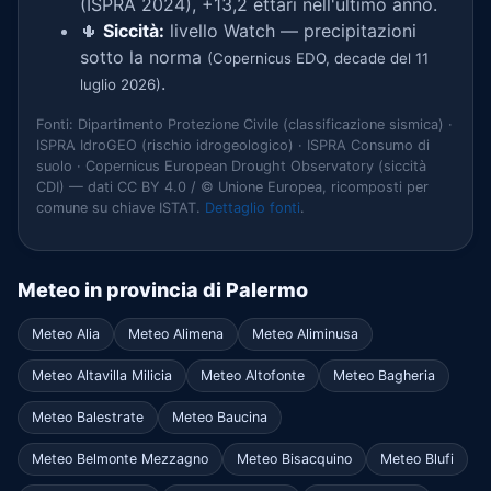
(ISPRA 2024), +13,2 ettari nell'ultimo anno.
🌵
Siccità:
livello Watch — precipitazioni
sotto la norma
(Copernicus EDO, decade del 11
.
luglio 2026)
Fonti: Dipartimento Protezione Civile (classificazione sismica) ·
ISPRA IdroGEO (rischio idrogeologico) · ISPRA Consumo di
suolo · Copernicus European Drought Observatory (siccità
CDI) — dati CC BY 4.0 / © Unione Europea, ricomposti per
comune su chiave ISTAT.
Dettaglio fonti
.
Meteo in provincia di Palermo
Meteo Alia
Meteo Alimena
Meteo Aliminusa
Meteo Altavilla Milicia
Meteo Altofonte
Meteo Bagheria
Meteo Balestrate
Meteo Baucina
Meteo Belmonte Mezzagno
Meteo Bisacquino
Meteo Blufi