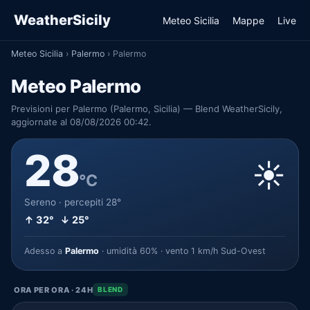
WeatherSicily
Meteo Sicilia
Mappe
Live
Meteo Sicilia
›
Palermo
›
Palermo
Meteo Palermo
Previsioni per Palermo (Palermo, Sicilia) — Blend WeatherSicily,
aggiornate al 08/08/2026 00:42.
28
☀️
°C
Sereno · percepiti 28°
↑ 32° ↓ 25°
Adesso a
Palermo
· umidità 60% · vento 1 km/h Sud-Ovest
ORA PER ORA · 24H
BLEND