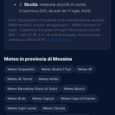
💧
Siccità:
nessuna siccità in corso
.
(Copernicus EDO, decade del 11 luglio 2026)
Fonti: Dipartimento Protezione Civile (classificazione sismica) ·
ISPRA IdroGEO (rischio idrogeologico) · ISPRA Consumo di
suolo · Copernicus European Drought Observatory (siccità
CDI) — dati CC BY 4.0 / © Unione Europea, ricomposti per
comune su chiave ISTAT.
Dettaglio fonti
.
Meteo in provincia di Messina
Meteo Acquedolci
Meteo Alcara li Fusi
Meteo Alì
Meteo Alì Terme
Meteo Antillo
Meteo Barcellona Pozzo di Gotto
Meteo Basicò
Meteo Brolo
Meteo Capizzi
Meteo Capo d'Orlando
Meteo Capri Leone
Meteo Caronia