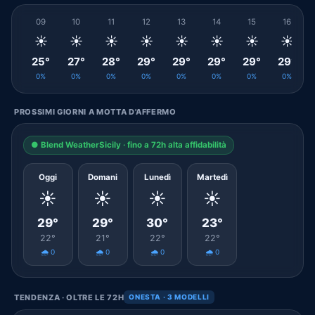
09
10
11
12
13
14
15
16
☀️
☀️
☀️
☀️
☀️
☀️
☀️
☀️
25°
27°
28°
29°
29°
29°
29°
29°
0%
0%
0%
0%
0%
0%
0%
0%
PROSSIMI GIORNI A MOTTA D'AFFERMO
● Blend WeatherSicily · fino a 72h alta affidabilità
Oggi
Domani
Lunedì
Martedì
☀️
☀️
☀️
☀️
29°
29°
30°
23°
22°
21°
22°
22°
🌧️ 0
🌧️ 0
🌧️ 0
🌧️ 0
TENDENZA · OLTRE LE 72H
ONESTA · 3 MODELLI