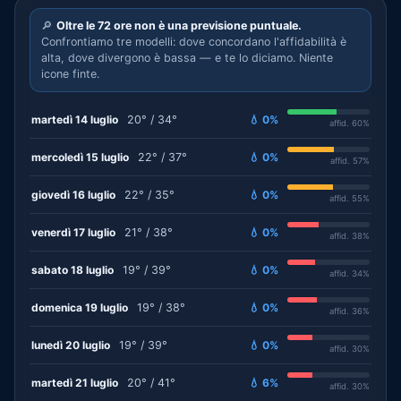
🔎
Oltre le 72 ore non è una previsione puntuale.
Confrontiamo tre modelli: dove concordano l'affidabilità è
alta, dove divergono è bassa — e te lo diciamo. Niente
icone finte.
martedì 14 luglio
20° / 34°
💧 0%
affid. 60%
mercoledì 15 luglio
22° / 37°
💧 0%
affid. 57%
giovedì 16 luglio
22° / 35°
💧 0%
affid. 55%
venerdì 17 luglio
21° / 38°
💧 0%
affid. 38%
sabato 18 luglio
19° / 39°
💧 0%
affid. 34%
domenica 19 luglio
19° / 38°
💧 0%
affid. 36%
lunedì 20 luglio
19° / 39°
💧 0%
affid. 30%
martedì 21 luglio
20° / 41°
💧 6%
affid. 30%