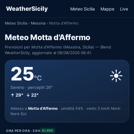
WeatherSicily
Meteo Sicilia
Mappe
Live
Meteo Sicilia
›
Messina
›
Motta d'Affermo
Meteo Motta d'Affermo
Previsioni per Motta d'Affermo (Messina, Sicilia) — Blend
WeatherSicily, aggiornate al 08/08/2026 08:41.
25
☀️
°C
Sereno · percepiti 26°
↑ 29° ↓ 22°
Adesso a
Motta d'Affermo
· umidità 54% · vento 3 km/h Nord-
Nord-Est
ORA PER ORA · 24H
BLEND