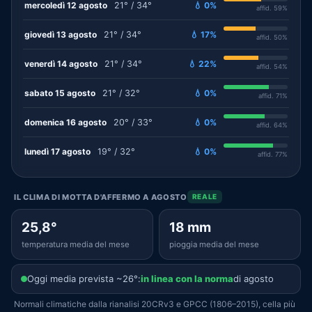
mercoledì 12 agosto
21° / 34°
💧 0%
affid. 59%
giovedì 13 agosto
21° / 34°
💧 17%
affid. 50%
venerdì 14 agosto
21° / 34°
💧 22%
affid. 54%
sabato 15 agosto
21° / 32°
💧 0%
affid. 71%
domenica 16 agosto
20° / 33°
💧 0%
affid. 64%
lunedì 17 agosto
19° / 32°
💧 0%
affid. 77%
IL CLIMA DI MOTTA D'AFFERMO A AGOSTO
REALE
25,8°
18 mm
temperatura media del mese
pioggia media del mese
Oggi media prevista ~26°:
in linea con la norma
di agosto
Normali climatiche dalla rianalisi 20CRv3 e GPCC (1806–2015), cella più