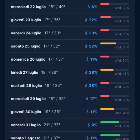
mercoledì 22 luglio
18° / 40°
💧 6%
affid. 30%
giovedì 23 luglio
17° / 36°
💧 22%
affid. 36%
venerdì 24 luglio
17° / 33°
💧 33%
affid. 30%
sabato 25 luglio
17° / 32°
💧 22%
affid. 54%
domenica 26 luglio
17° / 37°
💧 11%
affid. 30%
lunedì 27 luglio
18° / 36°
💧 28%
affid. 46%
martedì 28 luglio
19° / 35°
💧 28%
affid. 30%
mercoledì 29 luglio
18° / 35°
💧 17%
affid. 30%
giovedì 30 luglio
19° / 36°
💧 11%
affid. 47%
venerdì 31 luglio
21° / 37°
💧 0%
affid. 64%
sabato 1 agosto
21° / 37°
💧 11%
affid. 67%