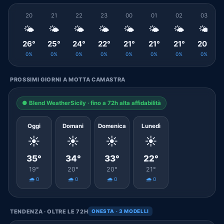
20
21
22
23
00
01
02
03
🌤️
🌤️
🌤️
🌤️
🌤️
🌤️
🌤️
🌤️
26°
25°
24°
22°
21°
21°
21°
20°
0%
0%
0%
0%
0%
0%
0%
0%
PROSSIMI GIORNI A MOTTA CAMASTRA
● Blend WeatherSicily · fino a 72h alta affidabilità
Oggi
Domani
Domenica
Lunedì
☀️
☀️
☀️
☀️
35°
34°
33°
22°
19°
20°
20°
21°
🌧️ 0
🌧️ 0
🌧️ 0
🌧️ 0
TENDENZA · OLTRE LE 72H
ONESTA · 3 MODELLI