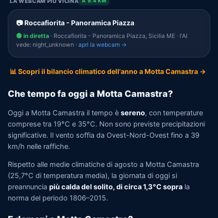
LA WEBCAM PIÙ VICINA
A 9.4 KM
📷 Roccafiorita - Panoramica Piazza
🟢 in diretta
· Roccafiorita - Panoramica Piazza, Sicilia ME · l'AI
vede: night_unknown ·
apri la webcam →
📊 Scopri il bilancio climatico dell'anno a Motta Camastra →
Che tempo fa oggi a Motta Camastra?
Oggi a Motta Camastra il tempo è
sereno
, con temperature
comprese tra 19°C e 35°C. Non sono previste precipitazioni
significative. Il vento soffia da Ovest-Nord-Ovest fino a 39
km/h nelle raffiche.
Rispetto alle medie climatiche di agosto a Motta Camastra
(25,7°C di temperatura media), la giornata di oggi si
preannuncia
più calda del solito, di circa 1,3°C sopra
la
norma del periodo 1806–2015.