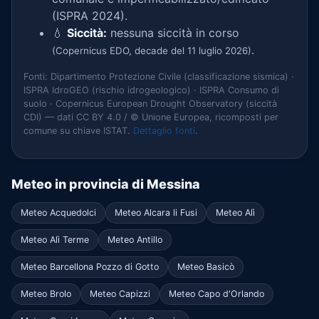
(ISPRA 2024).
💧
Siccità:
nessuna siccità in corso
.
(Copernicus EDO, decade del 11 luglio 2026)
Fonti: Dipartimento Protezione Civile (classificazione sismica) ·
ISPRA IdroGEO (rischio idrogeologico) · ISPRA Consumo di
suolo · Copernicus European Drought Observatory (siccità
CDI) — dati CC BY 4.0 / © Unione Europea, ricomposti per
comune su chiave ISTAT.
Dettaglio fonti
.
Meteo in provincia di Messina
Meteo Acquedolci
Meteo Alcara li Fusi
Meteo Alì
Meteo Alì Terme
Meteo Antillo
Meteo Barcellona Pozzo di Gotto
Meteo Basicò
Meteo Brolo
Meteo Capizzi
Meteo Capo d'Orlando