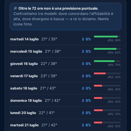
🔎
Oltre le 72 ore non è una previsione puntuale.
Confrontiamo tre modelli: dove concordano l'affidabilità è
alta, dove divergono è bassa — e te lo diciamo. Niente
icone finte.
martedì 14 luglio
21° / 35°
💧 0%
affid. 88%
mercoledì 15 luglio
21° / 38°
💧 0%
affid. 84%
giovedì 16 luglio
22° / 38°
💧 0%
affid. 76%
venerdì 17 luglio
23° / 39°
💧 0%
affid. 43%
sabato 18 luglio
21° / 43°
💧 0%
affid. 30%
domenica 19 luglio
21° / 42°
💧 0%
affid. 30%
lunedì 20 luglio
22° / 41°
💧 0%
affid. 33%
martedì 21 luglio
21° / 42°
💧 6%
affid. 30%