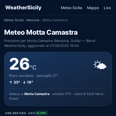
WeatherSicily
Meteo Sicilia
Mappe
Live
Meteo Sicilia
›
Messina
›
Motta Camastra
Meteo Motta Camastra
Previsioni per Motta Camastra (Messina, Sicilia) — Blend
WeatherSicily, aggiornate al 07/08/2026 19:04.
26
🌤️
°C
Poco nuvoloso · percepiti 27°
↑ 35° ↓ 19°
Adesso a
Motta Camastra
· umidità 57% · vento 8 km/h Nord-
Ovest
ORA PER ORA · 24H
BLEND