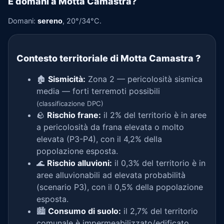
E domani a Motta Camastra?
Domani:
sereno
, 20°/34°C.
Contesto territoriale di Motta Camastra
?
🏚️
Sismicità:
Zona 2 — pericolosità sismica
media — forti terremoti possibili
(classificazione DPC)
🪨
Rischio frane:
il 2% del territorio è in aree
a pericolosità da frana elevata o molto
elevata (P3-P4), con il 4,2% della
popolazione esposta.
🌊
Rischio alluvioni:
il 0,3% del territorio è in
aree alluvionabili ad elevata probabilità
(scenario P3), con il 0,5% della popolazione
esposta.
🏙️
Consumo di suolo:
il 2,7% del territorio
comunale è impermeabilizzato/edificato