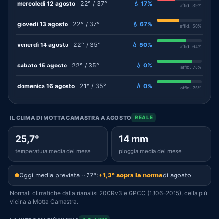
mercoledì 12 agosto
22° / 37°
💧 17%
affid. 39%
giovedì 13 agosto
22° / 37°
💧 67%
affid. 50%
venerdì 14 agosto
22° / 35°
💧 50%
affid. 64%
sabato 15 agosto
22° / 35°
💧 0%
affid. 78%
domenica 16 agosto
21° / 35°
💧 0%
affid. 76%
IL CLIMA DI MOTTA CAMASTRA A AGOSTO
REALE
25,7°
14 mm
temperatura media del mese
pioggia media del mese
Oggi media prevista ~27°:
+1,3° sopra la norma
di agosto
Normali climatiche dalla rianalisi 20CRv3 e GPCC (1806–2015), cella più
vicina a Motta Camastra.