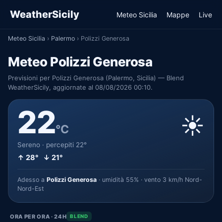
WeatherSicily
Meteo Sicilia
Mappe
Live
Meteo Sicilia
›
Palermo
›
Polizzi Generosa
Meteo Polizzi Generosa
Previsioni per Polizzi Generosa (Palermo, Sicilia) — Blend
WeatherSicily, aggiornate al 08/08/2026 00:10.
22
☀️
°C
Sereno · percepiti 22°
↑ 28° ↓ 21°
Adesso a
Polizzi Generosa
· umidità 55% · vento 3 km/h Nord-
Nord-Est
ORA PER ORA · 24H
BLEND