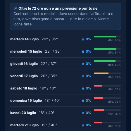
🔎
Oltre le 72 ore non è una previsione puntuale.
Confrontiamo tre modelli: dove concordano l'affidabilità è
alta, dove divergono è bassa — e te lo diciamo. Niente
icone finte.
martedì 14 luglio
20° / 35°
💧 0%
affid. 84%
mercoledì 15 luglio
22° / 38°
💧 0%
affid. 84%
giovedì 16 luglio
22° / 37°
💧 0%
affid. 80%
venerdì 17 luglio
20° / 39°
💧 0%
affid. 54%
sabato 18 luglio
19° / 40°
💧 0%
affid. 30%
domenica 19 luglio
18° / 40°
💧 0%
affid. 33%
lunedì 20 luglio
18° / 40°
💧 0%
affid. 37%
martedì 21 luglio
19° / 40°
💧 0%
affid. 30%