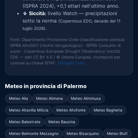
(ISPRA 2024), +0,1 ettari nell'ultimo anno.
🌵
Siccità:
livello Watch — precipitazioni
sotto la norma
(Copernicus EDO, decade del 11
.
luglio 2026)
Fonti: Dipartimento Protezione Civile (classificazione sismica) ·
ISPRA IdroGEO (rischio idrogeologico) · ISPRA Consumo di
suolo · Copernicus European Drought Observatory (siccità
CDI) — dati CC BY 4.0 / © Unione Europea, ricomposti per
comune su chiave ISTAT.
Dettaglio fonti
.
Meteo in provincia di Palermo
Meteo Alia
Meteo Alimena
Meteo Aliminusa
Meteo Altavilla Milicia
Meteo Altofonte
Meteo Bagheria
Meteo Balestrate
Meteo Baucina
Meteo Belmonte Mezzagno
Meteo Bisacquino
Meteo Blufi