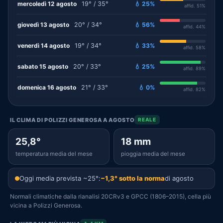
mercoledì 12 agosto
19° / 35°
💧 25%
affid. 51%
giovedì 13 agosto
20° / 34°
💧 56%
affid. 44%
venerdì 14 agosto
19° / 34°
💧 33%
affid. 58%
sabato 15 agosto
20° / 33°
💧 25%
affid. 89%
domenica 16 agosto
21° / 33°
💧 0%
affid. 82%
IL CLIMA DI POLIZZI GENEROSA A AGOSTO
REALE
25,8°
18 mm
temperatura media del mese
pioggia media del mese
Oggi media prevista ~25°:
−1,3° sotto la norma
di agosto
Normali climatiche dalla rianalisi 20CRv3 e GPCC (1806–2015), cella più
vicina a Polizzi Generosa.