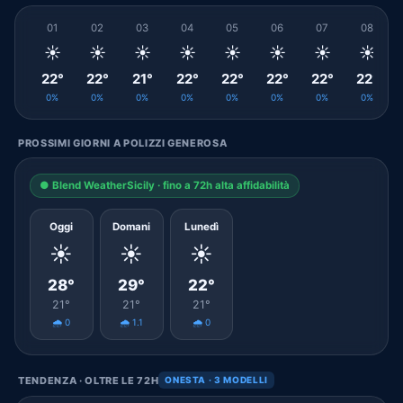
01
02
03
04
05
06
07
08
☀️
☀️
☀️
☀️
☀️
☀️
☀️
☀️
22°
22°
21°
22°
22°
22°
22°
22°
0%
0%
0%
0%
0%
0%
0%
0%
PROSSIMI GIORNI A POLIZZI GENEROSA
● Blend WeatherSicily · fino a 72h alta affidabilità
Oggi
Domani
Lunedì
☀️
☀️
☀️
28°
29°
22°
21°
21°
21°
🌧️ 0
🌧️ 1.1
🌧️ 0
TENDENZA · OLTRE LE 72H
ONESTA · 3 MODELLI