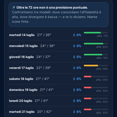
🔎
Oltre le 72 ore non è una previsione puntuale.
Confrontiamo tre modelli: dove concordano l'affidabilità è
alta, dove divergono è bassa — e te lo diciamo. Niente
icone finte.
martedì 14 luglio
21° / 36°
💧 0%
affid. 71%
mercoledì 15 luglio
24° / 38°
💧 0%
affid. 80%
giovedì 16 luglio
24° / 37°
💧 0%
affid. 76%
venerdì 17 luglio
22° / 39°
💧 0%
affid. 59%
sabato 18 luglio
21° / 41°
💧 0%
affid. 30%
domenica 19 luglio
21° / 41°
💧 6%
affid. 30%
lunedì 20 luglio
21° / 41°
💧 0%
affid. 30%
martedì 21 luglio
20° / 42°
💧 6%
affid. 30%