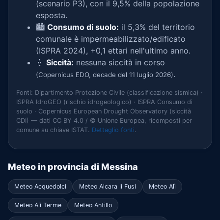
(scenario P3), con il 9,5% della popolazione
esposta.
🏙️
Consumo di suolo:
il 5,3% del territorio
comunale è impermeabilizzato/edificato
(ISPRA 2024), +0,1 ettari nell'ultimo anno.
💧
Siccità:
nessuna siccità in corso
.
(Copernicus EDO, decade del 11 luglio 2026)
Fonti: Dipartimento Protezione Civile (classificazione sismica) ·
ISPRA IdroGEO (rischio idrogeologico) · ISPRA Consumo di
suolo · Copernicus European Drought Observatory (siccità
CDI) — dati CC BY 4.0 / © Unione Europea, ricomposti per
comune su chiave ISTAT.
Dettaglio fonti
.
Meteo in provincia di Messina
Meteo Acquedolci
Meteo Alcara li Fusi
Meteo Alì
Meteo Alì Terme
Meteo Antillo