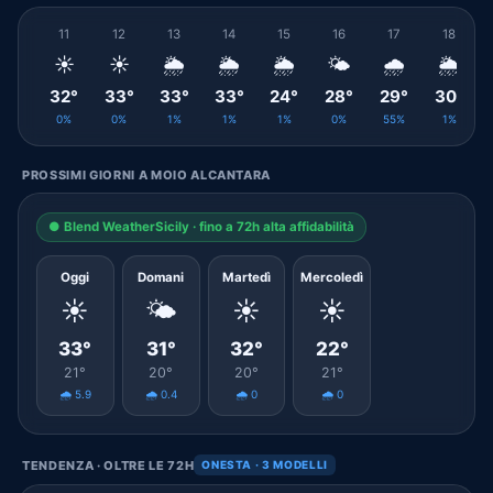
11
12
13
14
15
16
17
18
☀️
☀️
🌦️
🌦️
🌦️
🌤️
🌧️
🌦️
32°
33°
33°
33°
24°
28°
29°
30°
0%
0%
1%
1%
1%
0%
55%
1%
PROSSIMI GIORNI A MOIO ALCANTARA
● Blend WeatherSicily · fino a 72h alta affidabilità
Oggi
Domani
Martedì
Mercoledì
☀️
🌤️
☀️
☀️
33°
31°
32°
22°
21°
20°
20°
21°
🌧️ 5.9
🌧️ 0.4
🌧️ 0
🌧️ 0
TENDENZA · OLTRE LE 72H
ONESTA · 3 MODELLI