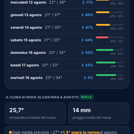
mercoledì 12 agosto
22° / 36°
💧 17%
affid. 46%
giovedì 13 agosto
21° / 37°
💧 60%
affid. 48%
venerdì 14 agosto
21° / 35°
💧 67%
affid. 50%
sabato 15 agosto
21° / 35°
💧 44%
affid. 43%
domenica 16 agosto
20° / 35°
💧 50%
affid. 62%
lunedì 17 agosto
20° / 33°
💧 25%
affid. 70%
martedì 18 agosto
20° / 34°
💧 0%
affid. 72%
IL CLIMA DI MOIO ALCANTARA A AGOSTO
REALE
25,7°
14 mm
temperatura media del mese
pioggia media del mese
Oggi media prevista ~27°:
+1,3° sopra la norma
di agosto