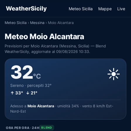
WeatherSicily
Meteo Sicilia
Mappe
Live
Meteo Sicilia
›
Messina
›
Moio Alcantara
Meteo Moio Alcantara
Previsioni per Moio Alcantara (Messina, Sicilia) — Blend
WeatherSicily, aggiornate al 09/08/2026 10:33.
32
☀️
°C
Sereno · percepiti 32°
↑ 33° ↓ 21°
Adesso a
Moio Alcantara
· umidità 34% · vento 8 km/h Est-
Nord-Est
ORA PER ORA · 24H
BLEND