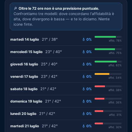
🔎
Oltre le 72 ore non è una previsione puntuale.
Confrontiamo tre modelli: dove concordano l'affidabilità è
alta, dove divergono è bassa — e te lo diciamo. Niente
icone finte.
martedì 14 luglio
21° / 38°
💧 0%
affid. 78%
mercoledì 15 luglio
23° / 40°
💧 0%
affid. 75%
giovedì 16 luglio
25° / 40°
💧 0%
affid. 82%
venerdì 17 luglio
23° / 42°
💧 0%
affid. 54%
sabato 18 luglio
21° / 42°
💧 0%
affid. 38%
domenica 19 luglio
21° / 42°
💧 0%
affid. 36%
lunedì 20 luglio
21° / 42°
💧 0%
affid. 31%
martedì 21 luglio
21° / 42°
💧 0%
affid. 30%