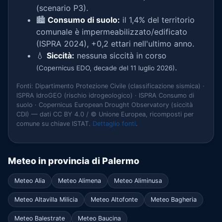
(scenario P3).
🏙️
Consumo di suolo:
il 1,4% del territorio
comunale è impermeabilizzato/edificato
(ISPRA 2024), +0,2 ettari nell'ultimo anno.
💧
Siccità:
nessuna siccità in corso
.
(Copernicus EDO, decade del 11 luglio 2026)
Fonti: Dipartimento Protezione Civile (classificazione sismica) ·
ISPRA IdroGEO (rischio idrogeologico) · ISPRA Consumo di
suolo · Copernicus European Drought Observatory (siccità
CDI) — dati CC BY 4.0 / © Unione Europea, ricomposti per
comune su chiave ISTAT.
Dettaglio fonti
.
Meteo in provincia di Palermo
Meteo Alia
Meteo Alimena
Meteo Aliminusa
Meteo Altavilla Milicia
Meteo Altofonte
Meteo Bagheria
Meteo Balestrate
Meteo Baucina