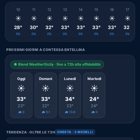
10
11
12
13
14
15
16
17
☀️
☀️
☀️
☀️
☀️
☀️
☀️
☀️
28°
30°
32°
33°
33°
33°
33°
32°
0%
0%
0%
0%
0%
0%
0%
0%
PROSSIMI GIORNI A CONTESSA ENTELLINA
● Blend WeatherSicily · fino a 72h alta affidabilità
Oggi
Domani
Lunedì
Martedì
☀️
☀️
☀️
☀️
33°
33°
34°
24°
23°
22°
23°
24°
🌧️ 0
🌧️ 0.1
🌧️ 13.6
🌧️ 0
TENDENZA · OLTRE LE 72H
ONESTA · 3 MODELLI