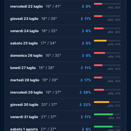
mercoledì 22 luglio
19° / 41°
💧 0%
affid. 30%
giovedì 23 luglio
18° / 39°
💧 11%
affid. 30%
venerdì 24 luglio
18° / 35°
💧 6%
affid. 36%
sabato 25 luglio
17° / 34°
💧 0%
affid. 47%
domenica 26 luglio
16° / 35°
💧 0%
affid. 41%
lunedì 27 luglio
19° / 38°
💧 11%
affid. 32%
martedì 28 luglio
19° / 39°
💧 17%
affid. 30%
mercoledì 29 luglio
19° / 37°
💧 28%
affid. 37%
giovedì 30 luglio
20° / 37°
💧 22%
affid. 57%
venerdì 31 luglio
21° / 37°
💧 11%
affid. 71%
sabato 1 agosto
21° / 37°
💧 6%
affid. 70%