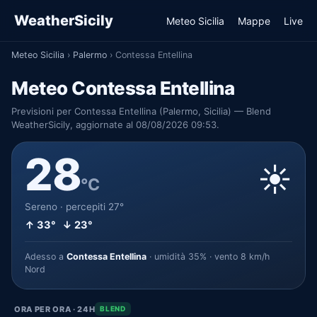
WeatherSicily
Meteo Sicilia
Mappe
Live
Meteo Sicilia
›
Palermo
›
Contessa Entellina
Meteo Contessa Entellina
Previsioni per Contessa Entellina (Palermo, Sicilia) — Blend
WeatherSicily, aggiornate al 08/08/2026 09:53.
28
☀️
°C
Sereno · percepiti 27°
↑ 33° ↓ 23°
Adesso a
Contessa Entellina
· umidità 35% · vento 8 km/h
Nord
ORA PER ORA · 24H
BLEND