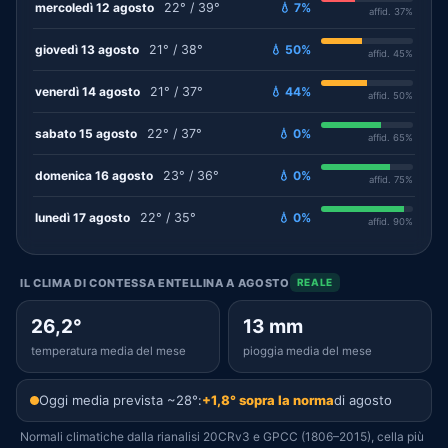
mercoledì 12 agosto
22° / 39°
💧 7%
affid. 37%
giovedì 13 agosto
21° / 38°
💧 50%
affid. 45%
venerdì 14 agosto
21° / 37°
💧 44%
affid. 50%
sabato 15 agosto
22° / 37°
💧 0%
affid. 65%
domenica 16 agosto
23° / 36°
💧 0%
affid. 75%
lunedì 17 agosto
22° / 35°
💧 0%
affid. 90%
IL CLIMA DI CONTESSA ENTELLINA A AGOSTO
REALE
26,2°
13 mm
temperatura media del mese
pioggia media del mese
Oggi media prevista ~28°:
+1,8° sopra la norma
di agosto
Normali climatiche dalla rianalisi 20CRv3 e GPCC (1806–2015), cella più