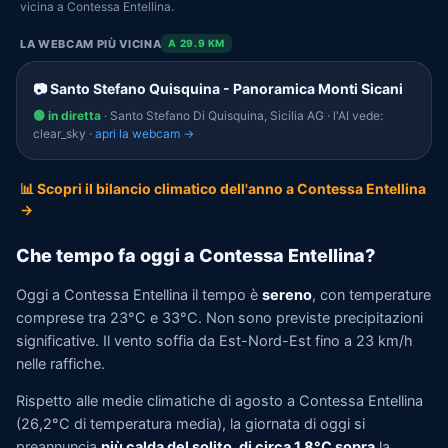
vicina a Contessa Entellina.
LA WEBCAM PIÙ VICINA
A 29.9 KM
📷 Santo Stefano Quisquina - Panoramica Monti Sicani
🟢 in diretta
· Santo Stefano Di Quisquina, Sicilia AG · l'AI vede:
clear_sky ·
apri la webcam →
📊 Scopri il bilancio climatico dell'anno a Contessa Entellina
→
Che tempo fa oggi a Contessa Entellina?
Oggi a Contessa Entellina il tempo è
sereno
, con temperature
comprese tra 23°C e 33°C. Non sono previste precipitazioni
significative. Il vento soffia da Est-Nord-Est fino a 23 km/h
nelle raffiche.
Rispetto alle medie climatiche di agosto a Contessa Entellina
(26,2°C di temperatura media), la giornata di oggi si
preannuncia
più calda del solito, di circa 1,8°C sopra
la