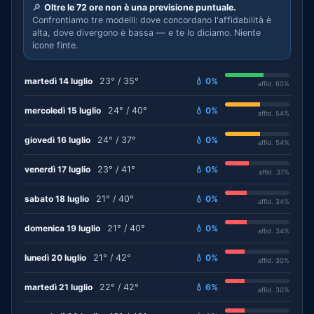
🔎
Oltre le 72 ore non è una previsione puntuale.
Confrontiamo tre modelli: dove concordano l'affidabilità è
alta, dove divergono è bassa — e te lo diciamo. Niente
icone finte.
martedì 14 luglio
23° / 35°
💧 0%
affid. 60%
mercoledì 15 luglio
24° / 40°
💧 0%
affid. 54%
giovedì 16 luglio
24° / 37°
💧 0%
affid. 54%
venerdì 17 luglio
23° / 41°
💧 0%
affid. 37%
sabato 18 luglio
21° / 40°
💧 0%
affid. 34%
domenica 19 luglio
21° / 40°
💧 0%
affid. 34%
lunedì 20 luglio
21° / 42°
💧 0%
affid. 30%
martedì 21 luglio
22° / 42°
💧 6%
affid. 30%