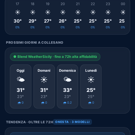
17
18
19
20
21
22
23
00
☀️
☀️
☀️
☀️
☀️
☀️
☀️
☀️
30°
29°
27°
26°
25°
25°
25°
25°
0%
0%
0%
0%
0%
0%
0%
0%
PROSSIMI GIORNI A COLLESANO
● Blend WeatherSicily · fino a 72h alta affidabilità
Oggi
Domani
Domenica
Lunedì
🌤️
☀️
🌤️
☀️
31°
31°
33°
25°
23°
23°
23°
25°
🌧️ 0
🌧️ 0
🌧️ 0.2
🌧️ 0
TENDENZA · OLTRE LE 72H
ONESTA · 3 MODELLI