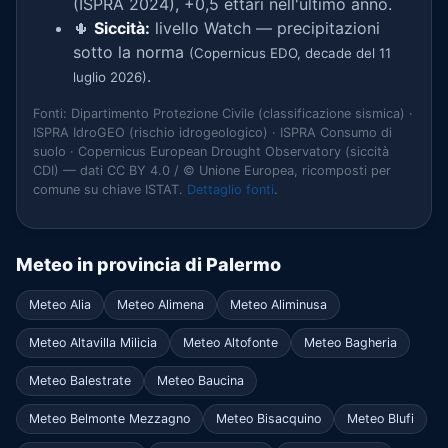
(ISPRA 2024), +0,5 ettari nell'ultimo anno.
🌵
Siccità:
livello Watch — precipitazioni
sotto la norma
(Copernicus EDO, decade del 11
.
luglio 2026)
Fonti: Dipartimento Protezione Civile (classificazione sismica) ·
ISPRA IdroGEO (rischio idrogeologico) · ISPRA Consumo di
suolo · Copernicus European Drought Observatory (siccità
CDI) — dati CC BY 4.0 / © Unione Europea, ricomposti per
comune su chiave ISTAT.
Dettaglio fonti
.
Meteo in provincia di Palermo
Meteo Alia
Meteo Alimena
Meteo Aliminusa
Meteo Altavilla Milicia
Meteo Altofonte
Meteo Bagheria
Meteo Balestrate
Meteo Baucina
Meteo Belmonte Mezzagno
Meteo Bisacquino
Meteo Blufi