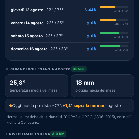
giovedì 13 agosto
22° / 35°
💧 44%
affid. 53%
venerdì 14 agosto
23° / 35°
💧 0%
affid. 57%
sabato 15 agosto
23° / 33°
💧 0%
affid. 68%
domenica 16 agosto
23° / 33°
💧 0%
affid. 71%
IL CLIMA DI COLLESANO A AGOSTO
REALE
25,8°
18 mm
temperatura media del mese
pioggia media del mese
Oggi media prevista ~27°:
+1,2° sopra la norma
di agosto
Normali climatiche dalla rianalisi 20CRv3 e GPCC (1806–2015), cella più
vicina a Collesano.
LA WEBCAM PIÙ VICINA
A 9 KM