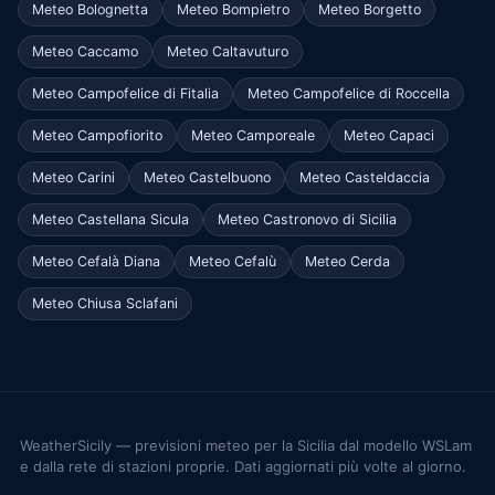
Meteo Bolognetta
Meteo Bompietro
Meteo Borgetto
Meteo Caccamo
Meteo Caltavuturo
Meteo Campofelice di Fitalia
Meteo Campofelice di Roccella
Meteo Campofiorito
Meteo Camporeale
Meteo Capaci
Meteo Carini
Meteo Castelbuono
Meteo Casteldaccia
Meteo Castellana Sicula
Meteo Castronovo di Sicilia
Meteo Cefalà Diana
Meteo Cefalù
Meteo Cerda
Meteo Chiusa Sclafani
WeatherSicily — previsioni meteo per la Sicilia dal modello WSLam
e dalla rete di stazioni proprie. Dati aggiornati più volte al giorno.