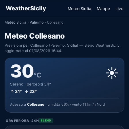
WeatherSicily
Meteo Sicilia
Mappe
Live
Meteo Sicilia
›
Palermo
›
Collesano
Meteo Collesano
Previsioni per Collesano (Palermo, Sicilia) — Blend WeatherSicily,
aggiornate al 07/08/2026 16:44.
30
☀️
°C
Sereno · percepiti 34°
↑ 31° ↓ 23°
Adesso a
Collesano
· umidità 66% · vento 11 km/h Nord
ORA PER ORA · 24H
BLEND