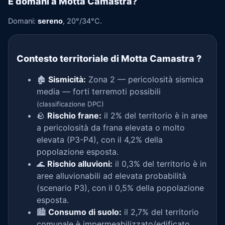
E domani a Motta Camastra?
Domani:
sereno
, 20°/34°C.
Contesto territoriale di Motta Camastra
?
🏚️
Sismicità:
Zona 2 — pericolosità sismica
media — forti terremoti possibili
(classificazione DPC)
🪨
Rischio frane:
il 2% del territorio è in aree
a pericolosità da frana elevata o molto
elevata (P3-P4), con il 4,2% della
popolazione esposta.
🌊
Rischio alluvioni:
il 0,3% del territorio è in
aree alluvionabili ad elevata probabilità
(scenario P3), con il 0,5% della popolazione
esposta.
🏙️
Consumo di suolo:
il 2,7% del territorio
comunale è impermeabilizzato/edificato