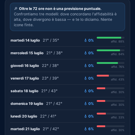
🔎
Oltre le 72 ore non è una previsione puntuale.
Confrontiamo tre modelli: dove concordano l'affidabilità è
alta, dove divergono è bassa — e te lo diciamo. Niente
icone finte.
martedì 14 luglio
21° / 35°
💧 0%
affid. 88%
mercoledì 15 luglio
21° / 38°
💧 0%
affid. 84%
giovedì 16 luglio
22° / 38°
💧 0%
affid. 76%
venerdì 17 luglio
23° / 39°
💧 0%
affid. 43%
sabato 18 luglio
21° / 43°
💧 0%
affid. 30%
domenica 19 luglio
21° / 42°
💧 0%
affid. 30%
lunedì 20 luglio
22° / 41°
💧 0%
affid. 33%
martedì 21 luglio
21° / 42°
💧 6%
affid. 30%