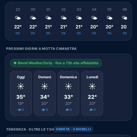
23
00
01
02
03
04
05
06
🌤️
🌤️
🌤️
🌤️
🌤️
🌤️
🌤️
🌤️
22°
22°
21°
21°
21°
20°
20°
20°
0%
0%
0%
0%
0%
0%
0%
0%
PROSSIMI GIORNI A MOTTA CAMASTRA
● Blend WeatherSicily · fino a 72h alta affidabilità
Oggi
Domani
Domenica
Lunedì
☀️
☀️
☀️
☀️
35°
34°
33°
22°
19°
20°
20°
20°
🌧️ 0
🌧️ 0
🌧️ 0
🌧️ 0
TENDENZA · OLTRE LE 72H
ONESTA · 3 MODELLI