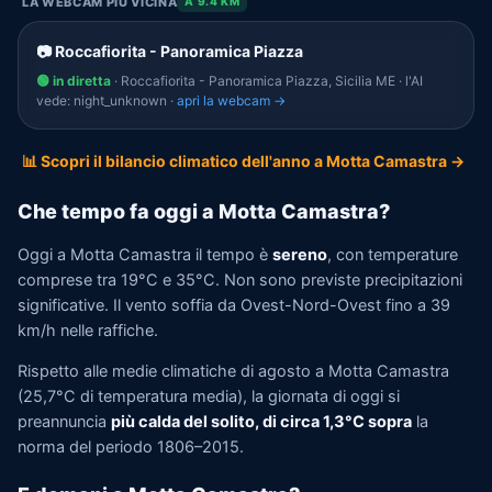
LA WEBCAM PIÙ VICINA
A 9.4 KM
📷 Roccafiorita - Panoramica Piazza
🟢 in diretta
· Roccafiorita - Panoramica Piazza, Sicilia ME · l'AI
vede: night_unknown ·
apri la webcam →
📊 Scopri il bilancio climatico dell'anno a Motta Camastra →
Che tempo fa oggi a Motta Camastra?
Oggi a Motta Camastra il tempo è
sereno
, con temperature
comprese tra 19°C e 35°C. Non sono previste precipitazioni
significative. Il vento soffia da Ovest-Nord-Ovest fino a 39
km/h nelle raffiche.
Rispetto alle medie climatiche di agosto a Motta Camastra
(25,7°C di temperatura media), la giornata di oggi si
preannuncia
più calda del solito, di circa 1,3°C sopra
la
norma del periodo 1806–2015.