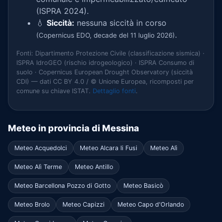
(ISPRA 2024).
💧
Siccità:
nessuna siccità in corso
.
(Copernicus EDO, decade del 11 luglio 2026)
Fonti: Dipartimento Protezione Civile (classificazione sismica) ·
ISPRA IdroGEO (rischio idrogeologico) · ISPRA Consumo di
suolo · Copernicus European Drought Observatory (siccità
CDI) — dati CC BY 4.0 / © Unione Europea, ricomposti per
comune su chiave ISTAT.
Dettaglio fonti
.
Meteo in provincia di Messina
Meteo Acquedolci
Meteo Alcara li Fusi
Meteo Alì
Meteo Alì Terme
Meteo Antillo
Meteo Barcellona Pozzo di Gotto
Meteo Basicò
Meteo Brolo
Meteo Capizzi
Meteo Capo d'Orlando