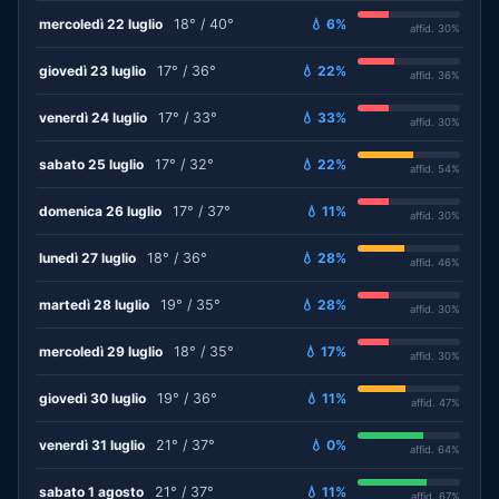
mercoledì 22 luglio
18° / 40°
💧 6%
affid. 30%
giovedì 23 luglio
17° / 36°
💧 22%
affid. 36%
venerdì 24 luglio
17° / 33°
💧 33%
affid. 30%
sabato 25 luglio
17° / 32°
💧 22%
affid. 54%
domenica 26 luglio
17° / 37°
💧 11%
affid. 30%
lunedì 27 luglio
18° / 36°
💧 28%
affid. 46%
martedì 28 luglio
19° / 35°
💧 28%
affid. 30%
mercoledì 29 luglio
18° / 35°
💧 17%
affid. 30%
giovedì 30 luglio
19° / 36°
💧 11%
affid. 47%
venerdì 31 luglio
21° / 37°
💧 0%
affid. 64%
sabato 1 agosto
21° / 37°
💧 11%
affid. 67%