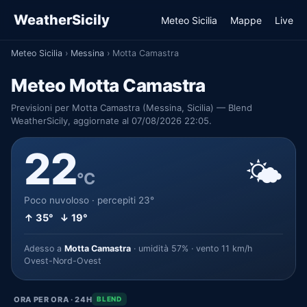
WeatherSicily
Meteo Sicilia
Mappe
Live
Meteo Sicilia
›
Messina
›
Motta Camastra
Meteo Motta Camastra
Previsioni per Motta Camastra (Messina, Sicilia) — Blend
WeatherSicily, aggiornate al 07/08/2026 22:05.
22
🌤️
°C
Poco nuvoloso · percepiti 23°
↑ 35° ↓ 19°
Adesso a
Motta Camastra
· umidità 57% · vento 11 km/h
Ovest-Nord-Ovest
ORA PER ORA · 24H
BLEND