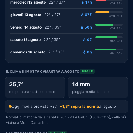
mercoledì 12 agosto
22° / 37°
💧 17%
affid. 39%
giovedì 13 agosto
22° / 37°
💧 67%
affid. 50%
venerdì 14 agosto
22° / 35°
💧 50%
affid. 64%
sabato 15 agosto
22° / 35°
💧 0%
affid. 78%
domenica 16 agosto
21° / 35°
💧 0%
affid. 76%
IL CLIMA DI MOTTA CAMASTRA A AGOSTO
REALE
25,7°
14 mm
temperatura media del mese
pioggia media del mese
Oggi media prevista ~27°:
+1,3° sopra la norma
di agosto
Normali climatiche dalla rianalisi 20CRv3 e GPCC (1806–2015), cella più
vicina a Motta Camastra.