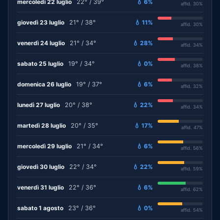
mercoledì 22 luglio
22° / 39°
💧 6%
affid. 30%
giovedì 23 luglio
21° / 38°
💧 11%
affid. 30%
venerdì 24 luglio
21° / 34°
💧 28%
affid. 34%
sabato 25 luglio
19° / 34°
💧 0%
affid. 38%
domenica 26 luglio
19° / 37°
💧 6%
affid. 32%
lunedì 27 luglio
20° / 38°
💧 22%
affid. 34%
martedì 28 luglio
20° / 35°
💧 17%
affid. 47%
mercoledì 29 luglio
21° / 34°
💧 6%
affid. 56%
giovedì 30 luglio
22° / 34°
💧 22%
affid. 59%
venerdì 31 luglio
22° / 36°
💧 6%
affid. 62%
sabato 1 agosto
23° / 36°
💧 0%
affid. 54%