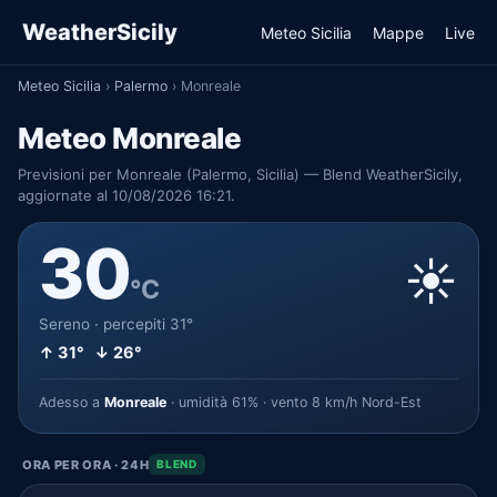
WeatherSicily
Meteo Sicilia
Mappe
Live
Meteo Sicilia
›
Palermo
›
Monreale
Meteo Monreale
Previsioni per Monreale (Palermo, Sicilia) — Blend WeatherSicily,
aggiornate al 10/08/2026 16:21.
30
☀️
°C
Sereno · percepiti 31°
↑ 31° ↓ 26°
Adesso a
Monreale
· umidità 61% · vento 8 km/h Nord-Est
ORA PER ORA · 24H
BLEND