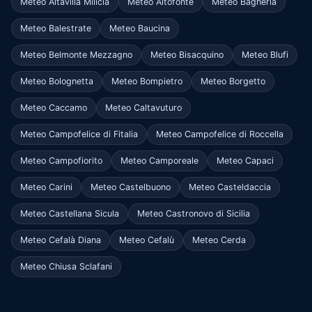
Meteo Altavilla Milicia
Meteo Altofonte
Meteo Bagheria
Meteo Balestrate
Meteo Baucina
Meteo Belmonte Mezzagno
Meteo Bisacquino
Meteo Blufi
Meteo Bolognetta
Meteo Bompietro
Meteo Borgetto
Meteo Caccamo
Meteo Caltavuturo
Meteo Campofelice di Fitalia
Meteo Campofelice di Roccella
Meteo Campofiorito
Meteo Camporeale
Meteo Capaci
Meteo Carini
Meteo Castelbuono
Meteo Casteldaccia
Meteo Castellana Sicula
Meteo Castronovo di Sicilia
Meteo Cefalà Diana
Meteo Cefalù
Meteo Cerda
Meteo Chiusa Sclafani