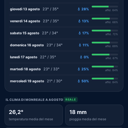
giovedì 13 agosto
23° / 35°
💧 28%
affid. 64%
venerdì 14 agosto
23° / 35°
💧 13%
affid. 68%
sabato 15 agosto
23° / 34°
💧 17%
affid. 72%
domenica 16 agosto
23° / 34°
💧 11%
affid. 69%
lunedì 17 agosto
22° / 35°
💧 0%
affid. 67%
martedì 18 agosto
23° / 33°
💧 25%
affid. 84%
mercoledì 19 agosto
21° / 30°
💧 50%
affid. 84%
IL CLIMA DI MONREALE A AGOSTO
REALE
26,2°
18 mm
temperatura media del mese
pioggia media del mese