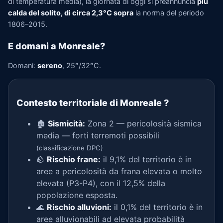
di temperatura media), la giornata di oggi si preannuncia
più
calda del solito, di circa 2,3°C sopra
la norma del periodo
1806–2015.
E domani a Monreale?
Domani:
sereno
, 25°/32°C.
Contesto territoriale di Monreale
?
🏚️
Sismicità:
Zona 2 — pericolosità sismica
media — forti terremoti possibili
(classificazione DPC)
🪨
Rischio frane:
il 9,1% del territorio è in
aree a pericolosità da frana elevata o molto
elevata (P3-P4), con il 12,5% della
popolazione esposta.
🌊
Rischio alluvioni:
il 0,1% del territorio è in
aree alluvionabili ad elevata probabilità