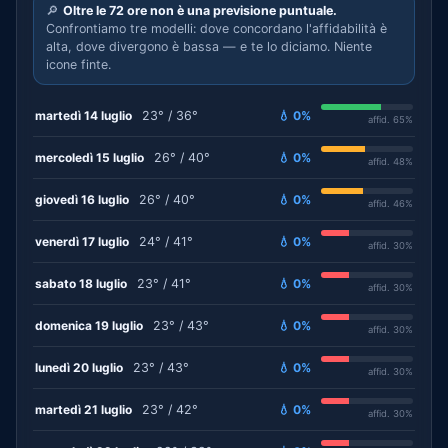
🔎
Oltre le 72 ore non è una previsione puntuale.
Confrontiamo tre modelli: dove concordano l'affidabilità è
alta, dove divergono è bassa — e te lo diciamo. Niente
icone finte.
martedì 14 luglio
23° / 36°
💧 0%
affid. 65%
mercoledì 15 luglio
26° / 40°
💧 0%
affid. 48%
giovedì 16 luglio
26° / 40°
💧 0%
affid. 46%
venerdì 17 luglio
24° / 41°
💧 0%
affid. 30%
sabato 18 luglio
23° / 41°
💧 0%
affid. 30%
domenica 19 luglio
23° / 43°
💧 0%
affid. 30%
lunedì 20 luglio
23° / 43°
💧 0%
affid. 30%
martedì 21 luglio
23° / 42°
💧 0%
affid. 30%