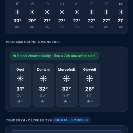
17
18
19
20
21
22
23
00
☀️
☀️
☀️
☀️
☀️
☀️
☀️
☀️
30°
29°
27°
27°
27°
27°
27°
27°
0%
0%
0%
0%
0%
0%
0%
0%
PROSSIMI GIORNI A MONREALE
● Blend WeatherSicily · fino a 72h alta affidabilità
Oggi
Domani
Mercoledì
Giovedì
☀️
☀️
☀️
☀️
31°
32°
32°
28°
26°
25°
26°
27°
🌧️ 0
🌧️ 0
🌧️ 0
🌧️ 0
TENDENZA · OLTRE LE 72H
ONESTA · 3 MODELLI