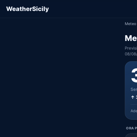
WeatherSicily
Meteo 
Me
Previs
08/08
Ser
↑ 
Ad
ORA P