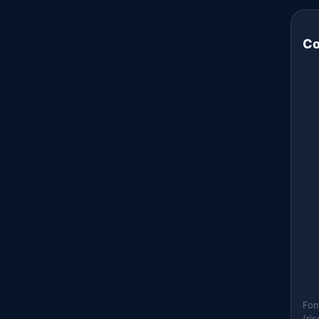
Co
Fon
(ri