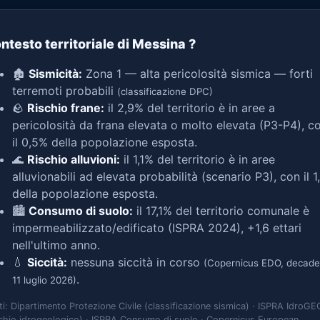
ntesto territoriale di Messina
?
🏚️
Sismicità:
Zona 1 — alta pericolosità sismica — forti
terremoti probabili
(classificazione DPC)
🪨
Rischio frane:
il 2,9% del territorio è in aree a
pericolosità da frana elevata o molto elevata (P3-P4), c
il 0,5% della popolazione esposta.
🌊
Rischio alluvioni:
il 1,1% del territorio è in aree
alluvionabili ad elevata probabilità (scenario P3), con il 
della popolazione esposta.
🏙️
Consumo di suolo:
il 17,1% del territorio comunale è
impermeabilizzato/edificato (ISPRA 2024), +1,6 ettari
nell'ultimo anno.
💧
Siccità:
nessuna siccità in corso
(Copernicus EDO, decade
.
11 luglio 2026)
ti: Dipartimento Protezione Civile (classificazione sismica) · ISPRA IdroGE
schio idrogeologico) · ISPRA Consumo di suolo · Copernicus European