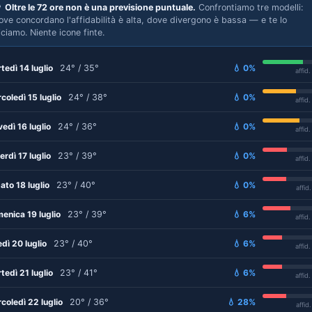

Oltre le 72 ore non è una previsione puntuale.
Confrontiamo tre modelli:
ove concordano l'affidabilità è alta, dove divergono è bassa — e te lo
iciamo. Niente icone finte.
tedì 14 luglio
24° / 35°
💧 0%
affid
coledì 15 luglio
24° / 38°
💧 0%
affid
vedì 16 luglio
24° / 36°
💧 0%
affid
erdì 17 luglio
23° / 39°
💧 0%
affid
ato 18 luglio
23° / 40°
💧 0%
affid
enica 19 luglio
23° / 39°
💧 6%
affid
edì 20 luglio
23° / 40°
💧 6%
affid
tedì 21 luglio
23° / 41°
💧 6%
affid
coledì 22 luglio
20° / 36°
💧 28%
affid