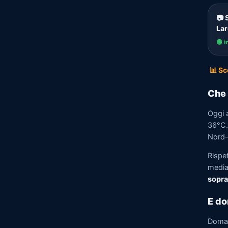
📷 
Lar
🟢 i
📊 Sc
Che 
Oggi 
36°C. 
Nord-
Rispe
media)
sopra
E do
Doma