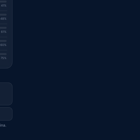
. 41%
. 48%
. 61%
. 60%
. 75%
ina.