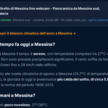
Stretto di Messina live webcam - Panoramica da Messina sud,
deria
n diretta
· Messina sud - Larderia, Sicilia ME · l'AI vede: clear_sky ·
apri la webca
opri il bilancio climatico dell'anno a Messina →
tempo fa oggi a Messina?
a Messina il tempo è
sereno
, con temperature comprese tra 27°C 
Non sono previste precipitazioni significative. Il vento soffia da N
Ovest fino a 29 km/h nelle raffiche.
tto alle medie climatiche di agosto a Messina (25,7°C di temperatu
, la giornata di oggi si preannuncia
più calda del solito, di circa 5
la norma del periodo 1806–2015.
mani a Messina?
ni:
poco nuvoloso
, 27°/36°C.