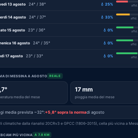
vedì 13 agosto
24° / 38°
💧 25%
affid
erdì 14 agosto
24° / 37°
💧 33%
affid
ato 15 agosto
23° / 36°
💧 0%
affid
enica 16 agosto
24° / 35°
💧 0%
affid
edì 17 agosto
23° / 33°
💧 0%
affid
IMA DI MESSINA A AGOSTO
REALE
,7°
17 mm
eratura media del mese
pioggia media del mese
gi media prevista ~32°:
+5,8° sopra la norma
di agosto
i climatiche dalla rianalisi 20CRv3 e GPCC (1806–2015), cella più vicina a Mess
BCAM PIÙ VICINA
A 7.8 KM