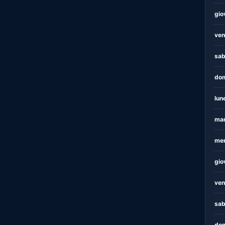
gio
ven
sab
dom
lun
mar
mer
gio
ven
sab
dom