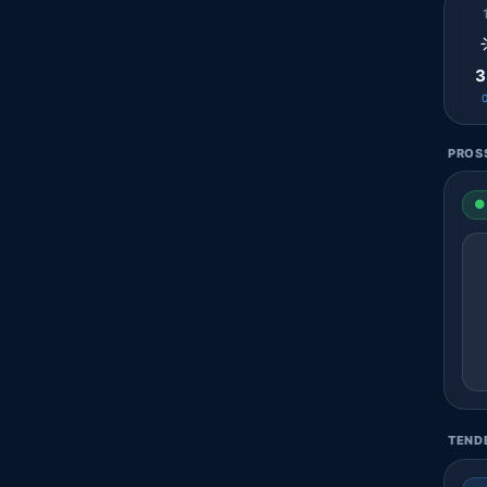
3
PROSS
● 
TENDE