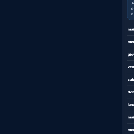

d
d
mar
mer
gio
ven
sab
dom
lun
mar
mer