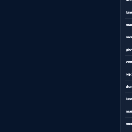
lun
mar
mer
gio
ven
ogg
dom
lun
mar
mer