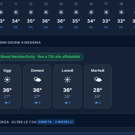
10
11
12
13
14
15
16
17
18
☀️
☀️
☀️
☀️
☀️
☀️
☀️
☀️
☀️
3°
34°
35°
36°
36°
35°
34°
33°
32°
3
0%
0%
0%
0%
0%
0%
0%
0%
0%
IMI GIORNI A MESSINA
Blend WeatherSicily · fino a 72h alta affidabilità
Oggi
Domani
Lunedì
Martedì
☀️
🌤️
☀️
🌤️
36°
36°
36°
28°
27°
27°
28°
28°
🌧️ 0
🌧️ 0
🌧️ 0
🌧️ 0
NZA · OLTRE LE 72H
ONESTA · 3 MODELLI