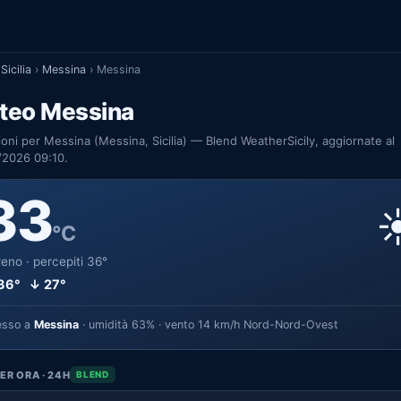
Sicilia
›
Messina
›
Messina
teo Messina
ioni per Messina (Messina, Sicilia) — Blend WeatherSicily, aggiornate al
/2026 09:10.
33
☀
°C
eno · percepiti 36°
36° ↓ 27°
esso a
Messina
· umidità 63% · vento 14 km/h Nord-Nord-Ovest
ER ORA · 24H
BLEND