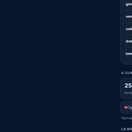
gio
ven
sab
dom
lun
IL CL
25
temp
Og
Normal
LA WE