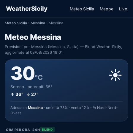
WeatherSicily
Meteo Sicilia
Mappe
Live
Meteo Sicilia
›
Messina
›
Messina
Meteo Messina
Previsioni per Messina (Messina, Sicilia) — Blend WeatherSicily,
aggiornate al 08/08/2026 18:01.
30
☀️
°C
Sereno · percepiti 35°
↑ 36° ↓ 27°
Adesso a
Messina
· umidità 78% · vento 12 km/h Nord-Nord-
Ovest
ORA PER ORA · 24H
BLEND