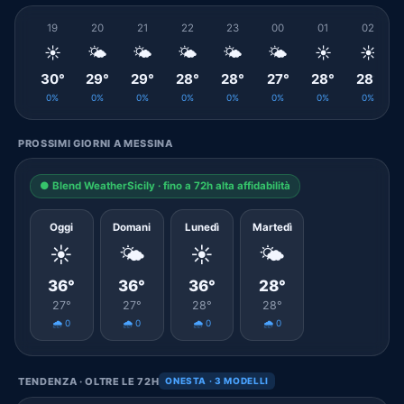
19
20
21
22
23
00
01
02
☀️
🌤️
🌤️
🌤️
🌤️
🌤️
☀️
☀️
30°
29°
29°
28°
28°
27°
28°
28°
0%
0%
0%
0%
0%
0%
0%
0%
PROSSIMI GIORNI A MESSINA
● Blend WeatherSicily · fino a 72h alta affidabilità
Oggi
Domani
Lunedì
Martedì
☀️
🌤️
☀️
🌤️
36°
36°
36°
28°
27°
27°
28°
28°
🌧️ 0
🌧️ 0
🌧️ 0
🌧️ 0
TENDENZA · OLTRE LE 72H
ONESTA · 3 MODELLI