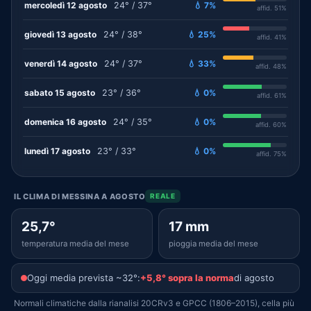
mercoledì 12 agosto
24° / 37°
💧 7%
affid. 51%
giovedì 13 agosto
24° / 38°
💧 25%
affid. 41%
venerdì 14 agosto
24° / 37°
💧 33%
affid. 48%
sabato 15 agosto
23° / 36°
💧 0%
affid. 61%
domenica 16 agosto
24° / 35°
💧 0%
affid. 60%
lunedì 17 agosto
23° / 33°
💧 0%
affid. 75%
IL CLIMA DI MESSINA A AGOSTO
REALE
25,7°
17 mm
temperatura media del mese
pioggia media del mese
Oggi media prevista ~32°:
+5,8° sopra la norma
di agosto
Normali climatiche dalla rianalisi 20CRv3 e GPCC (1806–2015), cella più