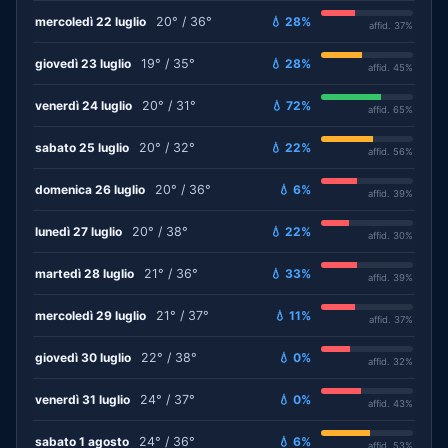
mercoledì 22 luglio
20° / 36°
💧 28%
affid. 37%
giovedì 23 luglio
19° / 35°
💧 28%
affid. 45%
venerdì 24 luglio
20° / 31°
💧 72%
affid. 65%
sabato 25 luglio
20° / 32°
💧 22%
affid. 56%
domenica 26 luglio
20° / 36°
💧 6%
affid. 39%
lunedì 27 luglio
20° / 38°
💧 22%
affid. 30%
martedì 28 luglio
21° / 36°
💧 33%
affid. 39%
mercoledì 29 luglio
21° / 37°
💧 11%
affid. 37%
giovedì 30 luglio
22° / 38°
💧 0%
affid. 32%
venerdì 31 luglio
24° / 37°
💧 0%
affid. 43%
sabato 1 agosto
24° / 36°
💧 6%
affid. 53%