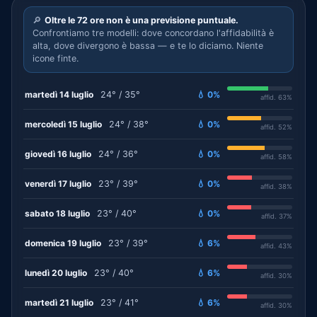
🔎
Oltre le 72 ore non è una previsione puntuale.
Confrontiamo tre modelli: dove concordano l'affidabilità è
alta, dove divergono è bassa — e te lo diciamo. Niente
icone finte.
martedì 14 luglio
24° / 35°
💧 0%
affid. 63%
mercoledì 15 luglio
24° / 38°
💧 0%
affid. 52%
giovedì 16 luglio
24° / 36°
💧 0%
affid. 58%
venerdì 17 luglio
23° / 39°
💧 0%
affid. 38%
sabato 18 luglio
23° / 40°
💧 0%
affid. 37%
domenica 19 luglio
23° / 39°
💧 6%
affid. 43%
lunedì 20 luglio
23° / 40°
💧 6%
affid. 30%
martedì 21 luglio
23° / 41°
💧 6%
affid. 30%