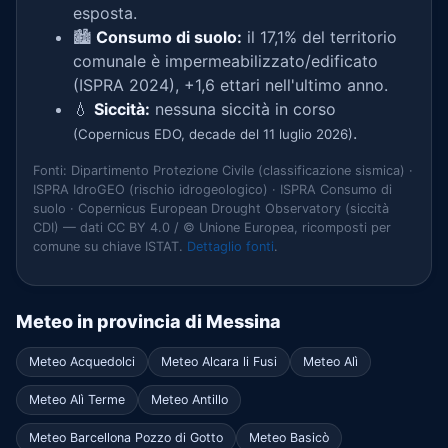
esposta.
🏙️
Consumo di suolo:
il 17,1% del territorio
comunale è impermeabilizzato/edificato
(ISPRA 2024), +1,6 ettari nell'ultimo anno.
💧
Siccità:
nessuna siccità in corso
.
(Copernicus EDO, decade del 11 luglio 2026)
Fonti: Dipartimento Protezione Civile (classificazione sismica) ·
ISPRA IdroGEO (rischio idrogeologico) · ISPRA Consumo di
suolo · Copernicus European Drought Observatory (siccità
CDI) — dati CC BY 4.0 / © Unione Europea, ricomposti per
comune su chiave ISTAT.
Dettaglio fonti
.
Meteo in provincia di Messina
Meteo Acquedolci
Meteo Alcara li Fusi
Meteo Alì
Meteo Alì Terme
Meteo Antillo
Meteo Barcellona Pozzo di Gotto
Meteo Basicò