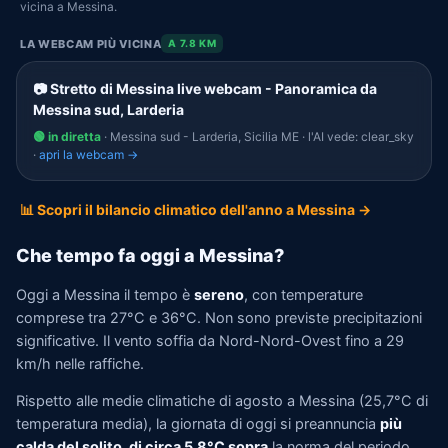
vicina a Messina.
LA WEBCAM PIÙ VICINA
A 7.8 KM
📷 Stretto di Messina live webcam - Panoramica da
Messina sud, Larderia
🟢 in diretta
· Messina sud - Larderia, Sicilia ME · l'AI vede: clear_sky
·
apri la webcam →
📊 Scopri il bilancio climatico dell'anno a Messina →
Che tempo fa oggi a Messina?
Oggi a Messina il tempo è
sereno
, con temperature
comprese tra 27°C e 36°C. Non sono previste precipitazioni
significative. Il vento soffia da Nord-Nord-Ovest fino a 29
km/h nelle raffiche.
Rispetto alle medie climatiche di agosto a Messina (25,7°C di
temperatura media), la giornata di oggi si preannuncia
più
calda del solito, di circa 5,8°C sopra
la norma del periodo