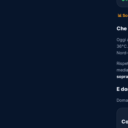
📊 Sc
Che 
Oggi 
36°C. 
Nord-
Rispe
media)
sopra
E do
Doma
Co