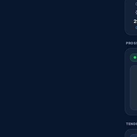
2
PROSS
● 
TENDE