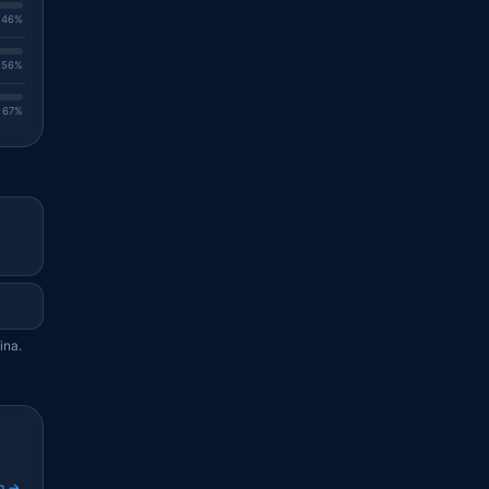
. 46%
. 56%
. 67%
ina.
m →