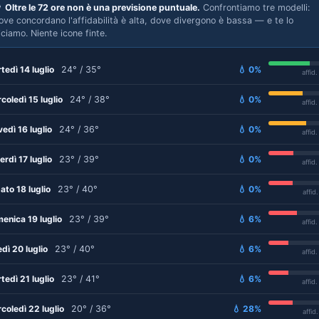

Oltre le 72 ore non è una previsione puntuale.
Confrontiamo tre modelli:
ove concordano l'affidabilità è alta, dove divergono è bassa — e te lo
iciamo. Niente icone finte.
tedì 14 luglio
24° / 35°
💧 0%
affid
coledì 15 luglio
24° / 38°
💧 0%
affid
vedì 16 luglio
24° / 36°
💧 0%
affid
erdì 17 luglio
23° / 39°
💧 0%
affid
ato 18 luglio
23° / 40°
💧 0%
affid
enica 19 luglio
23° / 39°
💧 6%
affid
edì 20 luglio
23° / 40°
💧 6%
affid
tedì 21 luglio
23° / 41°
💧 6%
affid
coledì 22 luglio
20° / 36°
💧 28%
affid