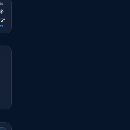
16
17
18
19
20
21
22
23
00
☀️
☀️
☀️
☀️
🌤️
🌤️
☀️
🌤️
🌤️
5°
34°
32°
30°
29°
29°
28°
28°
28°
0%
0%
0%
0%
0%
0%
0%
0%
0%