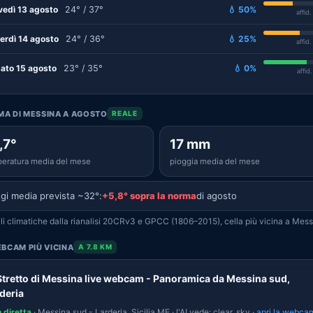
vedì 13 agosto
24° / 37°
💧 50%
affid
erdì 14 agosto
24° / 36°
💧 25%
affid
ato 15 agosto
23° / 35°
💧 0%
affid
IMA DI MESSINA A AGOSTO
REALE
,7°
17 mm
eratura media del mese
pioggia media del mese
gi media prevista ~32°:
+5,8° sopra la norma
di agosto
i climatiche dalla rianalisi 20CRv3 e GPCC (1806–2015), cella più vicina a Mess
BCAM PIÙ VICINA
A 7.8 KM
Stretto di Messina live webcam - Panoramica da Messina sud,
deria
n diretta
· Messina sud - Larderia, Sicilia ME · l'AI vede: clear_sky ·
apri la webca