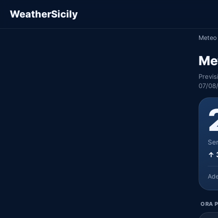
WeatherSicily
Meteo 
Me
Previs
07/08
Ser
↑ 
Ad
ORA P