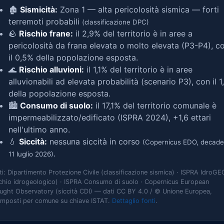
🏚️
Sismicità:
Zona 1 — alta pericolosità sismica — forti
terremoti probabili
(classificazione DPC)
🪨
Rischio frane:
il 2,9% del territorio è in aree a
pericolosità da frana elevata o molto elevata (P3-P4), c
il 0,5% della popolazione esposta.
🌊
Rischio alluvioni:
il 1,1% del territorio è in aree
alluvionabili ad elevata probabilità (scenario P3), con il 
della popolazione esposta.
🏙️
Consumo di suolo:
il 17,1% del territorio comunale è
impermeabilizzato/edificato (ISPRA 2024), +1,6 ettari
nell'ultimo anno.
💧
Siccità:
nessuna siccità in corso
(Copernicus EDO, decade
.
11 luglio 2026)
ti: Dipartimento Protezione Civile (classificazione sismica) · ISPRA IdroGE
schio idrogeologico) · ISPRA Consumo di suolo · Copernicus European
ught Observatory (siccità CDI) — dati CC BY 4.0 / © Unione Europea,
omposti per comune su chiave ISTAT.
Dettaglio fonti
.