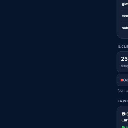
gio
ven
sab
IL CL
25
temp
Og
Normal
LA WE
📷 
Lar
🟢 i