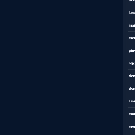
lun
mar
mer
gio
ogg
dom
dom
lun
mar
mer