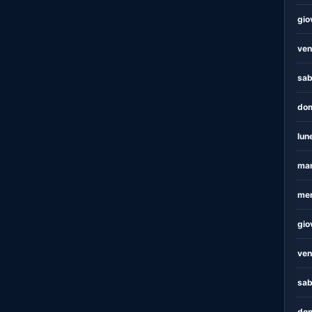
gio
ven
sab
dom
lun
mar
mer
gio
ven
sab
dom