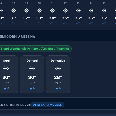
07
08
09
10
11
12
13
14
15
☀️
☀️
☀️
☀️
☀️
☀️
☀️
☀️
☀️
9°
31°
32°
33°
34°
35°
36°
36°
35°
3
0%
0%
0%
0%
0%
0%
0%
0%
0%
IMI GIORNI A MESSINA
Blend WeatherSicily · fino a 72h alta affidabilità
Oggi
Domani
Domenica
☀️
☀️
☀️
36°
36°
28°
27°
28°
28°
🌧️ 0
🌧️ 0
🌧️ 0
NZA · OLTRE LE 72H
ONESTA · 3 MODELLI