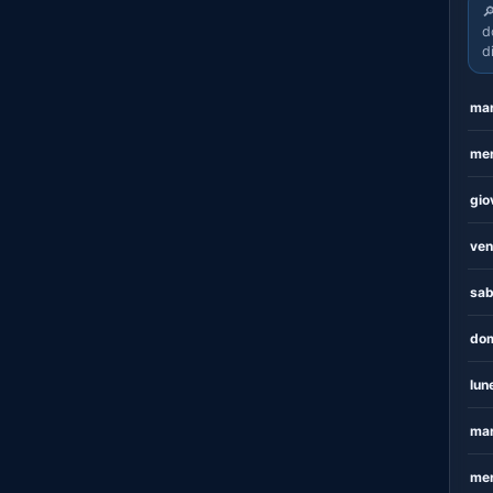

d
d
mar
mer
gio
ven
sab
dom
lun
mar
mer