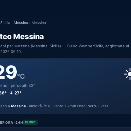
Sicilia
›
Messina
›
Messina
teo Messina
ioni per Messina (Messina, Sicilia) — Blend WeatherSicily, aggiornate al
/2026 06:10.
29
☀
°C
eno · percepiti 32°
36° ↓ 27°
esso a
Messina
· umidità 75% · vento 7 km/h Nord-Nord-Ovest
ER ORA · 24H
BLEND