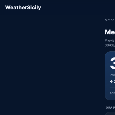
WeatherSicily
Meteo 
Met
Previs
06/08
Poc
↑ 
Ad
ORA P