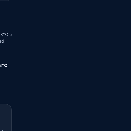
28°C e
ord
,8°C
ti