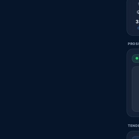

3
PROSS
● 
TENDE