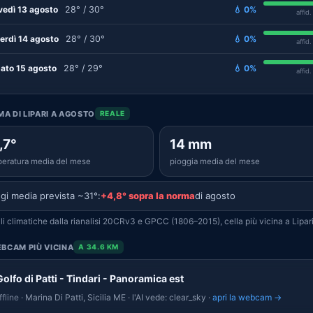
vedì 13 agosto
28° / 30°
💧 0%
affid
erdì 14 agosto
28° / 30°
💧 0%
affid
ato 15 agosto
28° / 29°
💧 0%
affid
IMA DI LIPARI A AGOSTO
REALE
,7°
14 mm
eratura media del mese
pioggia media del mese
gi media prevista ~31°:
+4,8° sopra la norma
di agosto
i climatiche dalla rianalisi 20CRv3 e GPCC (1806–2015), cella più vicina a Lipari
BCAM PIÙ VICINA
A 34.6 KM
Golfo di Patti - Tindari - Panoramica est
fline
· Marina Di Patti, Sicilia ME · l'AI vede: clear_sky ·
apri la webcam →