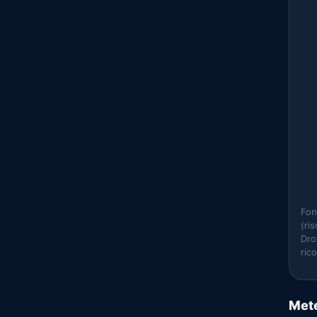
Fon
(ri
Dro
ric
Mete