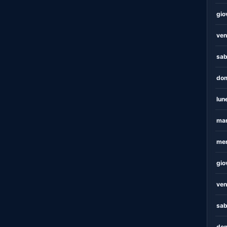
gio
ven
sab
dom
lun
mar
mer
gio
ven
sab
dom