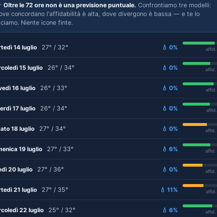

Oltre le 72 ore non è una previsione puntuale.
Confrontiamo tre modelli:
ove concordano l'affidabilità è alta, dove divergono è bassa — e te lo
iciamo. Niente icone finte.
tedì 14 luglio
27° / 32°
💧 0%
affid
coledì 15 luglio
26° / 34°
💧 0%
affid
vedì 16 luglio
26° / 33°
💧 0%
affid
erdì 17 luglio
26° / 34°
💧 0%
affid
ato 18 luglio
27° / 34°
💧 0%
affid
enica 19 luglio
27° / 33°
💧 6%
affid
edì 20 luglio
27° / 36°
💧 0%
affid
tedì 21 luglio
27° / 35°
💧 11%
affid
coledì 22 luglio
25° / 32°
💧 6%
affid