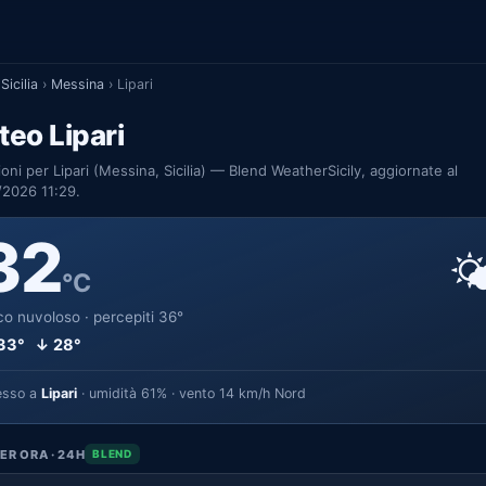
Sicilia
›
Messina
›
Lipari
eo Lipari
ioni per Lipari (Messina, Sicilia) — Blend WeatherSicily, aggiornate al
/2026 11:29.
32

°C
o nuvoloso · percepiti 36°
33° ↓ 28°
esso a
Lipari
· umidità 61% · vento 14 km/h Nord
ER ORA · 24H
BLEND