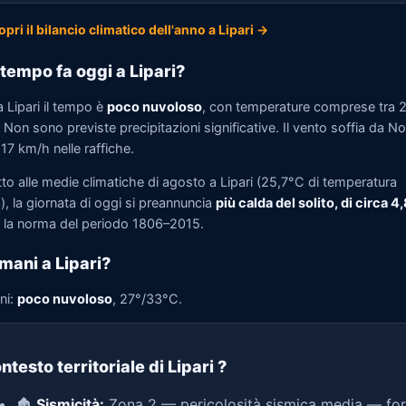
opri il bilancio climatico dell'anno a Lipari →
tempo fa oggi a Lipari?
 Lipari il tempo è
poco nuvoloso
, con temperature comprese tra 
Non sono previste precipitazioni significative. Il vento soffia da N
 17 km/h nelle raffiche.
to alle medie climatiche di agosto a Lipari (25,7°C di temperatura
, la giornata di oggi si preannuncia
più calda del solito, di circa 4
la norma del periodo 1806–2015.
mani a Lipari?
ni:
poco nuvoloso
, 27°/33°C.
ntesto territoriale di Lipari
?
🏚️
Sismicità:
Zona 2 — pericolosità sismica media — for