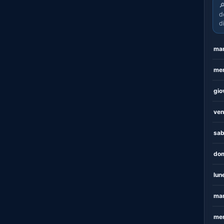

d
d
mar
mer
gio
ven
sab
dom
lun
mar
mer