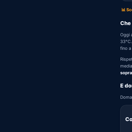
📊 Sc
Che 
Oggi a
33°C. 
fino a
Rispet
media)
sopra
E do
Doma
Co