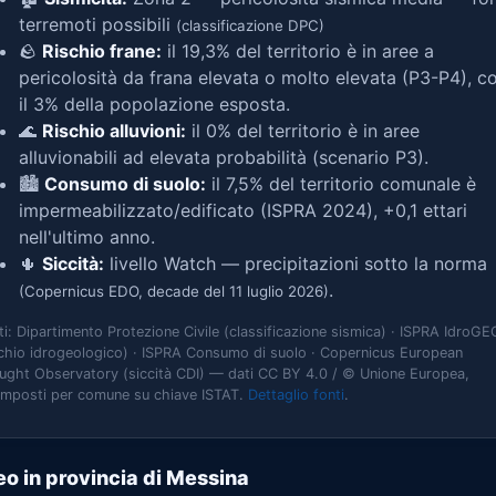
terremoti possibili
(classificazione DPC)
🪨
Rischio frane:
il 19,3% del territorio è in aree a
pericolosità da frana elevata o molto elevata (P3-P4), c
il 3% della popolazione esposta.
🌊
Rischio alluvioni:
il 0% del territorio è in aree
alluvionabili ad elevata probabilità (scenario P3).
🏙️
Consumo di suolo:
il 7,5% del territorio comunale è
impermeabilizzato/edificato (ISPRA 2024), +0,1 ettari
nell'ultimo anno.
🌵
Siccità:
livello Watch — precipitazioni sotto la norma
.
(Copernicus EDO, decade del 11 luglio 2026)
ti: Dipartimento Protezione Civile (classificazione sismica) · ISPRA IdroGE
schio idrogeologico) · ISPRA Consumo di suolo · Copernicus European
ught Observatory (siccità CDI) — dati CC BY 4.0 / © Unione Europea,
omposti per comune su chiave ISTAT.
Dettaglio fonti
.
o in provincia di Messina