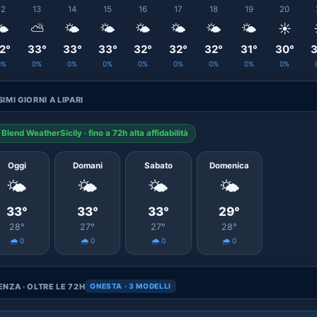
12
13
14
15
16
17
18
19
20
️
⛅
🌤️
🌤️
🌤️
🌤️
🌤️
🌤️
☀️
2°
33°
33°
33°
32°
32°
32°
31°
30°
3
0%
0%
0%
0%
0%
0%
0%
0%
0%
IMI GIORNI A LIPARI
Blend WeatherSicily · fino a 72h alta affidabilità
Oggi
Domani
Sabato
Domenica
🌤️
🌤️
🌤️
🌤️
33°
33°
33°
29°
28°
27°
27°
28°
🌧️ 0
🌧️ 0
🌧️ 0
🌧️ 0
NZA · OLTRE LE 72H
ONESTA · 3 MODELLI