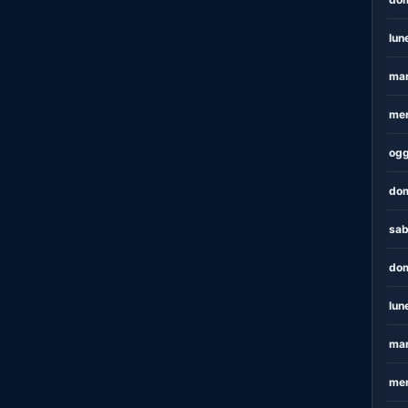
lun
mar
mer
ogg
dom
sab
dom
lun
mar
mer