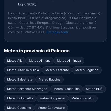
.
luglio 2026)
Fonti: Dipartimento Protezione Civile (classificazione sismica) ·
ISPRA IdroGEO (rischio idrogeologico) · ISPRA Consumo di
suolo · Copernicus European Drought Observatory (siccità
CDI) — dati CC BY 4.0 / © Unione Europea, ricomposti per
comune su chiave ISTAT.
Dettaglio fonti
.
Meteo in provincia di Palermo
Meteo Alia
Meteo Alimena
Meteo Aliminusa
Meteo Altavilla Milicia
Meteo Altofonte
Meteo Bagheria
Meteo Balestrate
Meteo Baucina
Meteo Belmonte Mezzagno
Meteo Bisacquino
Meteo Blufi
Meteo Bolognetta
Meteo Bompietro
Meteo Borgetto
Meteo Caccamo
Meteo Caltavuturo