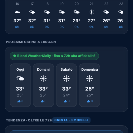
16
17
18
19
20
21
22
23
☁️
🌤️
🌤️
🌤️
🌤️
☀️
🌤️
🌤️
32°
32°
31°
31°
29°
27°
26°
26°
0%
0%
0%
0%
0%
0%
0%
0%
PROSSIMI GIORNI A LASCARI
● Blend WeatherSicily · fino a 72h alta affidabilità
Oggi
Domani
Sabato
Domenica
🌤️
☀️
☀️
☀️
33°
33°
33°
25°
25°
25°
24°
25°
🌧️ 0
🌧️ 0
🌧️ 0
🌧️ 0
TENDENZA · OLTRE LE 72H
ONESTA · 3 MODELLI