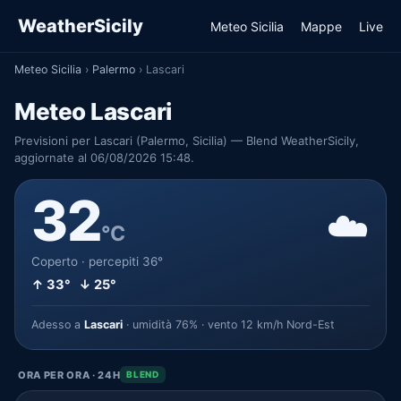
WeatherSicily
Meteo Sicilia
Mappe
Live
Meteo Sicilia
›
Palermo
›
Lascari
Meteo Lascari
Previsioni per Lascari (Palermo, Sicilia) — Blend WeatherSicily,
aggiornate al 06/08/2026 15:48.
32
☁️
°C
Coperto · percepiti 36°
↑ 33° ↓ 25°
Adesso a
Lascari
· umidità 76% · vento 12 km/h Nord-Est
ORA PER ORA · 24H
BLEND