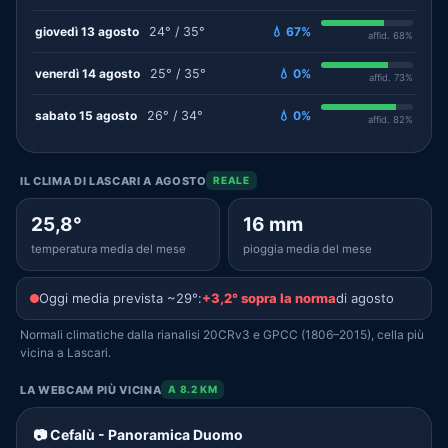
giovedì 13 agosto
24° / 35°
💧 67%
affid. 68%
venerdì 14 agosto
25° / 35°
💧 0%
affid. 73%
sabato 15 agosto
26° / 34°
💧 0%
affid. 82%
IL CLIMA DI LASCARI A AGOSTO
REALE
25,8°
16 mm
temperatura media del mese
pioggia media del mese
Oggi media prevista ~29°:
+3,2° sopra la norma
di agosto
Normali climatiche dalla rianalisi 20CRv3 e GPCC (1806–2015), cella più
vicina a Lascari.
LA WEBCAM PIÙ VICINA
A 8.2 KM
📷 Cefalù - Panoramica Duomo