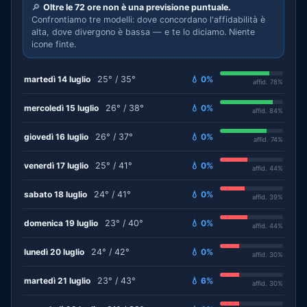
🔎
Oltre le 72 ore non è una previsione puntuale.
Confrontiamo tre modelli: dove concordano l'affidabilità è
alta, dove divergono è bassa — e te lo diciamo. Niente
icone finte.
martedì 14 luglio
25° / 35°
💧 0%
affid. 78%
mercoledì 15 luglio
26° / 38°
💧 0%
affid. 84%
giovedì 16 luglio
26° / 37°
💧 0%
affid. 74%
venerdì 17 luglio
25° / 41°
💧 0%
affid. 44%
sabato 18 luglio
24° / 41°
💧 0%
affid. 39%
domenica 19 luglio
23° / 40°
💧 0%
affid. 44%
lunedì 20 luglio
24° / 42°
💧 0%
affid. 30%
martedì 21 luglio
23° / 43°
💧 6%
affid. 30%