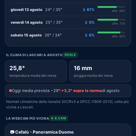
giovedì 13 agosto
24° / 35°
💧 67%
affid. 68%
venerdì 14 agosto
25° / 35°
💧 0%
affid. 73%
sabato 15 agosto
26° / 34°
💧 0%
affid. 82%
IL CLIMA DI LASCARI A AGOSTO
REALE
25,8°
16 mm
temperatura media del mese
pioggia media del mese
Oggi media prevista ~29°:
+3,2° sopra la norma
di agosto
Normali climatiche dalla rianalisi 20CRv3 e GPCC (1806–2015), cella più
vicina a Lascari.
LA WEBCAM PIÙ VICINA
A 8.2 KM
📷 Cefalù - Panoramica Duomo