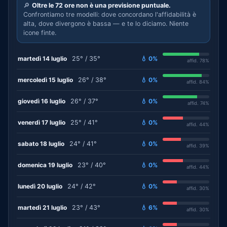
🔎
Oltre le 72 ore non è una previsione puntuale.
Confrontiamo tre modelli: dove concordano l'affidabilità è
alta, dove divergono è bassa — e te lo diciamo. Niente
icone finte.
martedì 14 luglio
25° / 35°
💧 0%
affid. 78%
mercoledì 15 luglio
26° / 38°
💧 0%
affid. 84%
giovedì 16 luglio
26° / 37°
💧 0%
affid. 74%
venerdì 17 luglio
25° / 41°
💧 0%
affid. 44%
sabato 18 luglio
24° / 41°
💧 0%
affid. 39%
domenica 19 luglio
23° / 40°
💧 0%
affid. 44%
lunedì 20 luglio
24° / 42°
💧 0%
affid. 30%
martedì 21 luglio
23° / 43°
💧 6%
affid. 30%