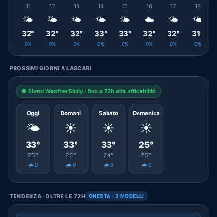
11
12
13
14
15
16
17
18
🌤️
🌤️
🌤️
🌤️
🌤️
☁️
🌤️
🌤️
32°
32°
32°
33°
33°
32°
32°
31°
0%
0%
0%
0%
0%
0%
0%
0%
PROSSIMI GIORNI A LASCARI
● Blend WeatherSicily · fino a 72h alta affidabilità
Oggi
Domani
Sabato
Domenica
🌤️
☀️
☀️
☀️
33°
33°
33°
25°
25°
25°
24°
25°
🌧️ 0
🌧️ 0
🌧️ 0
🌧️ 0
TENDENZA · OLTRE LE 72H
ONESTA · 3 MODELLI