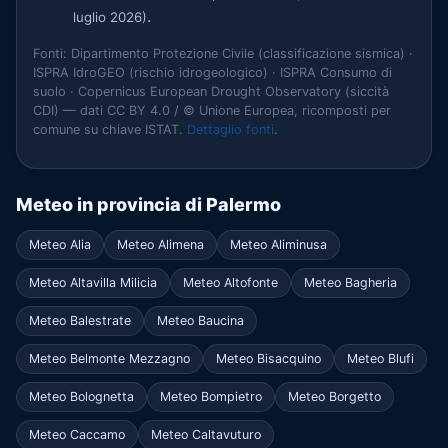
.
luglio 2026)
Fonti: Dipartimento Protezione Civile (classificazione sismica) ·
ISPRA IdroGEO (rischio idrogeologico) · ISPRA Consumo di
suolo · Copernicus European Drought Observatory (siccità
CDI) — dati CC BY 4.0 / © Unione Europea, ricomposti per
comune su chiave ISTAT.
Dettaglio fonti
.
Meteo in provincia di Palermo
Meteo Alia
Meteo Alimena
Meteo Aliminusa
Meteo Altavilla Milicia
Meteo Altofonte
Meteo Bagheria
Meteo Balestrate
Meteo Baucina
Meteo Belmonte Mezzagno
Meteo Bisacquino
Meteo Blufi
Meteo Bolognetta
Meteo Bompietro
Meteo Borgetto
Meteo Caccamo
Meteo Caltavuturo