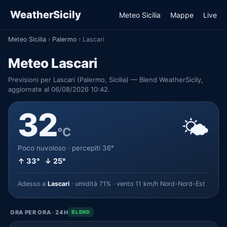
WeatherSicily
Meteo Sicilia
Mappe
Live
Meteo Sicilia
›
Palermo
›
Lascari
Meteo Lascari
Previsioni per Lascari (Palermo, Sicilia) — Blend WeatherSicily,
aggiornate al 06/08/2026 10:42.
32
🌤️
°C
Poco nuvoloso · percepiti 36°
↑ 33° ↓ 25°
Adesso a
Lascari
· umidità 71% · vento 11 km/h Nord-Nord-Est
ORA PER ORA · 24H
BLEND