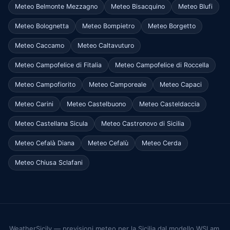
Meteo Belmonte Mezzagno
Meteo Bisacquino
Meteo Blufi
Meteo Bolognetta
Meteo Bompietro
Meteo Borgetto
Meteo Caccamo
Meteo Caltavuturo
Meteo Campofelice di Fitalia
Meteo Campofelice di Roccella
Meteo Campofiorito
Meteo Camporeale
Meteo Capaci
Meteo Carini
Meteo Castelbuono
Meteo Casteldaccia
Meteo Castellana Sicula
Meteo Castronovo di Sicilia
Meteo Cefalà Diana
Meteo Cefalù
Meteo Cerda
Meteo Chiusa Sclafani
WeatherSicily — previsioni meteo per la Sicilia dal modello WSLam