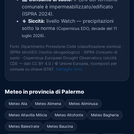
comunale è impermeabilizzato/edificato
(ISPRA 2024).
🌵
Siccità:
livello Watch — precipitazioni
sotto la norma
(Copernicus EDO, decade del 11
.
luglio 2026)
Fonti: Dipartimento Protezione Civile (classificazione sismica) ·
ISPRA IdroGEO (rischio idrogeologico) · ISPRA Consumo di
suolo · Copernicus European Drought Observatory (siccità
CDI) — dati CC BY 4.0 / © Unione Europea, ricomposti per
comune su chiave ISTAT.
Dettaglio fonti
.
Meteo in provincia di Palermo
Meteo Alia
Meteo Alimena
Meteo Aliminusa
Meteo Altavilla Milicia
Meteo Altofonte
Meteo Bagheria
Meteo Balestrate
Meteo Baucina