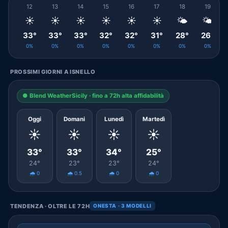
12
13
14
15
16
17
18
19
☀️
☀️
☀️
☀️
☀️
☀️
🌤️
🌤️
33°
33°
33°
32°
32°
31°
28°
26°
0%
0%
0%
0%
0%
0%
0%
0%
PROSSIMI GIORNI A ISNELLO
● Blend WeatherSicily · fino a 72h alta affidabilità
Oggi
Domani
Lunedì
Martedì
☀️
☀️
☀️
☀️
33°
33°
34°
25°
24°
23°
23°
24°
🌧️ 0
🌧️ 0.5
🌧️ 0
🌧️ 0
TENDENZA · OLTRE LE 72H
ONESTA · 3 MODELLI