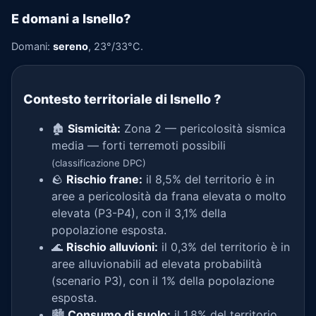
E domani a Isnello?
Domani:
sereno
, 23°/33°C.
Contesto territoriale di Isnello
?
🏚️
Sismicità:
Zona 2 — pericolosità sismica
media — forti terremoti possibili
(classificazione DPC)
🪨
Rischio frane:
il 8,5% del territorio è in
aree a pericolosità da frana elevata o molto
elevata (P3-P4), con il 3,1% della
popolazione esposta.
🌊
Rischio alluvioni:
il 0,3% del territorio è in
aree alluvionabili ad elevata probabilità
(scenario P3), con il 1% della popolazione
esposta.
🏙️
Consumo di suolo:
il 1,8% del territorio