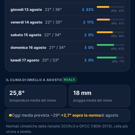
giovedì 13 agosto
22° / 36°
💧 33%
affid. 45%
venerdì 14 agosto
22° / 35°
💧 11%
affid. 47%
sabato 15 agosto
22° / 34°
💧 0%
affid. 58%
domenica 16 agosto
21° / 34°
💧 0%
affid. 62%
lunedì 17 agosto
20° / 33°
💧 0%
affid. 71%
IL CLIMA DI ISNELLO A AGOSTO
REALE
25,8°
18 mm
temperatura media del mese
pioggia media del mese
Oggi media prevista ~29°:
+2,7° sopra la norma
di agosto
Normali climatiche dalla rianalisi 20CRv3 e GPCC (1806–2015), cella più
vicina a Isnello.