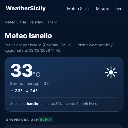
WeatherSicily
Meteo Sicilia
Mappe
Live
Meteo Sicilia
›
Palermo
›
Isnello
Meteo Isnello
Previsioni per Isnello (Palermo, Sicilia) — Blend WeatherSicily,
aggiornate al 08/08/2026 11:45.
33
☀️
°C
Sereno · percepiti 33°
↑ 33° ↓ 24°
Adesso a
Isnello
· umidità 39% · vento 9 km/h Nord
ORA PER ORA · 24H
BLEND