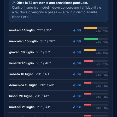
🔎
Oltre le 72 ore non è una previsione puntuale.
Confrontiamo tre modelli: dove concordano l'affidabilità è
alta, dove divergono è bassa — e te lo diciamo. Niente
icone finte.
martedì 14 luglio
22° / 35°
💧 0%
affid. 55%
mercoledì 15 luglio
23° / 38°
💧 0%
affid. 60%
giovedì 16 luglio
23° / 37°
💧 0%
affid. 49%
venerdì 17 luglio
23° / 40°
💧 0%
affid. 37%
sabato 18 luglio
20° / 40°
💧 0%
affid. 36%
domenica 19 luglio
20° / 40°
💧 0%
affid. 30%
lunedì 20 luglio
20° / 41°
💧 0%
affid. 30%
martedì 21 luglio
21° / 41°
💧 6%
affid. 30%