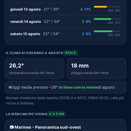
giovedì 13 agosto
21° / 35°
💧 17%
affid. 48%
venerdì 14 agosto
22° / 34°
💧 0%
affid. 64%
sabato 15 agosto
22° / 34°
💧 0%
affid. 69%
IL CLIMA DI GODRANO A AGOSTO
REALE
26,2°
18 mm
temperatura media del mese
pioggia media del mese
Oggi media prevista ~26°:
in linea con la norma
di agosto
Normali climatiche dalla rianalisi 20CRv3 e GPCC (1806–2015), cella più
vicina a Godrano.
LA WEBCAM PIÙ VICINA
A 5.5 KM
📷 Marineo - Panoramica sud-ovest