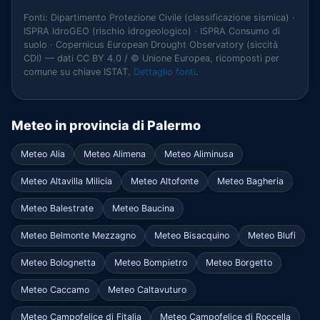
Fonti: Dipartimento Protezione Civile (classificazione sismica) ·
ISPRA IdroGEO (rischio idrogeologico) · ISPRA Consumo di
suolo · Copernicus European Drought Observatory (siccità
CDI) — dati CC BY 4.0 / © Unione Europea, ricomposti per
comune su chiave ISTAT.
Dettaglio fonti
.
Meteo in provincia di Palermo
Meteo Alia
Meteo Alimena
Meteo Aliminusa
Meteo Altavilla Milicia
Meteo Altofonte
Meteo Bagheria
Meteo Balestrate
Meteo Baucina
Meteo Belmonte Mezzagno
Meteo Bisacquino
Meteo Blufi
Meteo Bolognetta
Meteo Bompietro
Meteo Borgetto
Meteo Caccamo
Meteo Caltavuturo
Meteo Campofelice di Fitalia
Meteo Campofelice di Roccella