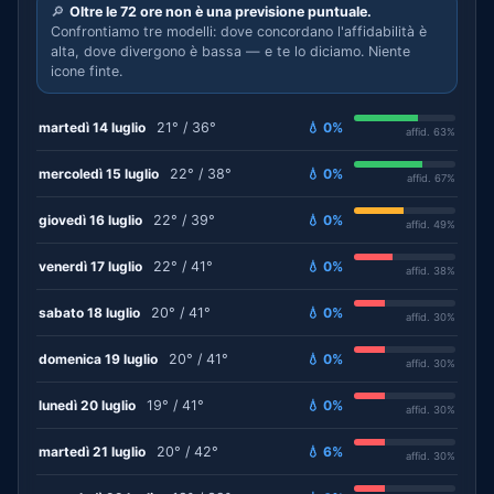
🔎
Oltre le 72 ore non è una previsione puntuale.
Confrontiamo tre modelli: dove concordano l'affidabilità è
alta, dove divergono è bassa — e te lo diciamo. Niente
icone finte.
martedì 14 luglio
21° / 36°
💧 0%
affid. 63%
mercoledì 15 luglio
22° / 38°
💧 0%
affid. 67%
giovedì 16 luglio
22° / 39°
💧 0%
affid. 49%
venerdì 17 luglio
22° / 41°
💧 0%
affid. 38%
sabato 18 luglio
20° / 41°
💧 0%
affid. 30%
domenica 19 luglio
20° / 41°
💧 0%
affid. 30%
lunedì 20 luglio
19° / 41°
💧 0%
affid. 30%
martedì 21 luglio
20° / 42°
💧 6%
affid. 30%