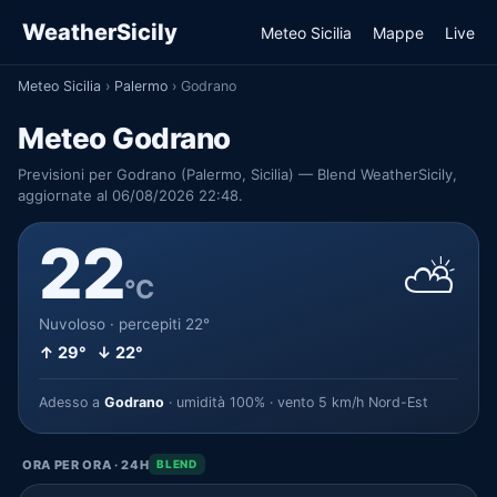
WeatherSicily
Meteo Sicilia
Mappe
Live
Meteo Sicilia
›
Palermo
›
Godrano
Meteo Godrano
Previsioni per Godrano (Palermo, Sicilia) — Blend WeatherSicily,
aggiornate al 06/08/2026 22:48.
22
⛅
°C
Nuvoloso · percepiti 22°
↑ 29° ↓ 22°
Adesso a
Godrano
· umidità 100% · vento 5 km/h Nord-Est
ORA PER ORA · 24H
BLEND