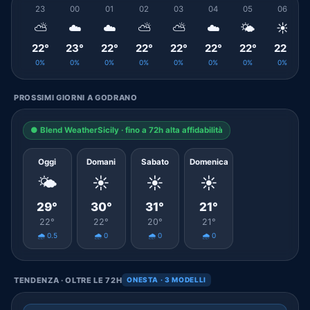
23
00
01
02
03
04
05
06
⛅
☁️
☁️
⛅
⛅
☁️
🌤️
☀️
22°
23°
22°
22°
22°
22°
22°
22°
0%
0%
0%
0%
0%
0%
0%
0%
PROSSIMI GIORNI A GODRANO
● Blend WeatherSicily · fino a 72h alta affidabilità
Oggi
Domani
Sabato
Domenica
🌤️
☀️
☀️
☀️
29°
30°
31°
21°
22°
22°
20°
21°
🌧️ 0.5
🌧️ 0
🌧️ 0
🌧️ 0
TENDENZA · OLTRE LE 72H
ONESTA · 3 MODELLI