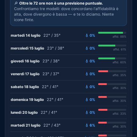
🔎
Oltre le 72 ore non è una previsione puntuale.
Confrontiamo tre modelli: dove concordano l'affidabilità è
alta, dove divergono è bassa — e te lo diciamo. Niente
icone finte.
martedì 14 luglio
22° / 35°
💧 0%
affid. 88%
mercoledì 15 luglio
23° / 38°
💧 0%
affid. 61%
giovedì 16 luglio
23° / 38°
💧 0%
affid. 60%
venerdì 17 luglio
23° / 37°
💧 0%
affid. 35%
sabato 18 luglio
22° / 41°
💧 0%
affid. 30%
domenica 19 luglio
22° / 41°
💧 0%
affid. 30%
lunedì 20 luglio
22° / 41°
💧 0%
affid. 33%
martedì 21 luglio
22° / 43°
💧 6%
affid. 30%