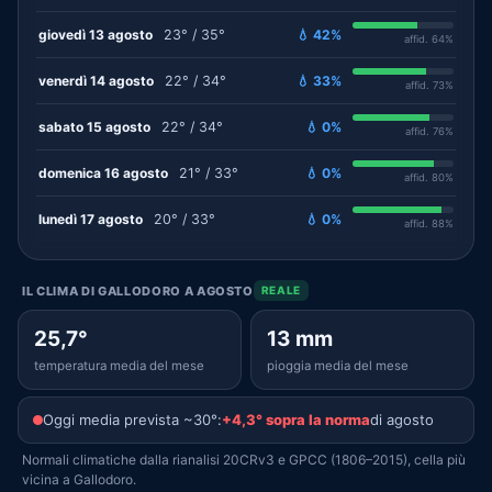
giovedì 13 agosto
23° / 35°
💧 42%
affid. 64%
venerdì 14 agosto
22° / 34°
💧 33%
affid. 73%
sabato 15 agosto
22° / 34°
💧 0%
affid. 76%
domenica 16 agosto
21° / 33°
💧 0%
affid. 80%
lunedì 17 agosto
20° / 33°
💧 0%
affid. 88%
IL CLIMA DI GALLODORO A AGOSTO
REALE
25,7°
13 mm
temperatura media del mese
pioggia media del mese
Oggi media prevista ~30°:
+4,3° sopra la norma
di agosto
Normali climatiche dalla rianalisi 20CRv3 e GPCC (1806–2015), cella più
vicina a Gallodoro.