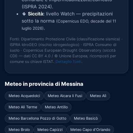
(ISPRA 2024).
🌵
Siccità:
livello Watch — precipitazioni
sotto la norma
(Copernicus EDO, decade del 11
.
luglio 2026)
Fonti: Dipartimento Protezione Civile (classificazione sismica) ·
ISPRA IdroGEO (rischio idrogeologico) · ISPRA Consumo di
suolo · Copernicus European Drought Observatory (siccità
CDI) — dati CC BY 4.0 / © Unione Europea, ricomposti per
comune su chiave ISTAT.
Dettaglio fonti
.
Meteo in provincia di Messina
Meteo Acquedolci
Meteo Alcara li Fusi
Meteo Alì
Meteo Alì Terme
Meteo Antillo
Meteo Barcellona Pozzo di Gotto
Meteo Basicò
Meteo Brolo
Meteo Capizzi
Meteo Capo d'Orlando