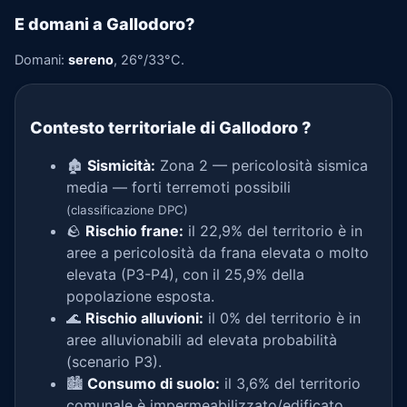
E domani a Gallodoro?
Domani:
sereno
, 26°/33°C.
Contesto territoriale di Gallodoro
?
🏚️
Sismicità:
Zona 2 — pericolosità sismica
media — forti terremoti possibili
(classificazione DPC)
🪨
Rischio frane:
il 22,9% del territorio è in
aree a pericolosità da frana elevata o molto
elevata (P3-P4), con il 25,9% della
popolazione esposta.
🌊
Rischio alluvioni:
il 0% del territorio è in
aree alluvionabili ad elevata probabilità
(scenario P3).
🏙️
Consumo di suolo:
il 3,6% del territorio
comunale è impermeabilizzato/edificato