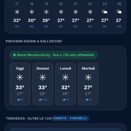
17
18
19
20
21
22
23
00
☀️
☀️
☀️
☀️
☀️
☀️
🌤️
🌤️
32°
30°
29°
27°
27°
27°
27°
27°
0%
0%
0%
0%
0%
0%
0%
0%
PROSSIMI GIORNI A GALLODORO
● Blend WeatherSicily · fino a 72h alta affidabilità
Oggi
Domani
Lunedì
Martedì
☀️
☀️
☀️
☀️
33°
33°
32°
27°
27°
26°
26°
27°
🌧️ 0
🌧️ 0.2
🌧️ 0
🌧️ 0
TENDENZA · OLTRE LE 72H
ONESTA · 3 MODELLI