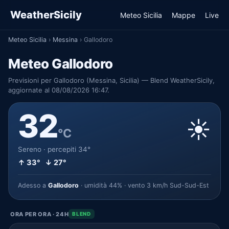
WeatherSicily
Meteo Sicilia
Mappe
Live
Meteo Sicilia
›
Messina
›
Gallodoro
Meteo Gallodoro
Previsioni per Gallodoro (Messina, Sicilia) — Blend WeatherSicily,
aggiornate al 08/08/2026 16:47.
32
☀️
°C
Sereno · percepiti 34°
↑ 33° ↓ 27°
Adesso a
Gallodoro
· umidità 44% · vento 3 km/h Sud-Sud-Est
ORA PER ORA · 24H
BLEND