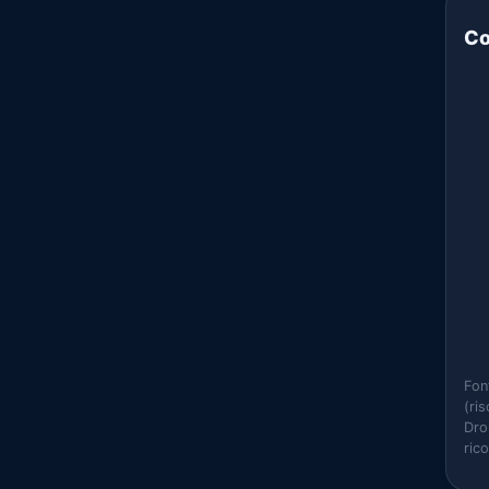
Co
Fon
(ri
Dro
ric