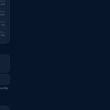
. 47%
. 58%
. 71%
. 76%
avilla