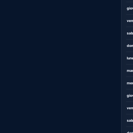
gio
ven
sab
dom
lun
mar
mer
gio
ven
sab
dom