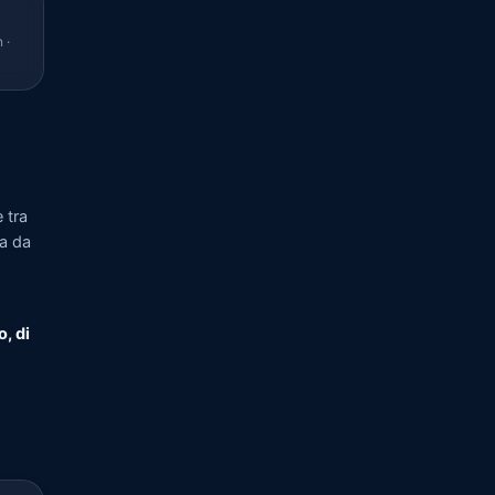
 ·
 tra
ia da
o, di