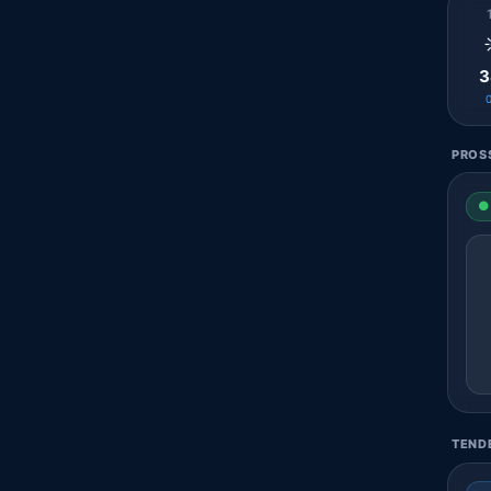
3
PROSS
● 
TENDE