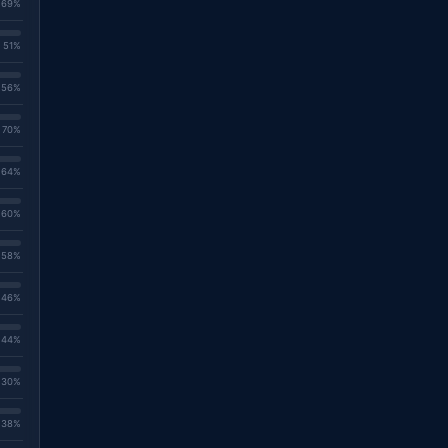
. 69%
. 51%
. 56%
. 70%
. 64%
. 60%
. 58%
. 46%
. 44%
. 30%
. 38%