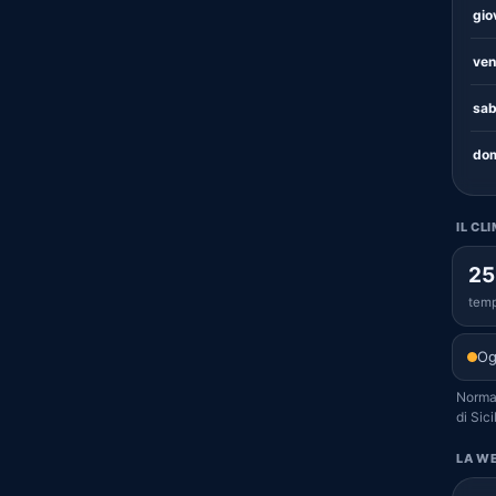
gio
ven
sab
dom
IL CL
25
temp
Og
Normal
di Sici
LA WE