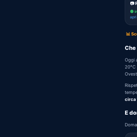
📷 
🟢 i
apr
📊 Sc
Che 
Oggi a
20°C e
Ovest
Rispet
tempe
circa
E do
Doma