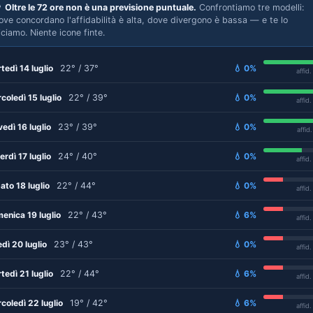

Oltre le 72 ore non è una previsione puntuale.
Confrontiamo tre modelli:
ove concordano l'affidabilità è alta, dove divergono è bassa — e te lo
iciamo. Niente icone finte.
tedì 14 luglio
22° / 37°
💧 0%
affid
coledì 15 luglio
22° / 39°
💧 0%
affid
vedì 16 luglio
23° / 39°
💧 0%
affid
erdì 17 luglio
24° / 40°
💧 0%
affid
ato 18 luglio
22° / 44°
💧 0%
affid
enica 19 luglio
22° / 43°
💧 6%
affid
edì 20 luglio
23° / 43°
💧 0%
affid
tedì 21 luglio
22° / 44°
💧 6%
affid
coledì 22 luglio
19° / 42°
💧 6%
affid