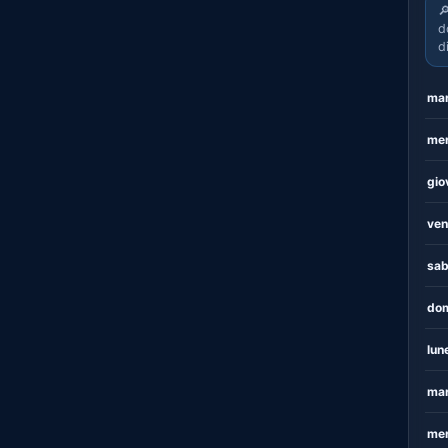

d
d
mar
mer
gio
ven
sab
dom
lun
mar
mer