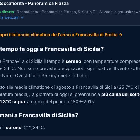
Roccafiorita - Panoramica Piazza
n diretta
· Roccafiorita - Panoramica Piazza, Sicilia ME · l'AI vede: night_unknown
i la webcam →
opri il bilancio climatico dell'anno a Francavilla di Sicilia →
tempo fa oggi a Francavilla di Sicilia?
 Francavilla di Sicilia il tempo è
sereno
, con temperature comprese
 34°C. Non sono previste precipitazioni significative. Il vento soff
-Nord-Ovest fino a 35 km/h nelle raffiche.
to alle medie climatiche di agosto a Francavilla di Sicilia (25,7°C di
ratura media), la giornata di oggi si preannuncia
più calda del solit
 1,3°C sopra
la norma del periodo 1806–2015.
mani a Francavilla di Sicilia?
ni:
sereno
, 21°/34°C.