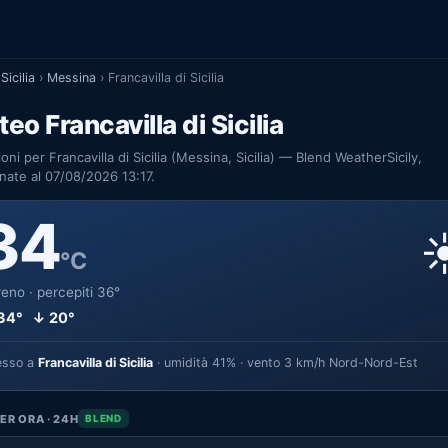
Sicilia
›
Messina
›
Francavilla di Sicilia
eo Francavilla di Sicilia
ioni per Francavilla di Sicilia (Messina, Sicilia) — Blend WeatherSicily,
nate al 07/08/2026 13:17.
34
☀
°C
eno · percepiti 36°
34° ↓ 20°
esso a
Francavilla di Sicilia
· umidità 41% · vento 3 km/h Nord-Nord-Est
ER ORA · 24H
BLEND