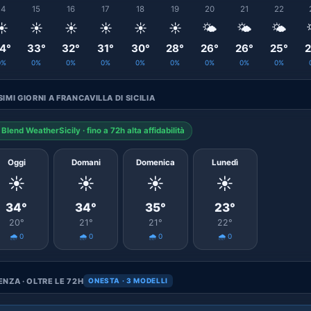
14
15
16
17
18
19
20
21
22
☀️
☀️
☀️
☀️
☀️
☀️
🌤️
🌤️
🌤️
4°
33°
32°
31°
30°
28°
26°
26°
25°
2
0%
0%
0%
0%
0%
0%
0%
0%
0%
IMI GIORNI A FRANCAVILLA DI SICILIA
Blend WeatherSicily · fino a 72h alta affidabilità
Oggi
Domani
Domenica
Lunedì
☀️
☀️
☀️
☀️
34°
34°
35°
23°
20°
21°
21°
22°
🌧️ 0
🌧️ 0
🌧️ 0
🌧️ 0
NZA · OLTRE LE 72H
ONESTA · 3 MODELLI