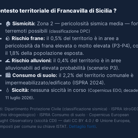
ntesto territoriale di Francavilla di Sicilia
?
🏚️
Sismicità:
Zona 2 — pericolosità sismica media — for
terremoti possibili
(classificazione DPC)
🪨
Rischio frane:
il 0,5% del territorio è in aree a
pericolosità da frana elevata o molto elevata (P3-P4), c
il 1,8% della popolazione esposta.
🌊
Rischio alluvioni:
il 0,4% del territorio è in aree
alluvionabili ad elevata probabilità (scenario P3).
🏙️
Consumo di suolo:
il 2,2% del territorio comunale è
impermeabilizzato/edificato (ISPRA 2024).
💧
Siccità:
nessuna siccità in corso
(Copernicus EDO, decade
.
11 luglio 2026)
ti: Dipartimento Protezione Civile (classificazione sismica) · ISPRA IdroGE
schio idrogeologico) · ISPRA Consumo di suolo · Copernicus European
ught Observatory (siccità CDI) — dati CC BY 4.0 / © Unione Europea,
omposti per comune su chiave ISTAT.
Dettaglio fonti
.