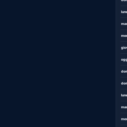
lun
mar
mer
gio
ogg
dom
dom
lun
mar
mer