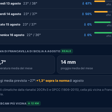
vedì 13 agosto
23° / 38°
💧 67%
affid
erdì 14 agosto
23° / 37°
💧 50%
affid
ato 15 agosto
23° / 37°
💧 0%
affid
enica 16 agosto
22° / 36°
💧 0%
affid
IMA DI FRANCAVILLA DI SICILIA A AGOSTO
REALE
,7°
14 mm
eratura media del mese
pioggia media del mese
gi media prevista ~27°:
+1,3° sopra la norma
di agosto
i climatiche dalla rianalisi 20CRv3 e GPCC (1806–2015), cella più vicina a Franc
lia.
BCAM PIÙ VICINA
A 12 KM