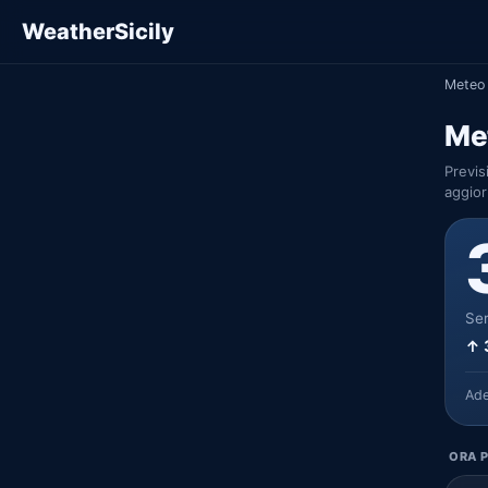
WeatherSicily
Meteo 
Met
Previs
aggior
Ser
↑ 
Ad
ORA P