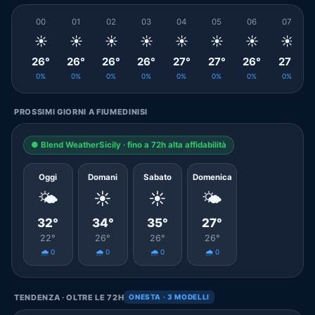
00
01
02
03
04
05
06
07
☀️
☀️
☀️
☀️
☀️
☀️
☀️
☀️
26°
26°
26°
26°
27°
27°
26°
27°
0%
0%
0%
0%
0%
0%
0%
0%
PROSSIMI GIORNI A FIUMEDINISI
● Blend WeatherSicily · fino a 72h alta affidabilità
Oggi
Domani
Sabato
Domenica
🌤️
☀️
☀️
🌤️
32°
34°
35°
27°
22°
26°
26°
26°
🌧️ 0
🌧️ 0
🌧️ 0
🌧️ 0
TENDENZA · OLTRE LE 72H
ONESTA · 3 MODELLI