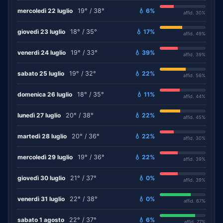
mercoledì 22 luglio
19° / 38°
💧 6%
affid. 30%
giovedì 23 luglio
18° / 35°
💧 17%
affid. 49%
venerdì 24 luglio
19° / 33°
💧 39%
affid. 39%
sabato 25 luglio
19° / 32°
💧 22%
affid. 56%
domenica 26 luglio
18° / 35°
💧 11%
affid. 44%
lunedì 27 luglio
20° / 38°
💧 22%
affid. 45%
martedì 28 luglio
20° / 36°
💧 22%
affid. 30%
mercoledì 29 luglio
19° / 36°
💧 22%
affid. 39%
giovedì 30 luglio
21° / 37°
💧 0%
affid. 39%
venerdì 31 luglio
22° / 38°
💧 0%
affid. 67%
sabato 1 agosto
22° / 37°
💧 6%
affid. 77%