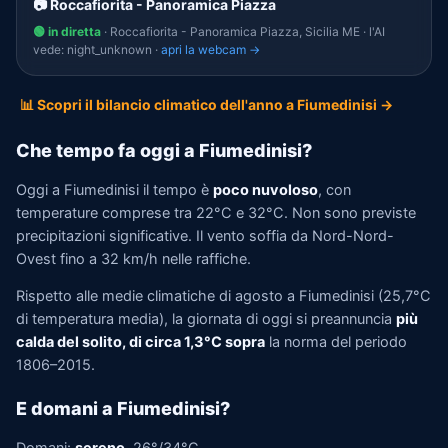
📷 Roccafiorita - Panoramica Piazza
🟢 in diretta
· Roccafiorita - Panoramica Piazza, Sicilia ME · l'AI
vede: night_unknown ·
apri la webcam →
📊 Scopri il bilancio climatico dell'anno a Fiumedinisi →
Che tempo fa oggi a Fiumedinisi?
Oggi a Fiumedinisi il tempo è
poco nuvoloso
, con
temperature comprese tra 22°C e 32°C. Non sono previste
precipitazioni significative. Il vento soffia da Nord-Nord-
Ovest fino a 32 km/h nelle raffiche.
Rispetto alle medie climatiche di agosto a Fiumedinisi (25,7°C
di temperatura media), la giornata di oggi si preannuncia
più
calda del solito, di circa 1,3°C sopra
la norma del periodo
1806–2015.
E domani a Fiumedinisi?
Domani:
sereno
, 26°/34°C.