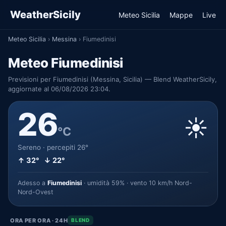
WeatherSicily
Meteo Sicilia
Mappe
Live
Meteo Sicilia
›
Messina
›
Fiumedinisi
Meteo Fiumedinisi
Previsioni per Fiumedinisi (Messina, Sicilia) — Blend WeatherSicily,
aggiornate al 06/08/2026 23:04.
26
☀️
°C
Sereno · percepiti 26°
↑ 32° ↓ 22°
Adesso a
Fiumedinisi
· umidità 59% · vento 10 km/h Nord-
Nord-Ovest
ORA PER ORA · 24H
BLEND