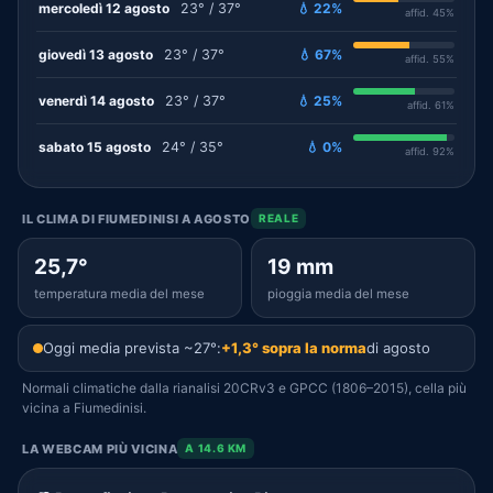
mercoledì 12 agosto
23° / 37°
💧 22%
affid. 45%
giovedì 13 agosto
23° / 37°
💧 67%
affid. 55%
venerdì 14 agosto
23° / 37°
💧 25%
affid. 61%
sabato 15 agosto
24° / 35°
💧 0%
affid. 92%
IL CLIMA DI FIUMEDINISI A AGOSTO
REALE
25,7°
19 mm
temperatura media del mese
pioggia media del mese
Oggi media prevista ~27°:
+1,3° sopra la norma
di agosto
Normali climatiche dalla rianalisi 20CRv3 e GPCC (1806–2015), cella più
vicina a Fiumedinisi.
LA WEBCAM PIÙ VICINA
A 14.6 KM