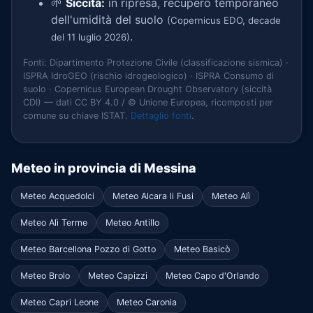
🌱
Siccità:
in ripresa, recupero temporaneo
dell'umidità del suolo
(Copernicus EDO, decade
.
del 11 luglio 2026)
Fonti: Dipartimento Protezione Civile (classificazione sismica) ·
ISPRA IdroGEO (rischio idrogeologico) · ISPRA Consumo di
suolo · Copernicus European Drought Observatory (siccità
CDI) — dati CC BY 4.0 / © Unione Europea, ricomposti per
comune su chiave ISTAT.
Dettaglio fonti
.
Meteo in provincia di Messina
Meteo Acquedolci
Meteo Alcara li Fusi
Meteo Alì
Meteo Alì Terme
Meteo Antillo
Meteo Barcellona Pozzo di Gotto
Meteo Basicò
Meteo Brolo
Meteo Capizzi
Meteo Capo d'Orlando
Meteo Capri Leone
Meteo Caronia