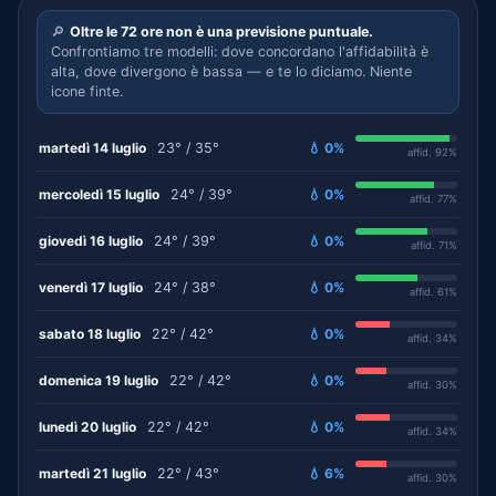
🔎
Oltre le 72 ore non è una previsione puntuale.
Confrontiamo tre modelli: dove concordano l'affidabilità è
alta, dove divergono è bassa — e te lo diciamo. Niente
icone finte.
martedì 14 luglio
23° / 35°
💧 0%
affid. 92%
mercoledì 15 luglio
24° / 39°
💧 0%
affid. 77%
giovedì 16 luglio
24° / 39°
💧 0%
affid. 71%
venerdì 17 luglio
24° / 38°
💧 0%
affid. 61%
sabato 18 luglio
22° / 42°
💧 0%
affid. 34%
domenica 19 luglio
22° / 42°
💧 0%
affid. 30%
lunedì 20 luglio
22° / 42°
💧 0%
affid. 34%
martedì 21 luglio
22° / 43°
💧 6%
affid. 30%