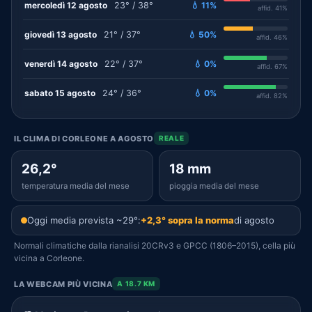
mercoledì 12 agosto
23° / 38°
💧 11%
affid. 41%
giovedì 13 agosto
21° / 37°
💧 50%
affid. 46%
venerdì 14 agosto
22° / 37°
💧 0%
affid. 67%
sabato 15 agosto
24° / 36°
💧 0%
affid. 82%
IL CLIMA DI CORLEONE A AGOSTO
REALE
26,2°
18 mm
temperatura media del mese
pioggia media del mese
Oggi media prevista ~29°:
+2,3° sopra la norma
di agosto
Normali climatiche dalla rianalisi 20CRv3 e GPCC (1806–2015), cella più
vicina a Corleone.
LA WEBCAM PIÙ VICINA
A 18.7 KM