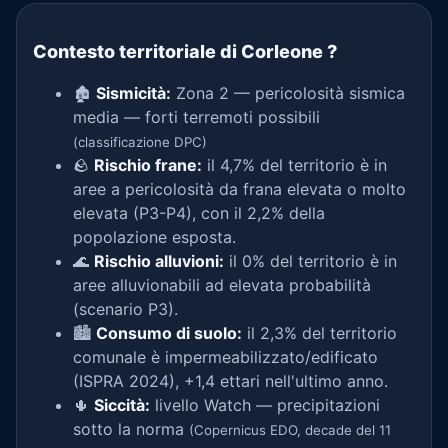
Contesto territoriale di Corleone
?
🏚️
Sismicità:
Zona 2 — pericolosità sismica
media — forti terremoti possibili
(classificazione DPC)
🪨
Rischio frane:
il 4,7% del territorio è in
aree a pericolosità da frana elevata o molto
elevata (P3-P4), con il 2,2% della
popolazione esposta.
🌊
Rischio alluvioni:
il 0% del territorio è in
aree alluvionabili ad elevata probabilità
(scenario P3).
🏙️
Consumo di suolo:
il 2,3% del territorio
comunale è impermeabilizzato/edificato
(ISPRA 2024), +1,4 ettari nell'ultimo anno.
🌵
Siccità:
livello Watch — precipitazioni
sotto la norma
(Copernicus EDO, decade del 11