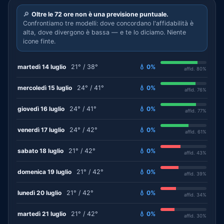
🔎
Oltre le 72 ore non è una previsione puntuale.
Confrontiamo tre modelli: dove concordano l'affidabilità è
alta, dove divergono è bassa — e te lo diciamo. Niente
icone finte.
martedì 14 luglio
21° / 38°
💧 0%
affid. 80%
mercoledì 15 luglio
24° / 41°
💧 0%
affid. 76%
giovedì 16 luglio
24° / 41°
💧 0%
affid. 77%
venerdì 17 luglio
24° / 42°
💧 0%
affid. 61%
sabato 18 luglio
21° / 42°
💧 0%
affid. 43%
domenica 19 luglio
21° / 42°
💧 0%
affid. 39%
lunedì 20 luglio
21° / 42°
💧 0%
affid. 34%
martedì 21 luglio
21° / 42°
💧 0%
affid. 30%