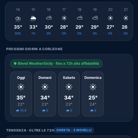
14
15
16
17
18
19
20
21
⛈️
🌦️
⛅
☀️
⛅
⛅
☀️
☀️
35°
33°
30°
28°
29°
29°
27°
26°
50%
1%
0%
0%
0%
0%
0%
0%
PROSSIMI GIORNI A CORLEONE
● Blend WeatherSicily · fino a 72h alta affidabilità
Oggi
Domani
Sabato
Domenica
☀️
☀️
☀️
☀️
35°
34°
34°
25°
22°
23°
23°
24°
🌧️ 10.4
🌧️ 0
🌧️ 0
🌧️ 0
TENDENZA · OLTRE LE 72H
ONESTA · 3 MODELLI