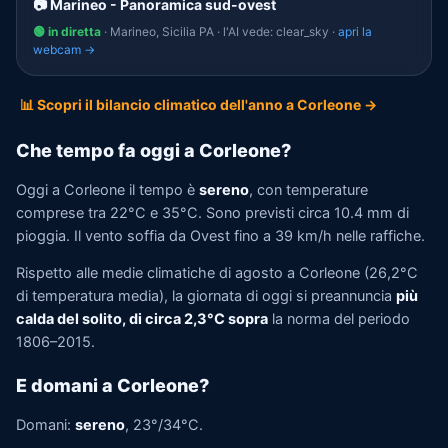
📷 Marineo - Panoramica sud-ovest
🟢 in diretta
· Marineo, Sicilia PA · l'AI vede: clear_sky ·
apri la
webcam →
📊 Scopri il bilancio climatico dell'anno a Corleone →
Che tempo fa oggi a Corleone?
Oggi a Corleone il tempo è
sereno
, con temperature
comprese tra 22°C e 35°C. Sono previsti circa 10.4 mm di
pioggia. Il vento soffia da Ovest fino a 39 km/h nelle raffiche.
Rispetto alle medie climatiche di agosto a Corleone (26,2°C
di temperatura media), la giornata di oggi si preannuncia
più
calda del solito, di circa 2,3°C sopra
la norma del periodo
1806–2015.
E domani a Corleone?
Domani:
sereno
, 23°/34°C.