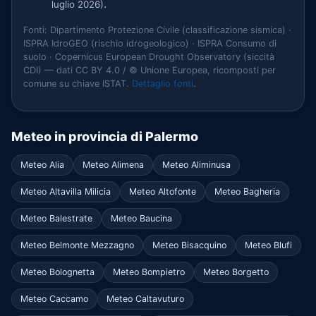
.
luglio 2026)
Fonti: Dipartimento Protezione Civile (classificazione sismica) ·
ISPRA IdroGEO (rischio idrogeologico) · ISPRA Consumo di
suolo · Copernicus European Drought Observatory (siccità
CDI) — dati CC BY 4.0 / © Unione Europea, ricomposti per
comune su chiave ISTAT.
Dettaglio fonti
.
Meteo in provincia di Palermo
Meteo Alia
Meteo Alimena
Meteo Aliminusa
Meteo Altavilla Milicia
Meteo Altofonte
Meteo Bagheria
Meteo Balestrate
Meteo Baucina
Meteo Belmonte Mezzagno
Meteo Bisacquino
Meteo Blufi
Meteo Bolognetta
Meteo Bompietro
Meteo Borgetto
Meteo Caccamo
Meteo Caltavuturo