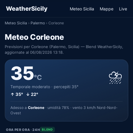
WeatherSicily
Meteo Sicilia
Mappe
Live
Meteo Sicilia
›
Palermo
›
Corleone
Meteo Corleone
Previsioni per Corleone (Palermo, Sicilia) — Blend WeatherSicily,
aggiornate al 06/08/2026 13:18.
35
⛈️
°C
Temporale moderato · percepiti 35°
↑ 35° ↓ 22°
Adesso a
Corleone
· umidità 78% · vento 3 km/h Nord-Nord-
Ovest
ORA PER ORA · 24H
BLEND