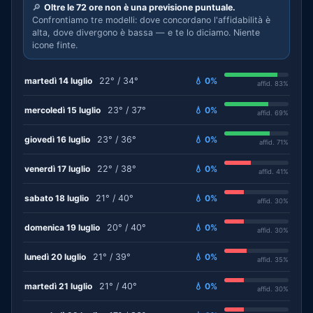
🔎
Oltre le 72 ore non è una previsione puntuale.
Confrontiamo tre modelli: dove concordano l'affidabilità è
alta, dove divergono è bassa — e te lo diciamo. Niente
icone finte.
martedì 14 luglio
22° / 34°
💧 0%
affid. 83%
mercoledì 15 luglio
23° / 37°
💧 0%
affid. 69%
giovedì 16 luglio
23° / 36°
💧 0%
affid. 71%
venerdì 17 luglio
22° / 38°
💧 0%
affid. 41%
sabato 18 luglio
21° / 40°
💧 0%
affid. 30%
domenica 19 luglio
20° / 40°
💧 0%
affid. 30%
lunedì 20 luglio
21° / 39°
💧 0%
affid. 35%
martedì 21 luglio
21° / 40°
💧 0%
affid. 30%