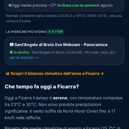
Oggi media prevista ~27°:
in linea con la norma
di agosto
Normali climatiche dalla rianalisi 20CRv3 e GPCC (1806–2015), cella più
vicina a Ficarra.
LA WEBCAM PIÙ VICINA
A 4.7 KM
📷 Sant'Angelo di Brolo live Webcam - Panoramica
🟢 in diretta
· Sant'Angelo Di Brolo, Sicilia ME · l'AI vede: clear_sky ·
apri la webcam →
📊 Scopri il bilancio climatico dell'anno a Ficarra →
Che tempo fa oggi a Ficarra?
Oggi a Ficarra il tempo è
sereno
, con temperature comprese
tra 23°C e 30°C. Non sono previste precipitazioni
significative. Il vento soffia da Nord-Nord-Ovest fino a 17
km/h nelle raffiche.
Rispetto alle medie climatiche di agosto a Ficarra (25,7°C di