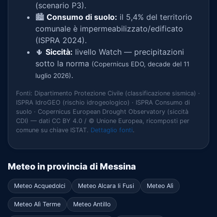
(scenario P3).
🏙️
Consumo di suolo:
il 5,4% del territorio
comunale è impermeabilizzato/edificato
(ISPRA 2024).
🌵
Siccità:
livello Watch — precipitazioni
sotto la norma
(Copernicus EDO, decade del 11
.
luglio 2026)
Fonti: Dipartimento Protezione Civile (classificazione sismica) ·
ISPRA IdroGEO (rischio idrogeologico) · ISPRA Consumo di
suolo · Copernicus European Drought Observatory (siccità
CDI) — dati CC BY 4.0 / © Unione Europea, ricomposti per
comune su chiave ISTAT.
Dettaglio fonti
.
Meteo in provincia di Messina
Meteo Acquedolci
Meteo Alcara li Fusi
Meteo Alì
Meteo Alì Terme
Meteo Antillo