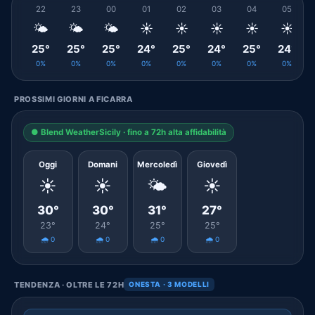
22
23
00
01
02
03
04
05
🌤️
🌤️
🌤️
☀️
☀️
☀️
☀️
☀️
25°
25°
25°
24°
25°
24°
25°
24°
0%
0%
0%
0%
0%
0%
0%
0%
PROSSIMI GIORNI A FICARRA
● Blend WeatherSicily · fino a 72h alta affidabilità
Oggi
Domani
Mercoledì
Giovedì
☀️
☀️
🌤️
☀️
30°
30°
31°
27°
23°
24°
25°
25°
🌧️ 0
🌧️ 0
🌧️ 0
🌧️ 0
TENDENZA · OLTRE LE 72H
ONESTA · 3 MODELLI