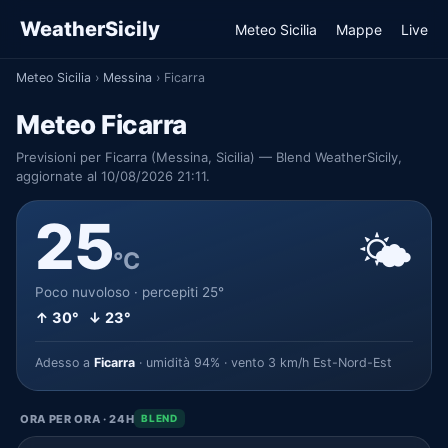
WeatherSicily
Meteo Sicilia
Mappe
Live
Meteo Sicilia
›
Messina
›
Ficarra
Meteo Ficarra
Previsioni per Ficarra (Messina, Sicilia) — Blend WeatherSicily,
aggiornate al 10/08/2026 21:11.
25
🌤️
°C
Poco nuvoloso · percepiti 25°
↑ 30° ↓ 23°
Adesso a
Ficarra
· umidità 94% · vento 3 km/h Est-Nord-Est
ORA PER ORA · 24H
BLEND