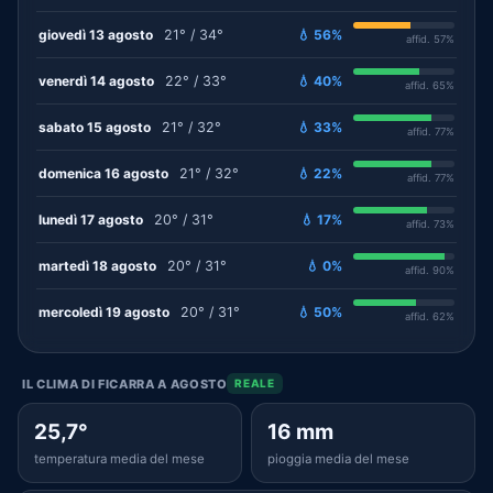
giovedì 13 agosto
21° / 34°
💧 56%
affid. 57%
venerdì 14 agosto
22° / 33°
💧 40%
affid. 65%
sabato 15 agosto
21° / 32°
💧 33%
affid. 77%
domenica 16 agosto
21° / 32°
💧 22%
affid. 77%
lunedì 17 agosto
20° / 31°
💧 17%
affid. 73%
martedì 18 agosto
20° / 31°
💧 0%
affid. 90%
mercoledì 19 agosto
20° / 31°
💧 50%
affid. 62%
IL CLIMA DI FICARRA A AGOSTO
REALE
25,7°
16 mm
temperatura media del mese
pioggia media del mese