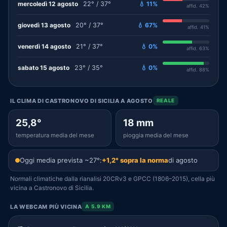
mercoledì 12 agosto
22° / 37°
💧 11%
affid. 42%
giovedì 13 agosto
20° / 37°
💧 67%
affid. 41%
venerdì 14 agosto
21° / 37°
💧 0%
affid. 63%
sabato 15 agosto
23° / 35°
💧 0%
affid. 88%
IL CLIMA DI CASTRONOVO DI SICILIA A AGOSTO
REALE
25,8°
18 mm
temperatura media del mese
pioggia media del mese
Oggi media prevista ~27°:
+1,2° sopra la norma
di agosto
Normali climatiche dalla rianalisi 20CRv3 e GPCC (1806–2015), cella più
vicina a Castronovo di Sicilia.
LA WEBCAM PIÙ VICINA
A 5.9 KM