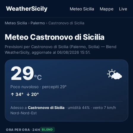
WeatherSicily
Meteo Sicilia
Mappe
Live
Meteo Sicilia
›
Palermo
›
Castronovo di Sicilia
Meteo Castronovo di Sicilia
Previsioni per Castronovo di Sicilia (Palermo, Sicilia) — Blend
WeatherSicily, aggiornate al 06/08/2026 15:51.
29
🌤️
°C
Poco nuvoloso · percepiti 29°
↑ 34° ↓ 20°
Adesso a
Castronovo di Sicilia
· umidità 44% · vento 7 km/h
Nord-Nord-Est
ORA PER ORA · 24H
BLEND