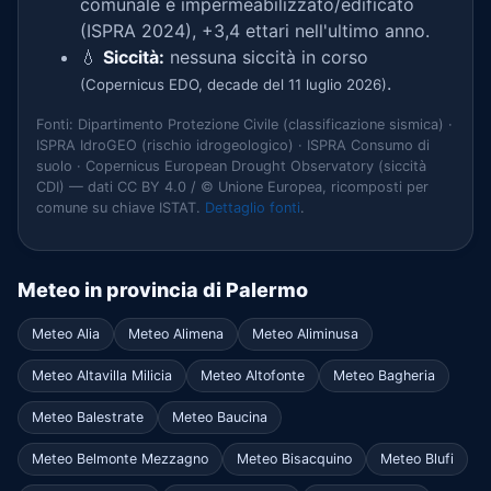
comunale è impermeabilizzato/edificato
(ISPRA 2024), +3,4 ettari nell'ultimo anno.
💧
Siccità:
nessuna siccità in corso
.
(Copernicus EDO, decade del 11 luglio 2026)
Fonti: Dipartimento Protezione Civile (classificazione sismica) ·
ISPRA IdroGEO (rischio idrogeologico) · ISPRA Consumo di
suolo · Copernicus European Drought Observatory (siccità
CDI) — dati CC BY 4.0 / © Unione Europea, ricomposti per
comune su chiave ISTAT.
Dettaglio fonti
.
Meteo in provincia di Palermo
Meteo Alia
Meteo Alimena
Meteo Aliminusa
Meteo Altavilla Milicia
Meteo Altofonte
Meteo Bagheria
Meteo Balestrate
Meteo Baucina
Meteo Belmonte Mezzagno
Meteo Bisacquino
Meteo Blufi