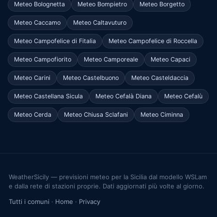
Meteo Bolognetta
Meteo Bompietro
Meteo Borgetto
Meteo Caccamo
Meteo Caltavuturo
Meteo Campofelice di Fitalia
Meteo Campofelice di Roccella
Meteo Campofiorito
Meteo Camporeale
Meteo Capaci
Meteo Carini
Meteo Castelbuono
Meteo Casteldaccia
Meteo Castellana Sicula
Meteo Cefalà Diana
Meteo Cefalù
Meteo Cerda
Meteo Chiusa Sclafani
Meteo Ciminna
WeatherSicily — previsioni meteo per la Sicilia dal modello WSLam
e dalla rete di stazioni proprie. Dati aggiornati più volte al giorno.
Tutti i comuni
·
Home
·
Privacy