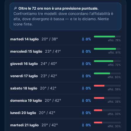
🔎
Oltre le 72 ore non è una previsione puntuale.
Confrontiamo tre modelli: dove concordano l'affidabilità è
alta, dove divergono è bassa — e te lo diciamo. Niente
icone finte.
martedì 14 luglio
20° / 38°
💧 0%
affid. 78%
mercoledì 15 luglio
23° / 41°
💧 0%
affid. 81%
giovedì 16 luglio
24° / 40°
💧 0%
affid. 72%
venerdì 17 luglio
23° / 42°
💧 0%
affid. 60%
sabato 18 luglio
20° / 42°
💧 0%
affid. 39%
domenica 19 luglio
20° / 42°
💧 0%
affid. 38%
lunedì 20 luglio
20° / 42°
💧 0%
affid. 30%
martedì 21 luglio
20° / 42°
💧 0%
affid. 30%