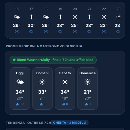
16
17
18
19
20
21
22
23
🌤️
☀️
🌤️
☀️
☀️
☀️
☀️
⛅
29°
30°
29°
28°
25°
23°
23°
23°
0%
0%
0%
0%
0%
0%
0%
0%
PROSSIMI GIORNI A CASTRONOVO DI SICILIA
● Blend WeatherSicily · fino a 72h alta affidabilità
Oggi
Domani
Sabato
Domenica
🌤️
☀️
☀️
☀️
34°
33°
34°
21°
20°
21°
18°
20°
🌧️ 0.3
🌧️ 0
🌧️ 0
🌧️ 0
TENDENZA · OLTRE LE 72H
ONESTA · 3 MODELLI