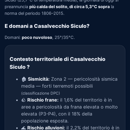
Siculo (25,7°C di temperatura media), la giornata di oggi si
preannuncia
più calda del solito, di circa 5,3°C sopra
la
norma del periodo 1806–2015.
E domani a Casalvecchio Siculo?
Domani:
poco nuvoloso
, 25°/35°C.
Contesto territoriale di Casalvecchio
Siculo
?
🏚️
Sismicità:
Zona 2 — pericolosità sismica
media — forti terremoti possibili
(classificazione DPC)
🪨
Rischio frane:
il 1,6% del territorio è in
aree a pericolosità da frana elevata o molto
elevata (P3-P4), con il 18% della
popolazione esposta.
🌊
Rischio alluvioni:
il 2,2% del territorio è in