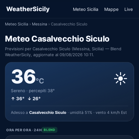
WeatherSicily
Meteo Sicilia
Mappe
Live
Meteo Sicilia
›
Messina
›
Casalvecchio Siculo
Meteo Casalvecchio Siculo
Previsioni per Casalvecchio Siculo (Messina, Sicilia) — Blend
WeatherSicily, aggiornate al 09/08/2026 10:11.
36
☀️
°C
Sereno · percepiti 38°
↑ 36° ↓ 26°
Adesso a
Casalvecchio Siculo
· umidità 51% · vento 4 km/h Est
ORA PER ORA · 24H
BLEND