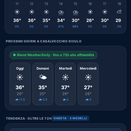
11
12
13
14
15
16
17
18
☀️
☀️
☀️
⛈️
⛈️
☀️
☀️
⛅
36°
36°
35°
34°
30°
26°
30°
29°
0%
0%
0%
47%
68%
0%
0%
0%
PROSSIMI GIORNI A CASALVECCHIO SICULO
● Blend WeatherSicily · fino a 72h alta affidabilità
Oggi
Domani
Martedì
Mercoledì
☀️
🌤️
☀️
☀️
36°
35°
37°
27°
26°
25°
26°
26°
🌧️ 11.5
🌧️ 0.3
🌧️ 0
🌧️ 0
TENDENZA · OLTRE LE 72H
ONESTA · 3 MODELLI