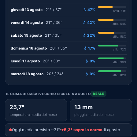
giovedì 13 agosto
21° / 37°
💧 47%
affid. 51%
venerdì 14 agosto
21° / 36°
💧 42%
affid. 54%
sabato 15 agosto
21° / 35°
💧 22%
affid. 58%
domenica 16 agosto
20° / 35°
💧 17%
affid. 72%
lunedì 17 agosto
20° / 33°
💧 0%
affid. 90%
martedì 18 agosto
20° / 34°
💧 0%
affid. 82%
IL CLIMA DI CASALVECCHIO SICULO A AGOSTO
REALE
25,7°
13 mm
temperatura media del mese
pioggia media del mese
Oggi media prevista ~31°:
+5,3° sopra la norma
di agosto