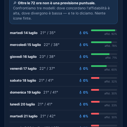
🔎
Oltre le 72 ore non è una previsione puntuale.
Confrontiamo tre modelli: dove concordano l'affidabilità è
alta, dove divergono è bassa — e te lo diciamo. Niente
icone finte.
martedì 14 luglio
21° / 35°
💧 0%
affid. 92%
mercoledì 15 luglio
22° / 38°
💧 0%
affid. 78%
giovedì 16 luglio
23° / 38°
💧 0%
affid. 71%
venerdì 17 luglio
22° / 37°
💧 0%
affid. 60%
sabato 18 luglio
21° / 41°
💧 0%
affid. 32%
domenica 19 luglio
21° / 41°
💧 0%
affid. 30%
lunedì 20 luglio
21° / 41°
💧 0%
affid. 33%
martedì 21 luglio
21° / 42°
💧 6%
affid. 30%