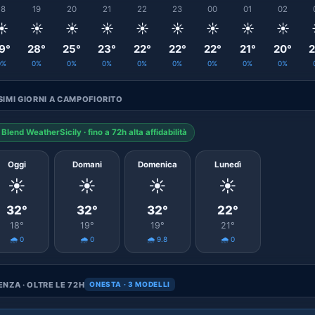
18
19
20
21
22
23
00
01
02
☀️
☀️
☀️
☀️
☀️
☀️
☀️
☀️
☀️
9°
28°
25°
23°
22°
22°
22°
21°
20°
2
0%
0%
0%
0%
0%
0%
0%
0%
0%
IMI GIORNI A CAMPOFIORITO
Blend WeatherSicily · fino a 72h alta affidabilità
Oggi
Domani
Domenica
Lunedì
☀️
☀️
☀️
☀️
32°
32°
32°
22°
18°
19°
19°
21°
🌧️ 0
🌧️ 0
🌧️ 9.8
🌧️ 0
NZA · OLTRE LE 72H
ONESTA · 3 MODELLI