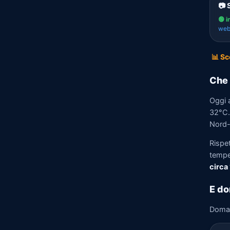
📷 
🟢 i
we
📊 Sc
Che 
Oggi 
32°C. 
Nord-E
Rispe
tempe
circa
E do
Doma