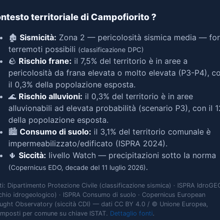
ntesto territoriale di Campofiorito
?
🏚️
Sismicità:
Zona 2 — pericolosità sismica media — for
terremoti possibili
(classificazione DPC)
🪨
Rischio frane:
il 7,5% del territorio è in aree a
pericolosità da frana elevata o molto elevata (P3-P4), c
il 0,3% della popolazione esposta.
🌊
Rischio alluvioni:
il 0,3% del territorio è in aree
alluvionabili ad elevata probabilità (scenario P3), con il 
della popolazione esposta.
🏙️
Consumo di suolo:
il 3,1% del territorio comunale è
impermeabilizzato/edificato (ISPRA 2024).
🌵
Siccità:
livello Watch — precipitazioni sotto la norma
.
(Copernicus EDO, decade del 11 luglio 2026)
ti: Dipartimento Protezione Civile (classificazione sismica) · ISPRA IdroGE
schio idrogeologico) · ISPRA Consumo di suolo · Copernicus European
ught Observatory (siccità CDI) — dati CC BY 4.0 / © Unione Europea,
omposti per comune su chiave ISTAT.
Dettaglio fonti
.