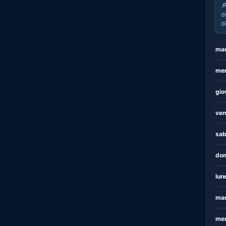

d
d
mar
mer
gio
ven
sab
dom
lun
mar
mer