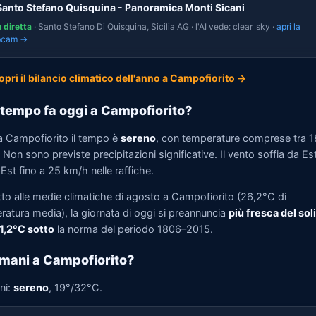
Santo Stefano Quisquina - Panoramica Monti Sicani
n diretta
· Santo Stefano Di Quisquina, Sicilia AG · l'AI vede: clear_sky ·
apri la
bcam →
opri il bilancio climatico dell'anno a Campofiorito →
tempo fa oggi a Campofiorito?
a Campofiorito il tempo è
sereno
, con temperature comprese tra 
Non sono previste precipitazioni significative. Il vento soffia da Es
st fino a 25 km/h nelle raffiche.
tto alle medie climatiche di agosto a Campofiorito (26,2°C di
ratura media), la giornata di oggi si preannuncia
più fresca del soli
 1,2°C sotto
la norma del periodo 1806–2015.
mani a Campofiorito?
ni:
sereno
, 19°/32°C.