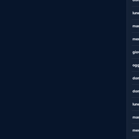
lun
mar
mer
gio
ogg
dom
dom
lun
mar
mer