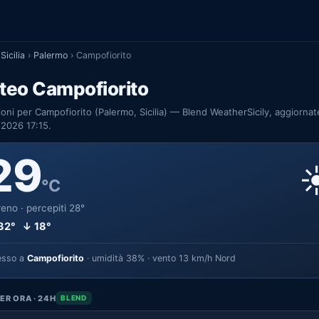
Sicilia
›
Palermo
›
Campofiorito
teo Campofiorito
ioni per Campofiorito (Palermo, Sicilia) — Blend WeatherSicily, aggiornat
2026 17:15.
29
☀
°C
eno · percepiti 28°
32° ↓ 18°
esso a
Campofiorito
· umidità 38% · vento 13 km/h Nord
ER ORA · 24H
BLEND