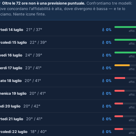

Oltre le 72 ore non è una previsione puntuale.
Confrontiamo tre modelli:
ove concordano l'affidabilità è alta, dove divergono è bassa — e te lo
iciamo. Niente icone finte.
tedì 14 luglio
21° / 37°
💧 0%
affid
coledì 15 luglio
22° / 39°
💧 0%
affid
vedì 16 luglio
24° / 39°
💧 0%
affid
erdì 17 luglio
23° / 41°
💧 0%
affid
ato 18 luglio
20° / 41°
💧 0%
affid
enica 19 luglio
20° / 41°
💧 0%
affid
edì 20 luglio
20° / 42°
💧 0%
affid
tedì 21 luglio
20° / 41°
💧 0%
affid
coledì 22 luglio
18° / 40°
💧 0%
affid