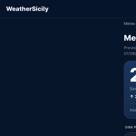
WeatherSicily
Meteo 
Me
Previs
07/08/
Ser
↑ 
Ad
ORA P