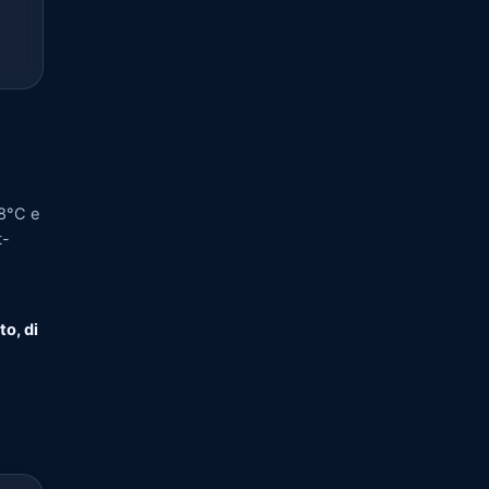
18°C e
t-
to, di