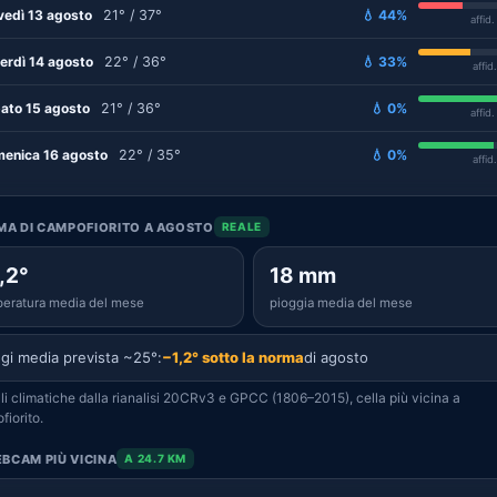
vedì 13 agosto
21° / 37°
💧 44%
affid
erdì 14 agosto
22° / 36°
💧 33%
affid
ato 15 agosto
21° / 36°
💧 0%
affid
enica 16 agosto
22° / 35°
💧 0%
affid
IMA DI CAMPOFIORITO A AGOSTO
REALE
,2°
18 mm
eratura media del mese
pioggia media del mese
gi media prevista ~25°:
−1,2° sotto la norma
di agosto
i climatiche dalla rianalisi 20CRv3 e GPCC (1806–2015), cella più vicina a
iorito.
BCAM PIÙ VICINA
A 24.7 KM