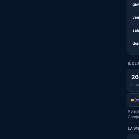
gio
ven
sab
dom
IL CL
26
temp
Og
Normal
Campof
LA WE