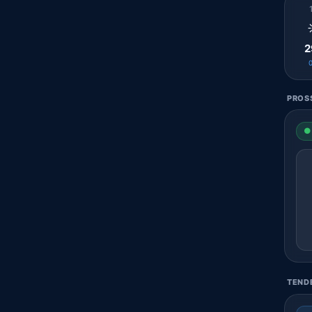
2
PROSS
● 
TENDE