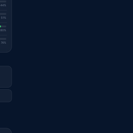
. 44%
. 51%
. 80%
. 74%