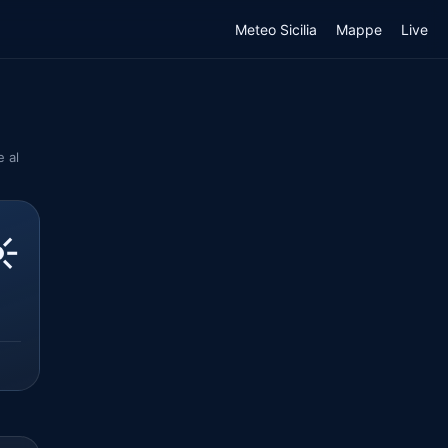
Meteo Sicilia
Mappe
Live
e al
️