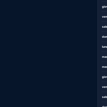
gio
ven
sab
dom
lun
mar
mer
gio
ven
sab
dom