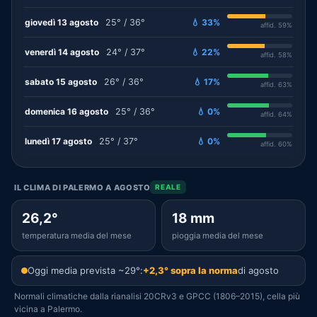
giovedì 13 agosto
25° / 36°
💧 33%
affid. 59%
venerdì 14 agosto
24° / 37°
💧 22%
affid. 58%
sabato 15 agosto
26° / 36°
💧 17%
affid. 63%
domenica 16 agosto
25° / 36°
💧 0%
affid. 64%
lunedì 17 agosto
25° / 37°
💧 0%
affid. 60%
IL CLIMA DI PALERMO A AGOSTO
REALE
26,2°
18 mm
temperatura media del mese
pioggia media del mese
Oggi media prevista ~29°:
+2,3° sopra la norma
di agosto
Normali climatiche dalla rianalisi 20CRv3 e GPCC (1806–2015), cella più
vicina a Palermo.