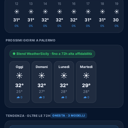
12
13
14
15
16
17
18
19
☀️
☀️
☀️
☀️
☀️
☀️
☀️
☀️
31°
31°
32°
32°
32°
31°
31°
30°
0%
0%
0%
0%
0%
0%
0%
0%
PROSSIMI GIORNI A PALERMO
● Blend WeatherSicily · fino a 72h alta affidabilità
Oggi
Domani
Lunedì
Martedì
☀️
☀️
☀️
☀️
32°
32°
32°
29°
25°
27°
28°
28°
🌧️ 0
🌧️ 0
🌧️ 0
🌧️ 0
TENDENZA · OLTRE LE 72H
ONESTA · 3 MODELLI