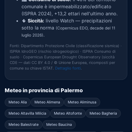
comunale è impermeabilizzato/edificato
(ISPRA 2024), +13,2 ettari nell'ultimo anno.
🌵
Siccità:
livello Watch — precipitazioni
sotto la norma
(Copernicus EDO, decade del 11
.
luglio 2026)
Fonti: Dipartimento Protezione Civile (classificazione sismica) ·
ISPRA IdroGEO (rischio idrogeologico) · ISPRA Consumo di
suolo · Copernicus European Drought Observatory (siccità
CDI) — dati CC BY 4.0 / © Unione Europea, ricomposti per
comune su chiave ISTAT.
Dettaglio fonti
.
Meteo in provincia di Palermo
Meteo Alia
Meteo Alimena
Meteo Aliminusa
Meteo Altavilla Milicia
Meteo Altofonte
Meteo Bagheria
Meteo Balestrate
Meteo Baucina