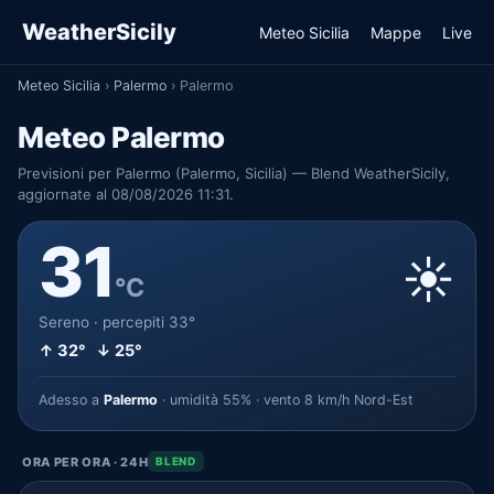
WeatherSicily
Meteo Sicilia
Mappe
Live
Meteo Sicilia
›
Palermo
›
Palermo
Meteo Palermo
Previsioni per Palermo (Palermo, Sicilia) — Blend WeatherSicily,
aggiornate al 08/08/2026 11:31.
31
☀️
°C
Sereno · percepiti 33°
↑ 32° ↓ 25°
Adesso a
Palermo
· umidità 55% · vento 8 km/h Nord-Est
ORA PER ORA · 24H
BLEND