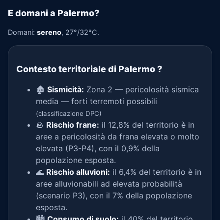
E domani a Palermo?
Domani:
sereno
, 27°/32°C.
Contesto territoriale di Palermo
?
🏚️
Sismicità:
Zona 2 — pericolosità sismica
media — forti terremoti possibili
(classificazione DPC)
🪨
Rischio frane:
il 12,8% del territorio è in
aree a pericolosità da frana elevata o molto
elevata (P3-P4), con il 0,9% della
popolazione esposta.
🌊
Rischio alluvioni:
il 6,4% del territorio è in
aree alluvionabili ad elevata probabilità
(scenario P3), con il 7% della popolazione
esposta.
🏙️
Consumo di suolo:
il 40% del territorio