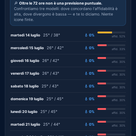
🔎
Oltre le 72 ore non è una previsione puntuale.
Confrontiamo tre modelli: dove concordano l'affidabilità è
alta, dove divergono è bassa — e te lo diciamo. Niente
icone finte.
martedì 14 luglio
25° / 38°
💧 0%
affid. 52%
mercoledì 15 luglio
26° / 42°
💧 0%
affid. 33%
giovedì 16 luglio
26° / 42°
💧 0%
affid. 30%
venerdì 17 luglio
26° / 43°
💧 0%
affid. 30%
sabato 18 luglio
25° / 43°
💧 0%
affid. 30%
domenica 19 luglio
25° / 45°
💧 0%
affid. 30%
lunedì 20 luglio
25° / 45°
💧 0%
affid. 30%
martedì 21 luglio
25° / 44°
💧 0%
affid. 30%