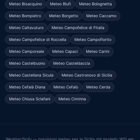
Meteo Bisacquino
Meteo Blufi
Meteo Bolognetta
Meteo Bompietro
Meteo Borgetto
Meteo Caccamo
Meteo Caltavuturo
Meteo Campofelice di Fitalia
Meteo Campofelice di Roccella
Meteo Campofiorito
Meteo Camporeale
Meteo Capaci
Meteo Carini
Meteo Castelbuono
Meteo Casteldaccia
Meteo Castellana Sicula
Meteo Castronovo di Sicilia
Meteo Cefalà Diana
Meteo Cefalù
Meteo Cerda
Meteo Chiusa Sclafani
Meteo Ciminna
WeatherSicily — previsioni meteo per la Sicilia dal modello WSLam