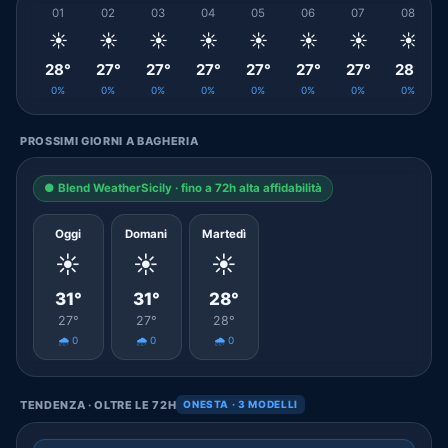
01
02
03
04
05
06
07
08
☀️
☀️
☀️
☀️
☀️
☀️
☀️
☀️
28°
27°
27°
27°
27°
27°
27°
28°
0%
0%
0%
0%
0%
0%
0%
0%
PROSSIMI GIORNI A BAGHERIA
● Blend WeatherSicily · fino a 72h alta affidabilità
Oggi
Domani
Martedì
☀️
☀️
☀️
31°
31°
28°
27°
27°
28°
🌧️ 0
🌧️ 0
🌧️ 0
TENDENZA · OLTRE LE 72H
ONESTA · 3 MODELLI