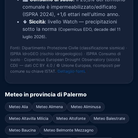
comunale è impermeabilizzato/edificato
(ISPRA 2024), +1,6 ettari nell'ultimo anno.
🌵
Siccità:
livello Watch — precipitazioni
sotto la norma
(Copernicus EDO, decade del 11
.
luglio 2026)
Fonti: Dipartimento Protezione Civile (classificazione sismica) ·
ISPRA IdroGEO (rischio idrogeologico) · ISPRA Consumo di
suolo · Copernicus European Drought Observatory (siccità
CDI) — dati CC BY 4.0 / © Unione Europea, ricomposti per
comune su chiave ISTAT.
Dettaglio fonti
.
Meteo in provincia di Palermo
Meteo Alia
Meteo Alimena
Meteo Aliminusa
Meteo Altavilla Milicia
Meteo Altofonte
Meteo Balestrate
Meteo Baucina
Meteo Belmonte Mezzagno