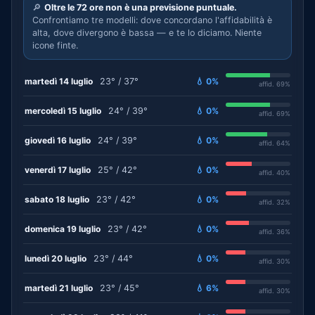
🔎
Oltre le 72 ore non è una previsione puntuale.
Confrontiamo tre modelli: dove concordano l'affidabilità è
alta, dove divergono è bassa — e te lo diciamo. Niente
icone finte.
martedì 14 luglio
23° / 37°
💧 0%
affid. 69%
mercoledì 15 luglio
24° / 39°
💧 0%
affid. 69%
giovedì 16 luglio
24° / 39°
💧 0%
affid. 64%
venerdì 17 luglio
25° / 42°
💧 0%
affid. 40%
sabato 18 luglio
23° / 42°
💧 0%
affid. 32%
domenica 19 luglio
23° / 42°
💧 0%
affid. 36%
lunedì 20 luglio
23° / 44°
💧 0%
affid. 30%
martedì 21 luglio
23° / 45°
💧 6%
affid. 30%