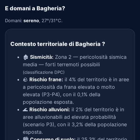
E domani a Bagheria?
Domani:
sereno
, 27°/31°C.
Contesto territoriale di Bagheria
?
🏚️
Sismicità:
Zona 2 — pericolosità sismica
media — forti terremoti possibili
(classificazione DPC)
🪨
Rischio frane:
il 4% del territorio è in aree
a pericolosità da frana elevata o molto
elevata (P3-P4), con il 0,1% della
popolazione esposta.
🌊
Rischio alluvioni:
il 2% del territorio è in
aree alluvionabili ad elevata probabilità
(scenario P3), con il 3,2% della popolazione
esposta.
🏙️
Consumo di suolo:
il 25,3% del territorio