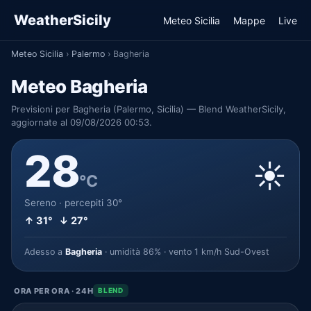
WeatherSicily
Meteo Sicilia
Mappe
Live
Meteo Sicilia
›
Palermo
›
Bagheria
Meteo Bagheria
Previsioni per Bagheria (Palermo, Sicilia) — Blend WeatherSicily,
aggiornate al 09/08/2026 00:53.
28
☀️
°C
Sereno · percepiti 30°
↑ 31° ↓ 27°
Adesso a
Bagheria
· umidità 86% · vento 1 km/h Sud-Ovest
ORA PER ORA · 24H
BLEND