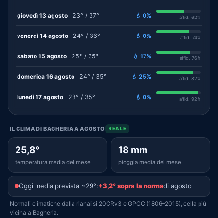
giovedì 13 agosto
23° / 37°
💧 0%
affid. 62%
venerdì 14 agosto
24° / 36°
💧 0%
affid. 74%
sabato 15 agosto
25° / 35°
💧 17%
affid. 76%
domenica 16 agosto
24° / 35°
💧 25%
affid. 82%
lunedì 17 agosto
23° / 35°
💧 0%
affid. 92%
IL CLIMA DI BAGHERIA A AGOSTO
REALE
25,8°
18 mm
temperatura media del mese
pioggia media del mese
Oggi media prevista ~29°:
+3,2° sopra la norma
di agosto
Normali climatiche dalla rianalisi 20CRv3 e GPCC (1806–2015), cella più
vicina a Bagheria.