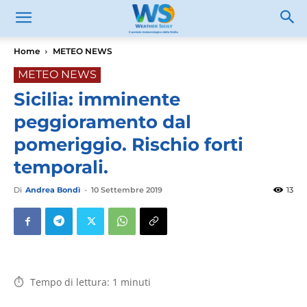
Home
METEO NEWS
METEO NEWS
Sicilia: imminente
peggioramento dal
pomeriggio. Rischio forti
temporali.
Di
Andrea Bondì
-
10 Settembre 2019
13
Tempo di lettura:
1
minuti