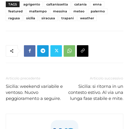
TAGS
agrigento
caltanissetta
catania
enna
featured
maltempo
messina
meteo
palermo
ragusa
sicilia
siracusa
trapani
weather
Articolo precedente
Articolo successivo
Sicilia: weekend variabile e
Sicilia: si ritorna in un
ventoso. Nuovo
contesto estivo. Al via una
peggioramento a seguire.
lunga fase stabile e mite.