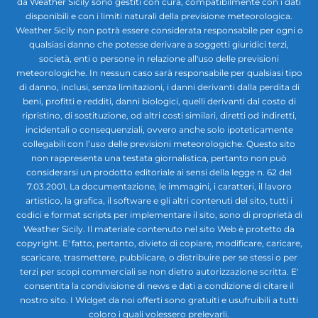
da Weather Sicily sono gestiti con cura, compatibilmente con i dati
disponibili e con i limiti naturali della previsione meteorologica.
Weather Sicily non potrà essere considerata responsabile per ogni o
qualsiasi danno che potesse derivare a soggetti giuridici terzi,
società, enti o persone in relazione all'uso delle previsioni
meteorologiche. In nessun caso sarà responsabile per qualsiasi tipo
di danno, inclusi, senza limitazioni, i danni derivanti dalla perdita di
beni, profitti e redditi, danni biologici, quelli derivanti dal costo di
ripristino, di sostituzione, od altri costi similari, diretti od indiretti,
incidentali o consequenziali, ovvero anche solo ipoteticamente
collegabili con l’uso delle previsioni meteorologiche. Questo sito
non rappresenta una testata giornalistica, pertanto non può
considerarsi un prodotto editoriale ai sensi della legge n. 62 del
7.03.2001. La documentazione, le immagini, i caratteri, il lavoro
artistico, la grafica, il software e gli altri contenuti del sito, tutti i
codici e format scripts per implementare il sito, sono di proprietà di
Weather Sicily. Il materiale contenuto nel sito Web è protetto da
copyright. E' fatto, pertanto, divieto di copiare, modificare, caricare,
scaricare, trasmettere, pubblicare, o distribuire per se stessi o per
terzi per scopi commerciali se non dietro autorizzazione scritta. E'
consentita la condivisione di news e dati a condizione di citare il
nostro sito. I Widget da noi offerti sono gratuiti e usufruibili a tutti
coloro i quali volessero prelevarli.