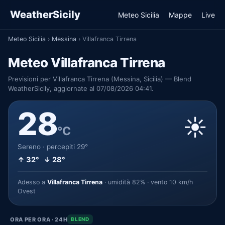
WeatherSicily
Meteo Sicilia
Mappe
Live
Meteo Sicilia
›
Messina
›
Villafranca Tirrena
Meteo Villafranca Tirrena
Previsioni per Villafranca Tirrena (Messina, Sicilia) — Blend
WeatherSicily, aggiornate al 07/08/2026 04:41.
28
☀️
°C
Sereno · percepiti 29°
↑ 32° ↓ 28°
Adesso a
Villafranca Tirrena
· umidità 82% · vento 10 km/h
Ovest
ORA PER ORA · 24H
BLEND