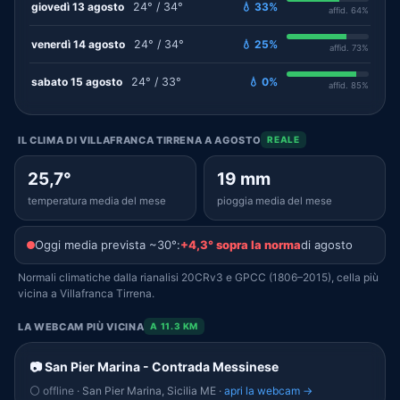
giovedì 13 agosto
24° / 34°
💧 33%
affid. 64%
venerdì 14 agosto
24° / 34°
💧 25%
affid. 73%
sabato 15 agosto
24° / 33°
💧 0%
affid. 85%
IL CLIMA DI VILLAFRANCA TIRRENA A AGOSTO
REALE
25,7°
19 mm
temperatura media del mese
pioggia media del mese
Oggi media prevista ~30°:
+4,3° sopra la norma
di agosto
Normali climatiche dalla rianalisi 20CRv3 e GPCC (1806–2015), cella più
vicina a Villafranca Tirrena.
LA WEBCAM PIÙ VICINA
A 11.3 KM
📷 San Pier Marina - Contrada Messinese
⚪ offline
· San Pier Marina, Sicilia ME ·
apri la webcam →