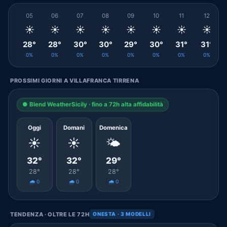
05
06
07
08
09
10
11
12
☀️
☀️
☀️
☀️
☀️
☀️
☀️
☀️
28°
28°
30°
30°
29°
30°
31°
31°
0%
0%
0%
0%
0%
0%
0%
0%
PROSSIMI GIORNI A VILLAFRANCA TIRRENA
● Blend WeatherSicily · fino a 72h alta affidabilità
Oggi
Domani
Domenica
☀️
☀️
🌤️
32°
32°
29°
28°
28°
28°
🌧️ 0
🌧️ 0
🌧️ 0
TENDENZA · OLTRE LE 72H
ONESTA · 3 MODELLI