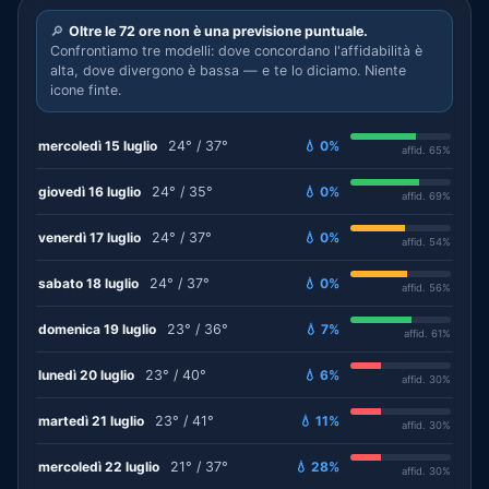
🔎
Oltre le 72 ore non è una previsione puntuale.
Confrontiamo tre modelli: dove concordano l'affidabilità è
alta, dove divergono è bassa — e te lo diciamo. Niente
icone finte.
mercoledì 15 luglio
24° / 37°
💧 0%
affid. 65%
giovedì 16 luglio
24° / 35°
💧 0%
affid. 69%
venerdì 17 luglio
24° / 37°
💧 0%
affid. 54%
sabato 18 luglio
24° / 37°
💧 0%
affid. 56%
domenica 19 luglio
23° / 36°
💧 7%
affid. 61%
lunedì 20 luglio
23° / 40°
💧 6%
affid. 30%
martedì 21 luglio
23° / 41°
💧 11%
affid. 30%
mercoledì 22 luglio
21° / 37°
💧 28%
affid. 30%