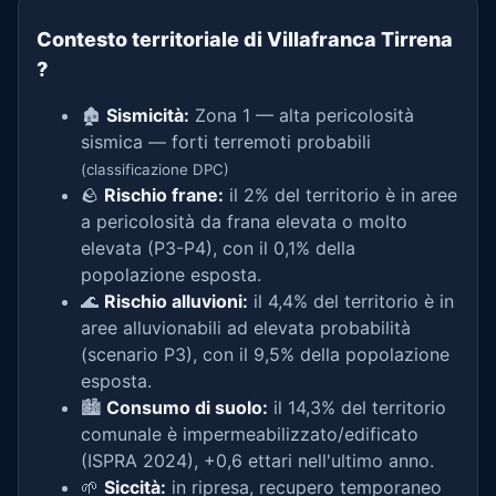
Contesto territoriale di Villafranca Tirrena
?
🏚️
Sismicità:
Zona 1 — alta pericolosità
sismica — forti terremoti probabili
(classificazione DPC)
🪨
Rischio frane:
il 2% del territorio è in aree
a pericolosità da frana elevata o molto
elevata (P3-P4), con il 0,1% della
popolazione esposta.
🌊
Rischio alluvioni:
il 4,4% del territorio è in
aree alluvionabili ad elevata probabilità
(scenario P3), con il 9,5% della popolazione
esposta.
🏙️
Consumo di suolo:
il 14,3% del territorio
comunale è impermeabilizzato/edificato
(ISPRA 2024), +0,6 ettari nell'ultimo anno.
🌱
Siccità:
in ripresa, recupero temporaneo