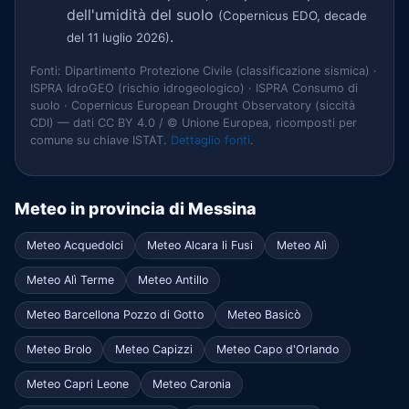
dell'umidità del suolo
(Copernicus EDO, decade
.
del 11 luglio 2026)
Fonti: Dipartimento Protezione Civile (classificazione sismica) ·
ISPRA IdroGEO (rischio idrogeologico) · ISPRA Consumo di
suolo · Copernicus European Drought Observatory (siccità
CDI) — dati CC BY 4.0 / © Unione Europea, ricomposti per
comune su chiave ISTAT.
Dettaglio fonti
.
Meteo in provincia di Messina
Meteo Acquedolci
Meteo Alcara li Fusi
Meteo Alì
Meteo Alì Terme
Meteo Antillo
Meteo Barcellona Pozzo di Gotto
Meteo Basicò
Meteo Brolo
Meteo Capizzi
Meteo Capo d'Orlando
Meteo Capri Leone
Meteo Caronia