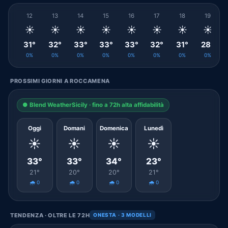
12
13
14
15
16
17
18
19
☀️
☀️
☀️
☀️
☀️
☀️
☀️
☀️
31°
32°
33°
33°
33°
32°
31°
28°
0%
0%
0%
0%
0%
0%
0%
0%
PROSSIMI GIORNI A ROCCAMENA
● Blend WeatherSicily · fino a 72h alta affidabilità
Oggi
Domani
Domenica
Lunedì
☀️
☀️
☀️
☀️
33°
33°
34°
23°
21°
20°
20°
21°
🌧️ 0
🌧️ 0
🌧️ 0
🌧️ 0
TENDENZA · OLTRE LE 72H
ONESTA · 3 MODELLI