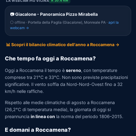
LA WEBCAM PIÙ VICINA
A 20.6 KM
📷 Giacalone - Panoramica Pizzo Mirabella
⚪ offline
· Portella della Paglia (Giacalone), Monreale PA ·
apri la
webcam →
📊 Scopri il bilancio climatico dell'anno a Roccamena →
Che tempo fa oggi a Roccamena?
Oggi a Roccamena il tempo è
sereno
, con temperature
comprese tra 21°C e 33°C. Non sono previste precipitazioni
significative. Il vento soffia da Nord-Nord-Ovest fino a 32
km/h nelle raffiche.
Rispetto alle medie climatiche di agosto a Roccamena
(26,2°C di temperatura media), la giornata di oggi si
preannuncia
in linea con
la norma del periodo 1806–2015.
E domani a Roccamena?