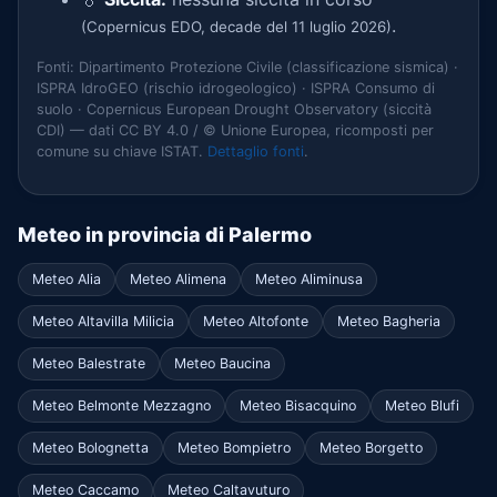
.
(Copernicus EDO, decade del 11 luglio 2026)
Fonti: Dipartimento Protezione Civile (classificazione sismica) ·
ISPRA IdroGEO (rischio idrogeologico) · ISPRA Consumo di
suolo · Copernicus European Drought Observatory (siccità
CDI) — dati CC BY 4.0 / © Unione Europea, ricomposti per
comune su chiave ISTAT.
Dettaglio fonti
.
Meteo in provincia di Palermo
Meteo Alia
Meteo Alimena
Meteo Aliminusa
Meteo Altavilla Milicia
Meteo Altofonte
Meteo Bagheria
Meteo Balestrate
Meteo Baucina
Meteo Belmonte Mezzagno
Meteo Bisacquino
Meteo Blufi
Meteo Bolognetta
Meteo Bompietro
Meteo Borgetto
Meteo Caccamo
Meteo Caltavuturo