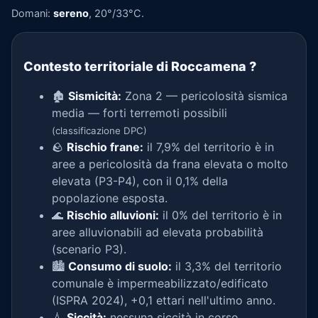
Domani:
sereno
, 20°/33°C.
Contesto territoriale di Roccamena
?
🏚️
Sismicità:
Zona 2 — pericolosità sismica
media — forti terremoti possibili
(classificazione DPC)
🪨
Rischio frane:
il 7,9% del territorio è in
aree a pericolosità da frana elevata o molto
elevata (P3-P4), con il 0,1% della
popolazione esposta.
🌊
Rischio alluvioni:
il 0% del territorio è in
aree alluvionabili ad elevata probabilità
(scenario P3).
🏙️
Consumo di suolo:
il 3,3% del territorio
comunale è impermeabilizzato/edificato
(ISPRA 2024), +0,1 ettari nell'ultimo anno.
💧
Siccità:
nessuna siccità in corso