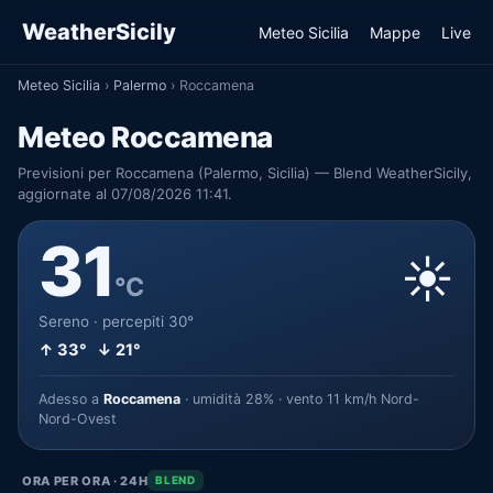
WeatherSicily
Meteo Sicilia
Mappe
Live
Meteo Sicilia
›
Palermo
›
Roccamena
Meteo Roccamena
Previsioni per Roccamena (Palermo, Sicilia) — Blend WeatherSicily,
aggiornate al 07/08/2026 11:41.
31
☀️
°C
Sereno · percepiti 30°
↑ 33° ↓ 21°
Adesso a
Roccamena
· umidità 28% · vento 11 km/h Nord-
Nord-Ovest
ORA PER ORA · 24H
BLEND