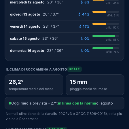
mercoledì 12 agosto
20° / 38°
💧 8%
affid. 45%
giovedì 13 agosto
20° / 37°
💧 44%
affid. 51%
venerdì 14 agosto
23° / 37°
💧 17%
affid. 52%
sabato 15 agosto
23° / 36°
💧 0%
affid. 86%
domenica 16 agosto
23° / 36°
💧 0%
affid. 78%
IL CLIMA DI ROCCAMENA A AGOSTO
REALE
26,2°
15 mm
temperatura media del mese
pioggia media del mese
Oggi media prevista ~27°:
in linea con la norma
di agosto
Normali climatiche dalla rianalisi 20CRv3 e GPCC (1806–2015), cella più
vicina a Roccamena.