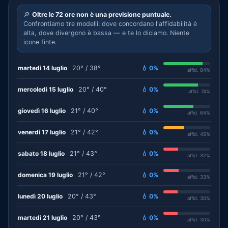
🔎
Oltre le 72 ore non è una previsione puntuale.
Confrontiamo tre modelli: dove concordano l'affidabilità è
alta, dove divergono è bassa — e te lo diciamo. Niente
icone finte.
martedì 14 luglio
20° / 38°
💧 0%
affid. 84%
mercoledì 15 luglio
20° / 40°
💧 0%
affid. 74%
giovedì 16 luglio
21° / 40°
💧 0%
affid. 64%
venerdì 17 luglio
21° / 42°
💧 0%
affid. 45%
sabato 18 luglio
21° / 43°
💧 0%
affid. 32%
domenica 19 luglio
21° / 42°
💧 0%
affid. 33%
lunedì 20 luglio
20° / 43°
💧 0%
affid. 30%
martedì 21 luglio
20° / 43°
💧 0%
affid. 30%