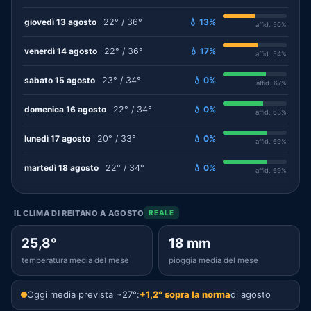
giovedì 13 agosto
22° / 36°
💧 13%
affid. 50%
venerdì 14 agosto
22° / 36°
💧 17%
affid. 54%
sabato 15 agosto
23° / 34°
💧 0%
affid. 67%
domenica 16 agosto
22° / 34°
💧 0%
affid. 63%
lunedì 17 agosto
20° / 33°
💧 0%
affid. 69%
martedì 18 agosto
22° / 34°
💧 0%
affid. 69%
IL CLIMA DI REITANO A AGOSTO
REALE
25,8°
18 mm
temperatura media del mese
pioggia media del mese
Oggi media prevista ~27°:
+1,2° sopra la norma
di agosto