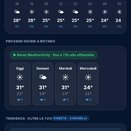
18
19
20
21
22
23
00
01
🌤️
☀️
☀️
🌤️
🌤️
☀️
☀️
☀️
28°
28°
25°
25°
25°
25°
24°
24°
0%
0%
0%
0%
0%
0%
0%
0%
PROSSIMI GIORNI A REITANO
● Blend WeatherSicily · fino a 72h alta affidabilità
Oggi
Domani
Martedì
Mercoledì
☀️
🌤️
☀️
☀️
31°
31°
31°
24°
23°
24°
23°
23°
🌧️ 0
🌧️ 0
🌧️ 0
🌧️ 0
TENDENZA · OLTRE LE 72H
ONESTA · 3 MODELLI