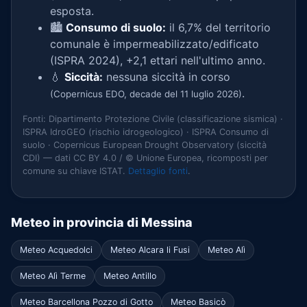
esposta.
🏙️
Consumo di suolo:
il 6,7% del territorio
comunale è impermeabilizzato/edificato
(ISPRA 2024), +2,1 ettari nell'ultimo anno.
💧
Siccità:
nessuna siccità in corso
.
(Copernicus EDO, decade del 11 luglio 2026)
Fonti: Dipartimento Protezione Civile (classificazione sismica) ·
ISPRA IdroGEO (rischio idrogeologico) · ISPRA Consumo di
suolo · Copernicus European Drought Observatory (siccità
CDI) — dati CC BY 4.0 / © Unione Europea, ricomposti per
comune su chiave ISTAT.
Dettaglio fonti
.
Meteo in provincia di Messina
Meteo Acquedolci
Meteo Alcara li Fusi
Meteo Alì
Meteo Alì Terme
Meteo Antillo
Meteo Barcellona Pozzo di Gotto
Meteo Basicò