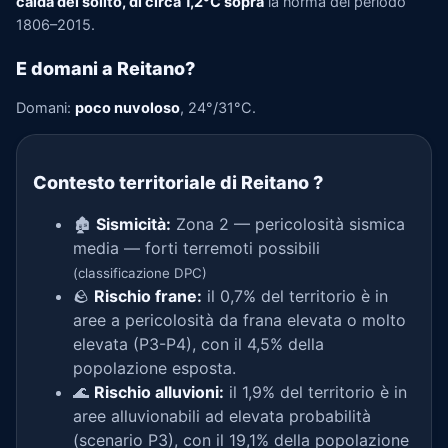
calda del solito, di circa 1,2°C sopra
la norma del periodo
1806–2015.
E domani a Reitano?
Domani:
poco nuvoloso
, 24°/31°C.
Contesto territoriale di Reitano
?
🏚️
Sismicità:
Zona 2 — pericolosità sismica
media — forti terremoti possibili
(classificazione DPC)
🪨
Rischio frane:
il 0,7% del territorio è in
aree a pericolosità da frana elevata o molto
elevata (P3-P4), con il 4,5% della
popolazione esposta.
🌊
Rischio alluvioni:
il 1,9% del territorio è in
aree alluvionabili ad elevata probabilità
(scenario P3), con il 19,1% della popolazione