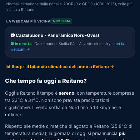
Normali climatiche dalla rianalisi 20CRv3 e GPCC (1806–2015), cella più
vicina a Reitano.
LA WEBCAM PIÙ VICINA
A 22.9 KM
📷 Castelbuono - Panoramica Nord-Ovest
🟢 in diretta
· Castelbuono, Sicilia PA · l'AI vede: clear_sky ·
apri la
webcam →
📊 Scopri il bilancio climatico dell'anno a Reitano →
Che tempo fa oggi a Reitano?
Oggi a Reitano il tempo è
sereno
, con temperature comprese
tra 23°C e 31°C. Non sono previste precipitazioni
significative. Il vento soffia da Nord fino a 13 km/h nelle
raffiche.
Rispetto alle medie climatiche di agosto a Reitano (25,8°C di
temperatura media), la giornata di oggi si preannuncia
più