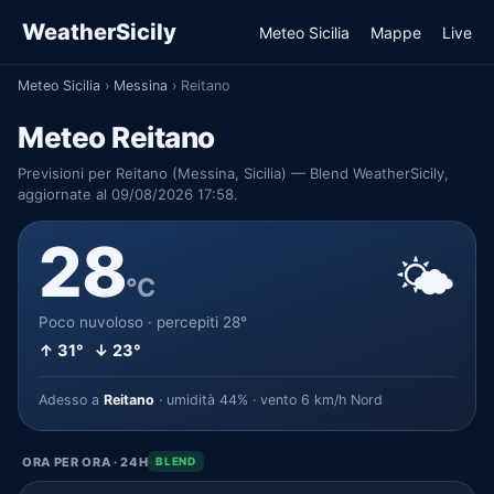
WeatherSicily
Meteo Sicilia
Mappe
Live
Meteo Sicilia
›
Messina
›
Reitano
Meteo Reitano
Previsioni per Reitano (Messina, Sicilia) — Blend WeatherSicily,
aggiornate al 09/08/2026 17:58.
28
🌤️
°C
Poco nuvoloso · percepiti 28°
↑ 31° ↓ 23°
Adesso a
Reitano
· umidità 44% · vento 6 km/h Nord
ORA PER ORA · 24H
BLEND