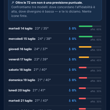
🔎
Oltre le 72 ore non è una previsione puntuale.
Confrontiamo tre modelli: dove concordano l'affidabilità è
alta, dove divergono è bassa — e te lo diciamo. Niente
icone finte.
martedì 14 luglio
23° / 35°
💧 0%
affid. 60%
mercoledì 15 luglio
24° / 38°
💧 0%
affid. 60%
giovedì 16 luglio
24° / 37°
💧 0%
affid. 55%
venerdì 17 luglio
23° / 39°
💧 0%
affid. 45%
sabato 18 luglio
21° / 40°
💧 0%
affid. 34%
domenica 19 luglio
21° / 40°
💧 0%
affid. 36%
lunedì 20 luglio
21° / 41°
💧 0%
affid. 30%
martedì 21 luglio
21° / 43°
💧 6%
affid. 30%