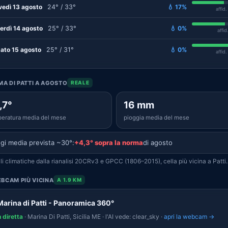
vedì 13 agosto
24° / 33°
💧 17%
affid
erdì 14 agosto
25° / 33°
💧 0%
affid
ato 15 agosto
25° / 31°
💧 0%
affid
IMA DI PATTI A AGOSTO
REALE
,7°
16 mm
eratura media del mese
pioggia media del mese
gi media prevista ~30°:
+4,3° sopra la norma
di agosto
i climatiche dalla rianalisi 20CRv3 e GPCC (1806–2015), cella più vicina a Patti.
BCAM PIÙ VICINA
A 1.9 KM
Marina di Patti - Panoramica 360°
n diretta
· Marina Di Patti, Sicilia ME · l'AI vede: clear_sky ·
apri la webcam →