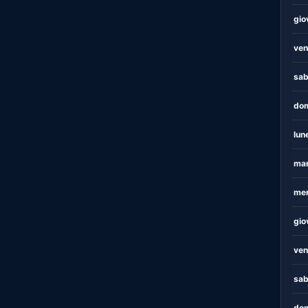
gio
ven
sab
dom
lun
mar
mer
gio
ven
sab
dom