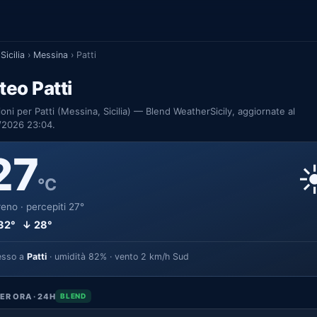
Sicilia
›
Messina
›
Patti
eo Patti
ioni per Patti (Messina, Sicilia) — Blend WeatherSicily, aggiornate al
/2026 23:04.
27
☀
°C
eno · percepiti 27°
32° ↓ 28°
esso a
Patti
· umidità 82% · vento 2 km/h Sud
ER ORA · 24H
BLEND