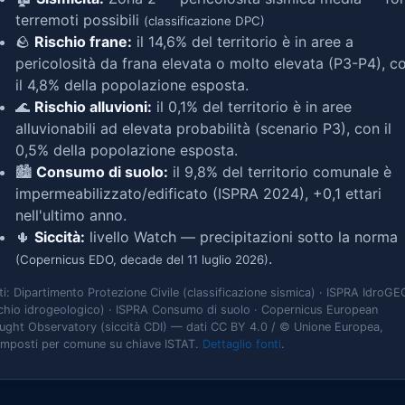
terremoti possibili
(classificazione DPC)
🪨
Rischio frane:
il 14,6% del territorio è in aree a
pericolosità da frana elevata o molto elevata (P3-P4), c
il 4,8% della popolazione esposta.
🌊
Rischio alluvioni:
il 0,1% del territorio è in aree
alluvionabili ad elevata probabilità (scenario P3), con il
0,5% della popolazione esposta.
🏙️
Consumo di suolo:
il 9,8% del territorio comunale è
impermeabilizzato/edificato (ISPRA 2024), +0,1 ettari
nell'ultimo anno.
🌵
Siccità:
livello Watch — precipitazioni sotto la norma
.
(Copernicus EDO, decade del 11 luglio 2026)
ti: Dipartimento Protezione Civile (classificazione sismica) · ISPRA IdroGE
schio idrogeologico) · ISPRA Consumo di suolo · Copernicus European
ught Observatory (siccità CDI) — dati CC BY 4.0 / © Unione Europea,
omposti per comune su chiave ISTAT.
Dettaglio fonti
.