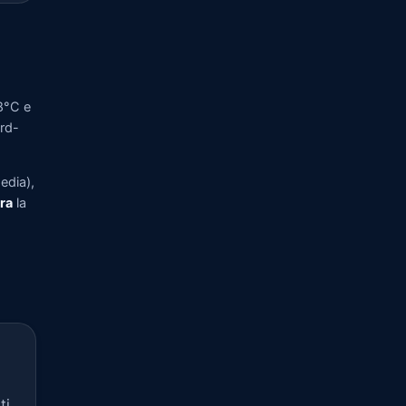
8°C e
ord-
edia),
pra
la
ti