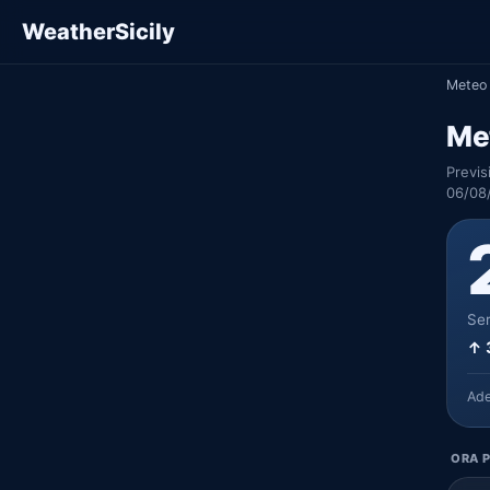
WeatherSicily
Meteo 
Met
Previs
06/08
Ser
↑ 
Ad
ORA P