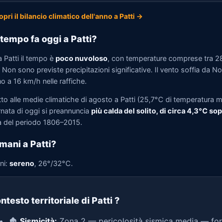
opri il bilancio climatico dell'anno a Patti →
tempo fa oggi a Patti?
 Patti il tempo è
poco nuvoloso
, con temperature comprese tra 2
Non sono previste precipitazioni significative. Il vento soffia da N
no a 16 km/h nelle raffiche.
to alle medie climatiche di agosto a Patti (25,7°C di temperatura m
rnata di oggi si preannuncia
più calda del solito, di circa 4,3°C so
 del periodo 1806–2015.
mani a Patti?
ni:
sereno
, 26°/32°C.
ntesto territoriale di Patti
?
🏚️
Sismicità:
Zona 2 — pericolosità sismica media — for