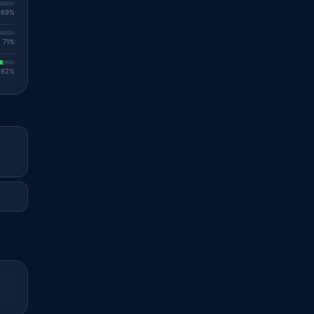
. 69%
. 71%
. 82%