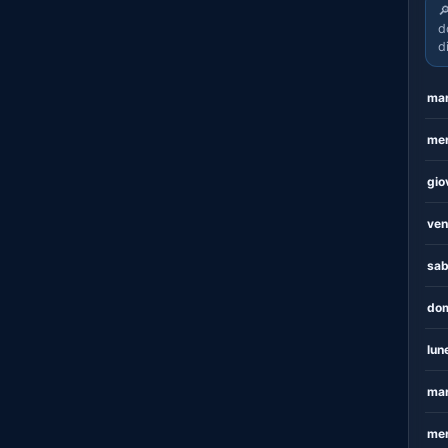

d
d
mar
mer
gio
ven
sab
dom
lun
mar
mer