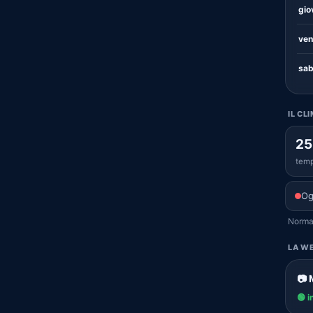
gio
ven
sab
IL CL
25
temp
Og
Normal
LA WE
📷 
🟢 i