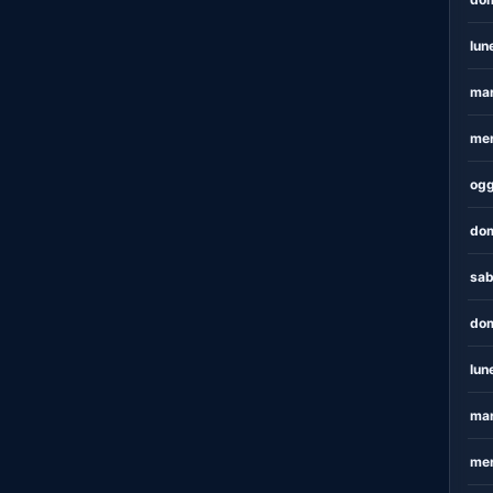
lun
mar
mer
ogg
dom
sab
dom
lun
mar
mer