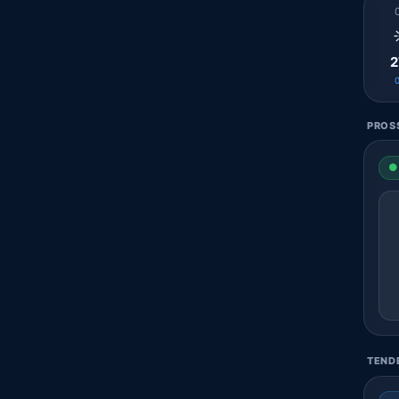
2
PROSS
● 
TENDE