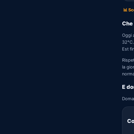
📊 Sc
Che 
Oggi a
32°C. 
Est fi
Rispet
la gio
norma
E do
Doma
Co