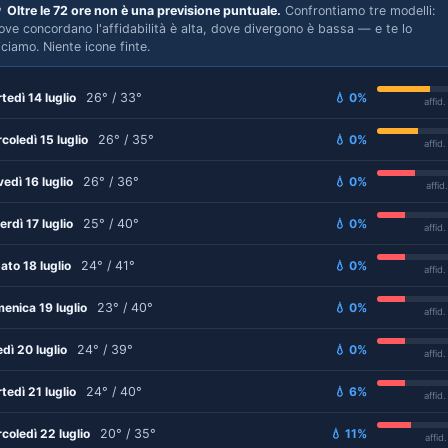

Oltre le 72 ore non è una previsione puntuale.
Confrontiamo tre modelli:
ove concordano l'affidabilità è alta, dove divergono è bassa — e te lo
iciamo. Niente icone finte.
tedì 14 luglio
26° / 33°
💧 0%
affid
coledì 15 luglio
26° / 35°
💧 0%
affid
vedì 16 luglio
26° / 36°
💧 0%
affid
erdì 17 luglio
25° / 40°
💧 0%
affid
ato 18 luglio
24° / 41°
💧 0%
affid
enica 19 luglio
23° / 40°
💧 0%
affid
edì 20 luglio
24° / 39°
💧 0%
affid
tedì 21 luglio
24° / 40°
💧 6%
affid
coledì 22 luglio
20° / 35°
💧 11%
affid