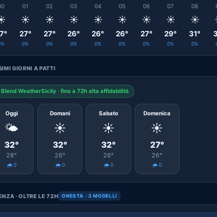
00
01
02
03
04
05
06
07
08
☀️
☀️
☀️
☀️
☀️
☀️
☀️
☀️
☀️
7°
27°
27°
26°
26°
26°
27°
29°
31°
3
0%
0%
0%
0%
0%
0%
0%
0%
0%
IMI GIORNI A PATTI
Blend WeatherSicily · fino a 72h alta affidabilità
Oggi
Domani
Sabato
Domenica
🌤️
☀️
☀️
☀️
32°
32°
32°
27°
28°
26°
26°
26°
🌧️ 0
🌧️ 0
🌧️ 0
🌧️ 0
NZA · OLTRE LE 72H
ONESTA · 3 MODELLI