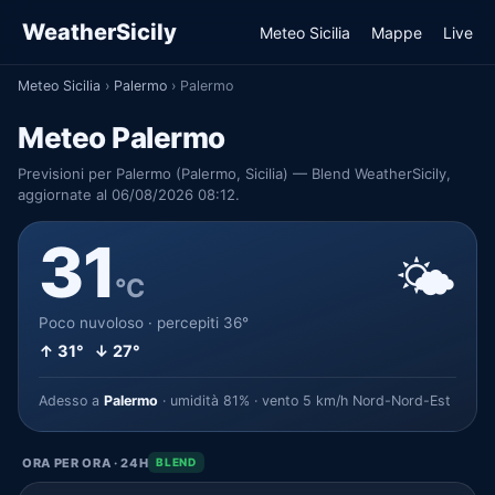
WeatherSicily
Meteo Sicilia
Mappe
Live
Meteo Sicilia
›
Palermo
›
Palermo
Meteo Palermo
Previsioni per Palermo (Palermo, Sicilia) — Blend WeatherSicily,
aggiornate al 06/08/2026 08:12.
31
🌤️
°C
Poco nuvoloso · percepiti 36°
↑ 31° ↓ 27°
Adesso a
Palermo
· umidità 81% · vento 5 km/h Nord-Nord-Est
ORA PER ORA · 24H
BLEND