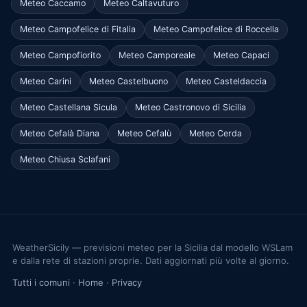
Meteo Caccamo
Meteo Caltavuturo
Meteo Campofelice di Fitalia
Meteo Campofelice di Roccella
Meteo Campofiorito
Meteo Camporeale
Meteo Capaci
Meteo Carini
Meteo Castelbuono
Meteo Casteldaccia
Meteo Castellana Sicula
Meteo Castronovo di Sicilia
Meteo Cefalà Diana
Meteo Cefalù
Meteo Cerda
Meteo Chiusa Sclafani
WeatherSicily — previsioni meteo per la Sicilia dal modello WSLam
e dalla rete di stazioni proprie. Dati aggiornati più volte al giorno.
Tutti i comuni
·
Home
·
Privacy