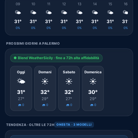
09
10
11
12
13
14
15
16
🌤️
🌤️
🌤️
🌤️
🌤️
🌤️
🌤️
🌤️
31°
31°
31°
31°
31°
31°
31°
31°
0%
0%
0%
0%
0%
0%
0%
0%
PROSSIMI GIORNI A PALERMO
● Blend WeatherSicily · fino a 72h alta affidabilità
Oggi
Domani
Sabato
Domenica
🌤️
☀️
☀️
☀️
31°
32°
32°
30°
27°
29°
27°
29°
🌧️ 0
🌧️ 0
🌧️ 0
🌧️ 0
TENDENZA · OLTRE LE 72H
ONESTA · 3 MODELLI