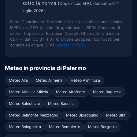
sotto la norma
(Copernicus EDO, decade del 11
.
luglio 2026)
Fonti: Dipartimento Protezione Civile (classificazione sismica) ·
ISPRA IdroGEO (rischio idrogeologico) · ISPRA Consumo di
suolo · Copernicus European Drought Observatory (siccità
CDI) — dati CC BY 4.0 / © Unione Europea, ricomposti per
comune su chiave ISTAT.
Dettaglio fonti
.
Meteo in provincia di Palermo
Meteo Alia
Meteo Alimena
Meteo Aliminusa
Meteo Altavilla Milicia
Meteo Altofonte
Meteo Bagheria
Meteo Balestrate
Meteo Baucina
Meteo Belmonte Mezzagno
Meteo Bisacquino
Meteo Blufi
Meteo Bolognetta
Meteo Bompietro
Meteo Borgetto