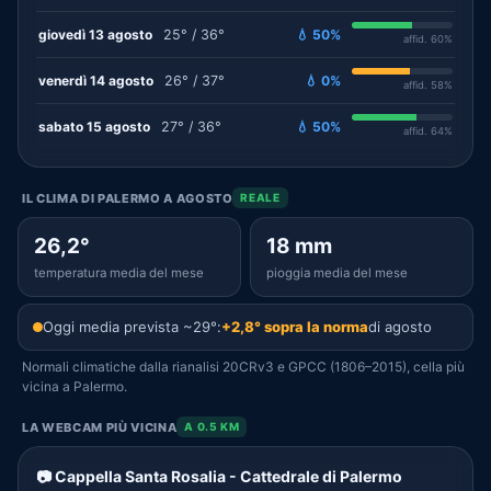
giovedì 13 agosto
25° / 36°
💧 50%
affid. 60%
venerdì 14 agosto
26° / 37°
💧 0%
affid. 58%
sabato 15 agosto
27° / 36°
💧 50%
affid. 64%
IL CLIMA DI PALERMO A AGOSTO
REALE
26,2°
18 mm
temperatura media del mese
pioggia media del mese
Oggi media prevista ~29°:
+2,8° sopra la norma
di agosto
Normali climatiche dalla rianalisi 20CRv3 e GPCC (1806–2015), cella più
vicina a Palermo.
LA WEBCAM PIÙ VICINA
A 0.5 KM
📷 Cappella Santa Rosalia - Cattedrale di Palermo