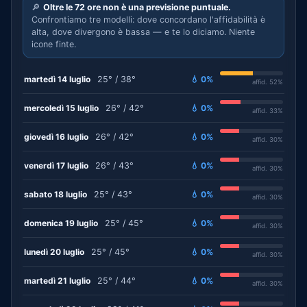
🔎
Oltre le 72 ore non è una previsione puntuale.
Confrontiamo tre modelli: dove concordano l'affidabilità è
alta, dove divergono è bassa — e te lo diciamo. Niente
icone finte.
martedì 14 luglio
25° / 38°
💧 0%
affid. 52%
mercoledì 15 luglio
26° / 42°
💧 0%
affid. 33%
giovedì 16 luglio
26° / 42°
💧 0%
affid. 30%
venerdì 17 luglio
26° / 43°
💧 0%
affid. 30%
sabato 18 luglio
25° / 43°
💧 0%
affid. 30%
domenica 19 luglio
25° / 45°
💧 0%
affid. 30%
lunedì 20 luglio
25° / 45°
💧 0%
affid. 30%
martedì 21 luglio
25° / 44°
💧 0%
affid. 30%