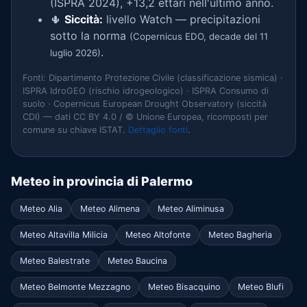
(ISPRA 2024), +13,2 ettari nell'ultimo anno.
🌵
Siccità:
livello Watch — precipitazioni
sotto la norma
(Copernicus EDO, decade del 11
.
luglio 2026)
Fonti: Dipartimento Protezione Civile (classificazione sismica) ·
ISPRA IdroGEO (rischio idrogeologico) · ISPRA Consumo di
suolo · Copernicus European Drought Observatory (siccità
CDI) — dati CC BY 4.0 / © Unione Europea, ricomposti per
comune su chiave ISTAT.
Dettaglio fonti
.
Meteo in provincia di Palermo
Meteo Alia
Meteo Alimena
Meteo Aliminusa
Meteo Altavilla Milicia
Meteo Altofonte
Meteo Bagheria
Meteo Balestrate
Meteo Baucina
Meteo Belmonte Mezzagno
Meteo Bisacquino
Meteo Blufi