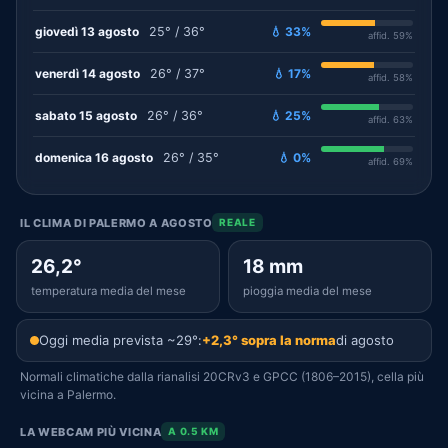
giovedì 13 agosto
25° / 36°
💧 33%
affid. 59%
venerdì 14 agosto
26° / 37°
💧 17%
affid. 58%
sabato 15 agosto
26° / 36°
💧 25%
affid. 63%
domenica 16 agosto
26° / 35°
💧 0%
affid. 69%
IL CLIMA DI PALERMO A AGOSTO
REALE
26,2°
18 mm
temperatura media del mese
pioggia media del mese
Oggi media prevista ~29°:
+2,3° sopra la norma
di agosto
Normali climatiche dalla rianalisi 20CRv3 e GPCC (1806–2015), cella più
vicina a Palermo.
LA WEBCAM PIÙ VICINA
A 0.5 KM