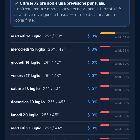
🔎
Oltre le 72 ore non è una previsione puntuale.
Confrontiamo tre modelli: dove concordano l'affidabilità è
alta, dove divergono è bassa — e te lo diciamo. Niente
icone finte.
martedì 14 luglio
25° / 38°
💧 0%
affid. 52%
mercoledì 15 luglio
26° / 42°
💧 0%
affid. 33%
giovedì 16 luglio
26° / 42°
💧 0%
affid. 30%
venerdì 17 luglio
26° / 43°
💧 0%
affid. 30%
sabato 18 luglio
25° / 43°
💧 0%
affid. 30%
domenica 19 luglio
25° / 45°
💧 0%
affid. 30%
lunedì 20 luglio
25° / 45°
💧 0%
affid. 30%
martedì 21 luglio
25° / 44°
💧 0%
affid. 30%