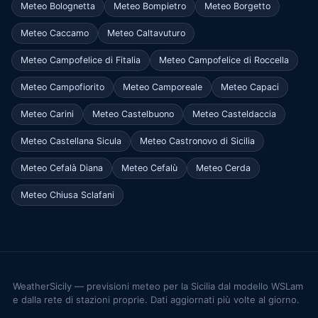
Meteo Bolognetta
Meteo Bompietro
Meteo Borgetto
Meteo Caccamo
Meteo Caltavuturo
Meteo Campofelice di Fitalia
Meteo Campofelice di Roccella
Meteo Campofiorito
Meteo Camporeale
Meteo Capaci
Meteo Carini
Meteo Castelbuono
Meteo Casteldaccia
Meteo Castellana Sicula
Meteo Castronovo di Sicilia
Meteo Cefalà Diana
Meteo Cefalù
Meteo Cerda
Meteo Chiusa Sclafani
WeatherSicily — previsioni meteo per la Sicilia dal modello WSLam
e dalla rete di stazioni proprie. Dati aggiornati più volte al giorno.