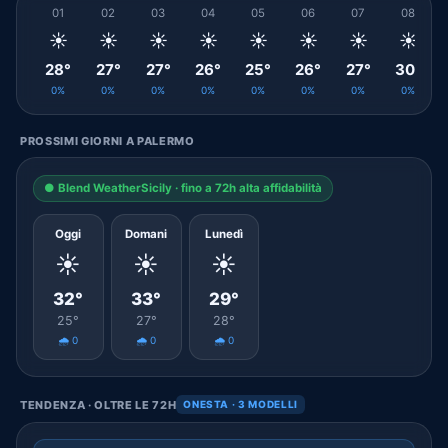
01
02
03
04
05
06
07
08
☀️
☀️
☀️
☀️
☀️
☀️
☀️
☀️
28°
27°
27°
26°
25°
26°
27°
30°
0%
0%
0%
0%
0%
0%
0%
0%
PROSSIMI GIORNI A PALERMO
● Blend WeatherSicily · fino a 72h alta affidabilità
Oggi
Domani
Lunedì
☀️
☀️
☀️
32°
33°
29°
25°
27°
28°
🌧️ 0
🌧️ 0
🌧️ 0
TENDENZA · OLTRE LE 72H
ONESTA · 3 MODELLI