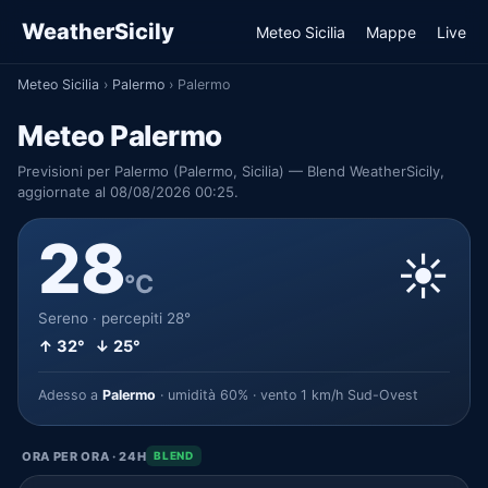
WeatherSicily
Meteo Sicilia
Mappe
Live
Meteo Sicilia
›
Palermo
›
Palermo
Meteo Palermo
Previsioni per Palermo (Palermo, Sicilia) — Blend WeatherSicily,
aggiornate al 08/08/2026 00:25.
28
☀️
°C
Sereno · percepiti 28°
↑ 32° ↓ 25°
Adesso a
Palermo
· umidità 60% · vento 1 km/h Sud-Ovest
ORA PER ORA · 24H
BLEND