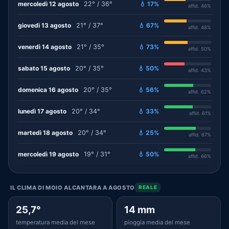
mercoledì 12 agosto
22° / 36°
💧 17%
affid. 46%
giovedì 13 agosto
21° / 37°
💧 67%
affid. 48%
venerdì 14 agosto
21° / 35°
💧 73%
affid. 50%
sabato 15 agosto
20° / 35°
💧 50%
affid. 43%
domenica 16 agosto
20° / 35°
💧 56%
affid. 62%
lunedì 17 agosto
20° / 34°
💧 33%
affid. 61%
martedì 18 agosto
20° / 34°
💧 25%
affid. 67%
mercoledì 19 agosto
19° / 31°
💧 50%
affid. 66%
IL CLIMA DI MOIO ALCANTARA A AGOSTO
REALE
25,7°
14 mm
temperatura media del mese
pioggia media del mese