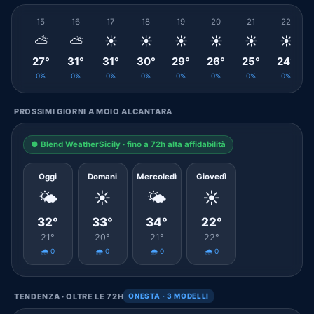
15
16
17
18
19
20
21
22
⛅
⛅
☀️
☀️
☀️
☀️
☀️
☀️
27°
31°
31°
30°
29°
26°
25°
24°
0%
0%
0%
0%
0%
0%
0%
0%
PROSSIMI GIORNI A MOIO ALCANTARA
● Blend WeatherSicily · fino a 72h alta affidabilità
Oggi
Domani
Mercoledì
Giovedì
🌤️
☀️
🌤️
☀️
32°
33°
34°
22°
21°
20°
21°
22°
🌧️ 0
🌧️ 0
🌧️ 0
🌧️ 0
TENDENZA · OLTRE LE 72H
ONESTA · 3 MODELLI