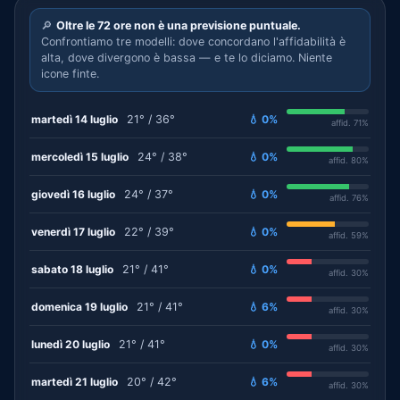
🔎
Oltre le 72 ore non è una previsione puntuale.
Confrontiamo tre modelli: dove concordano l'affidabilità è
alta, dove divergono è bassa — e te lo diciamo. Niente
icone finte.
martedì 14 luglio
21° / 36°
💧 0%
affid. 71%
mercoledì 15 luglio
24° / 38°
💧 0%
affid. 80%
giovedì 16 luglio
24° / 37°
💧 0%
affid. 76%
venerdì 17 luglio
22° / 39°
💧 0%
affid. 59%
sabato 18 luglio
21° / 41°
💧 0%
affid. 30%
domenica 19 luglio
21° / 41°
💧 6%
affid. 30%
lunedì 20 luglio
21° / 41°
💧 0%
affid. 30%
martedì 21 luglio
20° / 42°
💧 6%
affid. 30%