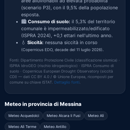
aree alluvionabili ad elevata probabilità
(scenario P3), con il 9,5% della popolazione
esposta.
🏙️
Consumo di suolo:
il 5,3% del territorio
comunale è impermeabilizzato/edificato
(ISPRA 2024), +0,1 ettari nell'ultimo anno.
💧
Siccità:
nessuna siccità in corso
.
(Copernicus EDO, decade del 11 luglio 2026)
Fonti: Dipartimento Protezione Civile (classificazione sismica) ·
ISPRA IdroGEO (rischio idrogeologico) · ISPRA Consumo di
suolo · Copernicus European Drought Observatory (siccità
CDI) — dati CC BY 4.0 / © Unione Europea, ricomposti per
comune su chiave ISTAT.
Dettaglio fonti
.
Meteo in provincia di Messina
Meteo Acquedolci
Meteo Alcara li Fusi
Meteo Alì
Meteo Alì Terme
Meteo Antillo