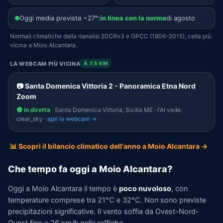
Oggi media prevista ~27°:
in linea con la norma
di agosto
Normali climatiche dalla rianalisi 20CRv3 e GPCC (1806–2015), cella più
vicina a Moio Alcantara.
LA WEBCAM PIÙ VICINA
A 7.5 KM
📷 Santa Domenica Vittoria 2 - Panoramica Etna Nord
Zoom
🟢 in diretta
· Santa Domenica Vittoria, Sicilia ME · l'AI vede:
clear_sky ·
apri la webcam →
📊 Scopri il bilancio climatico dell'anno a Moio Alcantara →
Che tempo fa oggi a Moio Alcantara?
Oggi a Moio Alcantara il tempo è
poco nuvoloso
, con
temperature comprese tra 21°C e 32°C. Non sono previste
precipitazioni significative. Il vento soffia da Ovest-Nord-
Ovest fino a 26 km/h nelle raffiche.