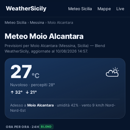
WeatherSicily
Meteo Sicilia
Mappe
Live
Meteo Sicilia
›
Messina
›
Moio Alcantara
Meteo Moio Alcantara
Previsioni per Moio Alcantara (Messina, Sicilia) — Blend
WeatherSicily, aggiornate al 10/08/2026 14:57.
27
⛅
°C
Nuvoloso · percepiti 28°
↑ 32° ↓ 21°
Adesso a
Moio Alcantara
· umidità 42% · vento 9 km/h Nord-
Nord-Est
ORA PER ORA · 24H
BLEND