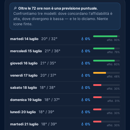
🔎
Oltre le 72 ore non è una previsione puntuale.
Confrontiamo tre modelli: dove concordano l'affidabilità è
alta, dove divergono è bassa — e te lo diciamo. Niente
icone finte.
martedì 14 luglio
20° / 32°
💧 0%
affid. 90%
mercoledì 15 luglio
21° / 36°
💧 0%
affid. 79%
giovedì 16 luglio
21° / 35°
💧 0%
affid. 80%
venerdì 17 luglio
20° / 37°
💧 0%
affid. 48%
sabato 18 luglio
18° / 38°
💧 0%
affid. 30%
domenica 19 luglio
18° / 37°
💧 0%
affid. 31%
lunedì 20 luglio
18° / 39°
💧 0%
affid. 30%
martedì 21 luglio
18° / 39°
💧 0%
affid. 30%