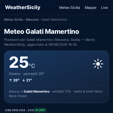
WeatherSicily
Meteo Sicilia
Mappe
Live
Meteo Sicilia
›
Messina
›
Galati Mamertino
Meteo Galati Mamertino
Previsioni per Galati Mamertino (Messina, Sicilia) — Blend
WeatherSicily, aggiornate al 08/08/2026 16:30.
25
☀️
°C
Sereno · percepiti 26°
↑ 26° ↓ 21°
Adesso a
Galati Mamertino
· umidità 73% · vento 9 km/h Nord-
Nord-Ovest
ORA PER ORA · 24H
BLEND