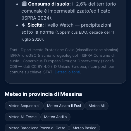
🏙️
Consumo di suolo:
il 2,6% del territorio
comunale è impermeabilizzato/edificato
(ISPRA 2024).
🌵
Siccità:
livello Watch — precipitazioni
sotto la norma
(Copernicus EDO, decade del 11
.
luglio 2026)
Fonti: Dipartimento Protezione Civile (classificazione sismica) ·
ISPRA IdroGEO (rischio idrogeologico) · ISPRA Consumo di
suolo · Copernicus European Drought Observatory (siccità
CDI) — dati CC BY 4.0 / © Unione Europea, ricomposti per
comune su chiave ISTAT.
Dettaglio fonti
.
Meteo in provincia di Messina
Meteo Acquedolci
Meteo Alcara li Fusi
Meteo Alì
Meteo Alì Terme
Meteo Antillo
Meteo Barcellona Pozzo di Gotto
Meteo Basicò