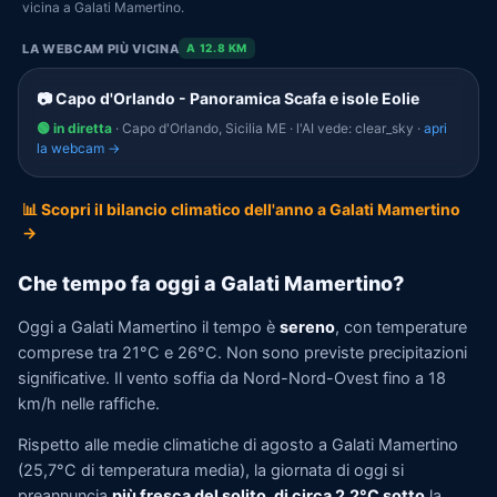
vicina a Galati Mamertino.
LA WEBCAM PIÙ VICINA
A 12.8 KM
📷 Capo d'Orlando - Panoramica Scafa e isole Eolie
🟢 in diretta
· Capo d'Orlando, Sicilia ME · l'AI vede: clear_sky ·
apri
la webcam →
📊 Scopri il bilancio climatico dell'anno a Galati Mamertino
→
Che tempo fa oggi a Galati Mamertino?
Oggi a Galati Mamertino il tempo è
sereno
, con temperature
comprese tra 21°C e 26°C. Non sono previste precipitazioni
significative. Il vento soffia da Nord-Nord-Ovest fino a 18
km/h nelle raffiche.
Rispetto alle medie climatiche di agosto a Galati Mamertino
(25,7°C di temperatura media), la giornata di oggi si
preannuncia
più fresca del solito, di circa 2,2°C sotto
la