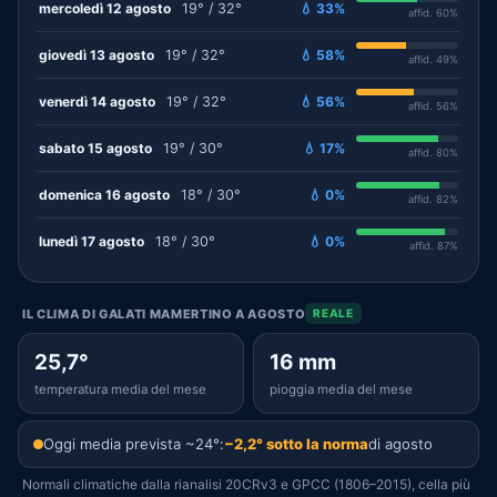
mercoledì 12 agosto
19° / 32°
💧 33%
affid. 60%
giovedì 13 agosto
19° / 32°
💧 58%
affid. 49%
venerdì 14 agosto
19° / 32°
💧 56%
affid. 56%
sabato 15 agosto
19° / 30°
💧 17%
affid. 80%
domenica 16 agosto
18° / 30°
💧 0%
affid. 82%
lunedì 17 agosto
18° / 30°
💧 0%
affid. 87%
IL CLIMA DI GALATI MAMERTINO A AGOSTO
REALE
25,7°
16 mm
temperatura media del mese
pioggia media del mese
Oggi media prevista ~24°:
−2,2° sotto la norma
di agosto
Normali climatiche dalla rianalisi 20CRv3 e GPCC (1806–2015), cella più