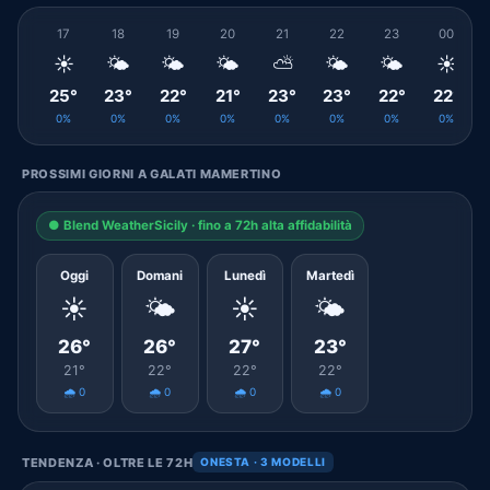
17
18
19
20
21
22
23
00
☀️
🌤️
🌤️
🌤️
⛅
🌤️
🌤️
☀️
25°
23°
22°
21°
23°
23°
22°
22°
0%
0%
0%
0%
0%
0%
0%
0%
PROSSIMI GIORNI A GALATI MAMERTINO
● Blend WeatherSicily · fino a 72h alta affidabilità
Oggi
Domani
Lunedì
Martedì
☀️
🌤️
☀️
🌤️
26°
26°
27°
23°
21°
22°
22°
22°
🌧️ 0
🌧️ 0
🌧️ 0
🌧️ 0
TENDENZA · OLTRE LE 72H
ONESTA · 3 MODELLI