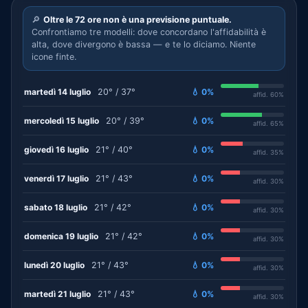
🔎
Oltre le 72 ore non è una previsione puntuale.
Confrontiamo tre modelli: dove concordano l'affidabilità è
alta, dove divergono è bassa — e te lo diciamo. Niente
icone finte.
martedì 14 luglio
20° / 37°
💧 0%
affid. 60%
mercoledì 15 luglio
20° / 39°
💧 0%
affid. 65%
giovedì 16 luglio
21° / 40°
💧 0%
affid. 35%
venerdì 17 luglio
21° / 43°
💧 0%
affid. 30%
sabato 18 luglio
21° / 42°
💧 0%
affid. 30%
domenica 19 luglio
21° / 42°
💧 0%
affid. 30%
lunedì 20 luglio
21° / 43°
💧 0%
affid. 30%
martedì 21 luglio
21° / 43°
💧 0%
affid. 30%