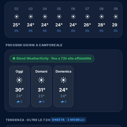
02
03
04
05
06
07
08
09
☀️
☀️
☀️
☀️
☀️
☀️
☀️
☀️
25°
24°
24°
24°
24°
26°
28°
29°
0%
0%
0%
0%
0%
0%
0%
0%
PROSSIMI GIORNI A CAMPOREALE
● Blend WeatherSicily · fino a 72h alta affidabilità
Oggi
Domani
Domenica
☀️
☀️
☀️
30°
31°
24°
24°
23°
24°
🌧️ 0
🌧️ 0
🌧️ 0
TENDENZA · OLTRE LE 72H
ONESTA · 3 MODELLI