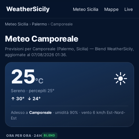
WeatherSicily
Meteo Sicilia
Mappe
Live
Meteo Sicilia
›
Palermo
›
Camporeale
Meteo Camporeale
Previsioni per Camporeale (Palermo, Sicilia) — Blend WeatherSicily,
aggiornate al 07/08/2026 01:36.
25
☀️
°C
Sereno · percepiti 25°
↑ 30° ↓ 24°
Adesso a
Camporeale
· umidità 90% · vento 6 km/h Est-Nord-
Est
ORA PER ORA · 24H
BLEND