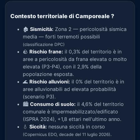
Contesto territoriale di Camporeale
?
🏚️
Sismicità:
Zona 2 — pericolosità sismica
media — forti terremoti possibili
(classificazione DPC)
🪨
Rischio frane:
il 0,3% del territorio è in
aree a pericolosità da frana elevata o molto
elevata (P3-P4), con il 2,9% della
popolazione esposta.
🌊
Rischio alluvioni:
il 0% del territorio è in
aree alluvionabili ad elevata probabilità
(scenario P3).
🏙️
Consumo di suolo:
il 4,6% del territorio
comunale è impermeabilizzato/edificato
(ISPRA 2024), +1,8 ettari nell'ultimo anno.
💧
Siccità:
nessuna siccità in corso
.
(Copernicus EDO, decade del 11 luglio 2026)