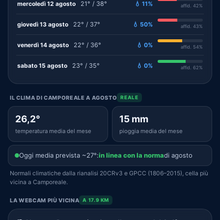
mercoledì 12 agosto
21° / 38°
💧 11%
affid. 42%
giovedì 13 agosto
22° / 37°
💧 50%
affid. 43%
venerdì 14 agosto
22° / 36°
💧 0%
affid. 54%
sabato 15 agosto
23° / 35°
💧 0%
affid. 62%
IL CLIMA DI CAMPOREALE A AGOSTO
REALE
26,2°
15 mm
temperatura media del mese
pioggia media del mese
Oggi media prevista ~27°:
in linea con la norma
di agosto
Normali climatiche dalla rianalisi 20CRv3 e GPCC (1806–2015), cella più
vicina a Camporeale.
LA WEBCAM PIÙ VICINA
A 17.9 KM