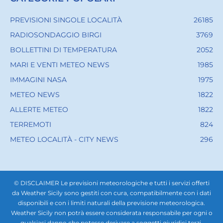
PREVISIONI SINGOLE LOCALITÀ
26185
RADIOSONDAGGIO BIRGI
3769
BOLLETTINI DI TEMPERATURA
2052
MARI E VENTI METEO NEWS
1985
IMMAGINI NASA
1975
METEO NEWS
1822
ALLERTE METEO
1822
TERREMOTI
824
METEO LOCALITÀ - CITY NEWS
296
© DISCLAIMER Le previsioni meteorologiche e tutti i servizi offerti
da Weather Sicily sono gestiti con cura, compatibilmente con i dati
disponibili e con i limiti naturali della previsione meteorologica.
Weather Sicily non potrà essere considerata responsabile per ogni o
qualsiasi danno che potesse derivare a soggetti giuridici terzi,