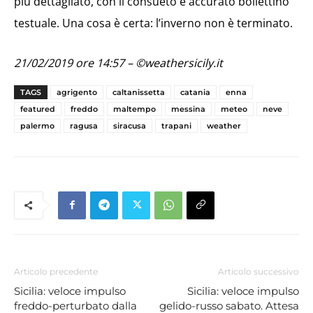
più dettagliato, con il consueto e accurato bollettino
testuale. Una cosa è certa: l’inverno non è terminato.
21/02/2019 ore 14:57 – ©weathersicily.it
TAGS
agrigento
caltanissetta
catania
enna
featured
freddo
maltempo
messina
meteo
neve
palermo
ragusa
siracusa
trapani
weather
Articolo precedente
Articolo successivo
Sicilia: veloce impulso
Sicilia: veloce impulso
freddo-perturbato dalla
gelido-russo sabato. Attesa