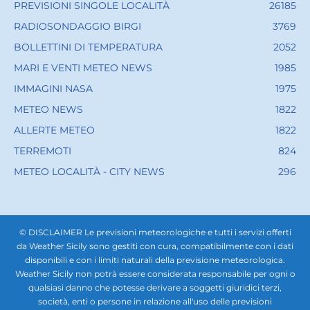
PREVISIONI SINGOLE LOCALITÀ
26185
RADIOSONDAGGIO BIRGI
3769
BOLLETTINI DI TEMPERATURA
2052
MARI E VENTI METEO NEWS
1985
IMMAGINI NASA
1975
METEO NEWS
1822
ALLERTE METEO
1822
TERREMOTI
824
METEO LOCALITÀ - CITY NEWS
296
© DISCLAIMER Le previsioni meteorologiche e tutti i servizi offerti
da Weather Sicily sono gestiti con cura, compatibilmente con i dati
disponibili e con i limiti naturali della previsione meteorologica.
Weather Sicily non potrà essere considerata responsabile per ogni o
qualsiasi danno che potesse derivare a soggetti giuridici terzi,
società, enti o persone in relazione all'uso delle previsioni