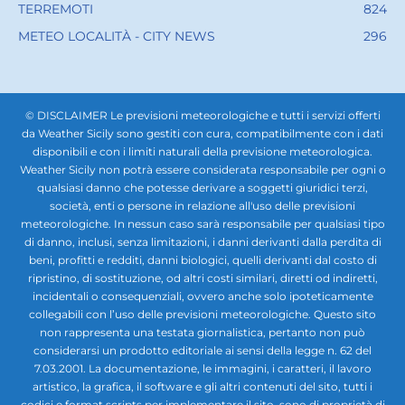
TERREMOTI
824
METEO LOCALITÀ - CITY NEWS
296
© DISCLAIMER Le previsioni meteorologiche e tutti i servizi offerti
da Weather Sicily sono gestiti con cura, compatibilmente con i dati
disponibili e con i limiti naturali della previsione meteorologica.
Weather Sicily non potrà essere considerata responsabile per ogni o
qualsiasi danno che potesse derivare a soggetti giuridici terzi,
società, enti o persone in relazione all'uso delle previsioni
meteorologiche. In nessun caso sarà responsabile per qualsiasi tipo
di danno, inclusi, senza limitazioni, i danni derivanti dalla perdita di
beni, profitti e redditi, danni biologici, quelli derivanti dal costo di
ripristino, di sostituzione, od altri costi similari, diretti od indiretti,
incidentali o consequenziali, ovvero anche solo ipoteticamente
collegabili con l’uso delle previsioni meteorologiche. Questo sito
non rappresenta una testata giornalistica, pertanto non può
considerarsi un prodotto editoriale ai sensi della legge n. 62 del
7.03.2001. La documentazione, le immagini, i caratteri, il lavoro
artistico, la grafica, il software e gli altri contenuti del sito, tutti i
codici e format scripts per implementare il sito, sono di proprietà di