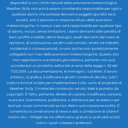
disponibili e con i limiti naturali della previsione meteorologica.
Weather Sicily non potrà essere considerata responsabile per ogni o
qualsiasi danno che potesse derivare a soggetti giuridici terzi,
società, enti o persone in relazione all'uso delle previsioni
meteorologiche. In nessun caso sarà responsabile per qualsiasi tipo
di danno, inclusi, senza limitazioni, i danni derivanti dalla perdita di
beni, profitti e redditi, danni biologici, quelli derivanti dal costo di
ripristino, di sostituzione, od altri costi similari, diretti od indiretti,
incidentali o consequenziali, ovvero anche solo ipoteticamente
collegabili con l’uso delle previsioni meteorologiche. Questo sito
non rappresenta una testata giornalistica, pertanto non può
considerarsi un prodotto editoriale ai sensi della legge n. 62 del
7.03.2001. La documentazione, le immagini, i caratteri, il lavoro
artistico, la grafica, il software e gli altri contenuti del sito, tutti i
codici e format scripts per implementare il sito, sono di proprietà di
Weather Sicily. Il materiale contenuto nel sito Web è protetto da
copyright. E' fatto, pertanto, divieto di copiare, modificare, caricare,
scaricare, trasmettere, pubblicare, o distribuire per se stessi o per
terzi per scopi commerciali se non dietro autorizzazione scritta. E'
consentita la condivisione di news e dati a condizione di citare il
nostro sito. I Widget da noi offerti sono gratuiti e usufruibili a tutti
coloro i quali volessero prelevarli.