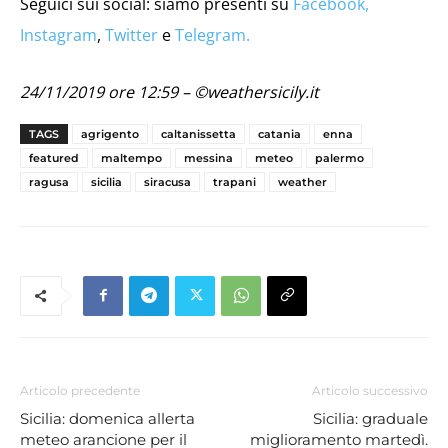
Seguici sui social: siamo presenti su
Facebook,
Instagram
,
Twitter
e
Telegram.
24/11/2019 ore 12:59 – ©weathersicily.it
TAGS
agrigento
caltanissetta
catania
enna
featured
maltempo
messina
meteo
palermo
ragusa
sicilia
siracusa
trapani
weather
Articolo precedente
Articolo successivo
Sicilia: domenica allerta
Sicilia: graduale
meteo arancione per il
miglioramento martedì.