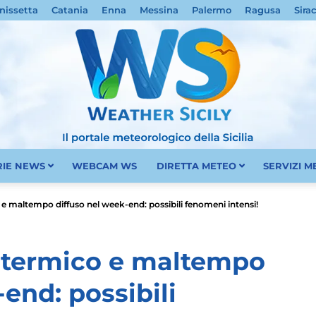
nissetta
Catania
Enna
Messina
Palermo
Ragusa
Sira
RIE NEWS
WEBCAM WS
DIRETTA METEO
SERVIZI 
Meteo
co e maltempo diffuso nel week-end: possibili fenomeni intensi!
lo termico e maltempo
end: possibili
Sicilia