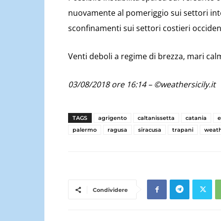
nuovamente al pomeriggio sui settori inte
sconfinamenti sui settori costieri occident
Venti deboli a regime di brezza, mari cal
03/08/2018 ore 16:14 – ©weathersicily.it
TAGS
agrigento
caltanissetta
catania
palermo
ragusa
siracusa
trapani
weat
Condividere