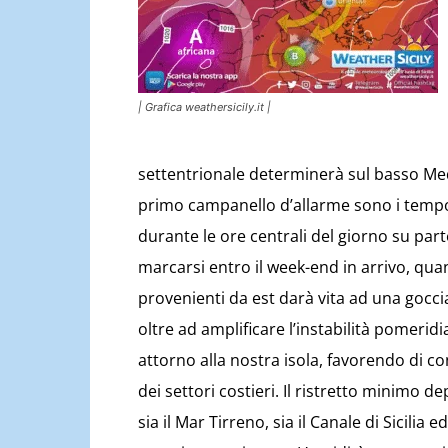
| Grafica weathersicily.it |
settentrionale determinerà sul basso Medite
primo campanello d’allarme sono i tempor
durante le ore centrali del giorno su parte
marcarsi entro il week-end in arrivo, quan
provenienti da est darà vita ad una goccia
oltre ad amplificare l’instabilità pomeridi
attorno alla nostra isola, favorendo di 
dei settori costieri. Il ristretto minimo d
sia il Mar Tirreno, sia il Canale di Sicilia e