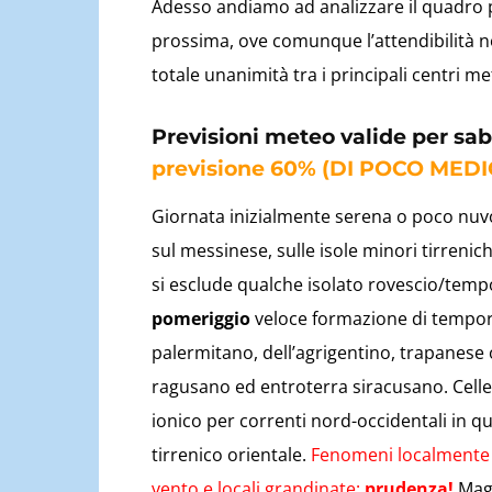
Adesso andiamo ad analizzare il quadro pre
prossima, ove comunque l’attendibilità no
totale unanimità tra i principali centri m
Previsioni meteo valide per sa
previsione 60% (DI POCO MEDI
Giornata inizialmente serena o poco nu
sul messinese, sulle isole minori tirreni
si esclude qualche isolato rovescio/temp
pomeriggio
veloce formazione di tempora
palermitano, dell’agrigentino, trapanese
ragusano ed entroterra siracusano. Celle
ionico per correnti nord-occidentali in qu
tirrenico orientale.
Fenomeni localmente in
vento e locali grandinate:
prudenza!
Magg