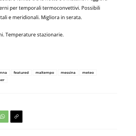
rni per temporali termoconvettivi. Possibili
ali e meridionali. Migliora in serata.
mi. Temperature stazionarie.
enna
featured
maltempo
messina
meteo
her