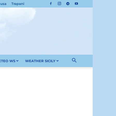
cusa
Trapani
METEO WS
WEATHER SICILY