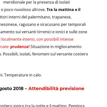
meridionale per la presenza di isolati
o o poco nuvoloso altrove.
Tra la mattina e il
tori interni del palermitano, trapanese,
 messinese, ragusano e siracusano per temporali
amento sui versanti tirrenici e ionici e sulle zone
localmente intensi, con possibili intense
inate:
prudenza!
Situazione in miglioramento
 Possibili, isolati, fenomeni sul versante costiero
mi. Temperature in calo.
gosto 2018 –
Attendibilità previsione
ostiero ionico tra la notte e il mattino. Peggiora