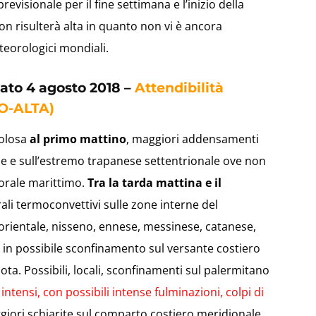
visionale per il fine settimana e l’inizio della
n risulterà alta in quanto non vi è ancora
eteorologici mondiali.
bato 4 agosto 2018 –
Attendibilità
O-ALTA)
volosa
al primo mattino
, maggiori addensamenti
che e sull’estremo trapanese settentrionale ove non
orale marittimo.
Tra la tarda mattina e il
li termoconvettivi sulle zone interne del
 orientale, nisseno, ennese, messinese, catanese,
 in possibile sconfinamento sul versante costiero
ota. Possibili, locali, sconfinamenti sul palermitano
tensi, con possibili intense fulminazioni, colpi di
iori schiarite sul comparto costiero meridionale.