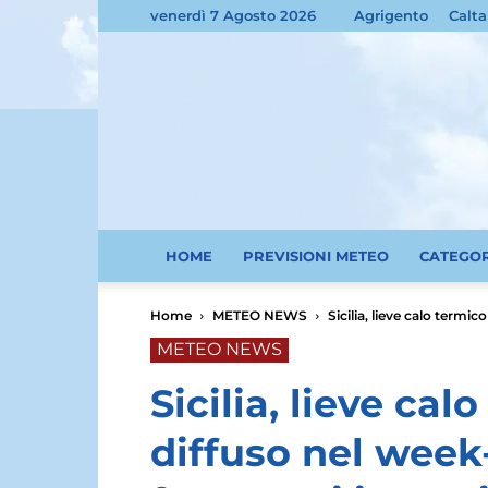
venerdì 7 Agosto 2026
Agrigento
Calta
HOME
PREVISIONI METEO
CATEGO
Home
METEO NEWS
Sicilia, lieve calo termi
METEO NEWS
Sicilia, lieve ca
diffuso nel week-