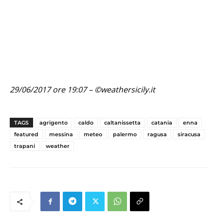
29/06/2017 ore 19:07 – ©weathersicily.it
TAGS
agrigento
caldo
caltanissetta
catania
enna
featured
messina
meteo
palermo
ragusa
siracusa
trapani
weather