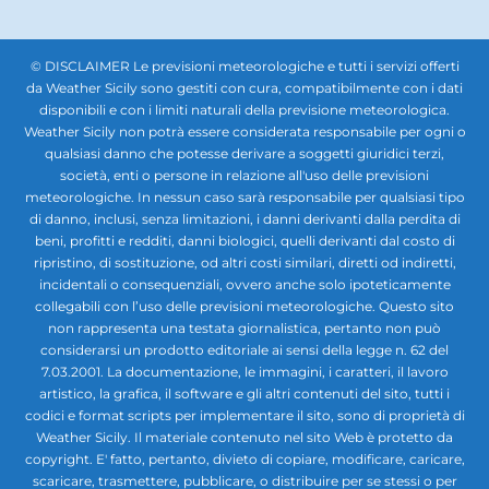
© DISCLAIMER Le previsioni meteorologiche e tutti i servizi offerti
da Weather Sicily sono gestiti con cura, compatibilmente con i dati
disponibili e con i limiti naturali della previsione meteorologica.
Weather Sicily non potrà essere considerata responsabile per ogni o
qualsiasi danno che potesse derivare a soggetti giuridici terzi,
società, enti o persone in relazione all'uso delle previsioni
meteorologiche. In nessun caso sarà responsabile per qualsiasi tipo
di danno, inclusi, senza limitazioni, i danni derivanti dalla perdita di
beni, profitti e redditi, danni biologici, quelli derivanti dal costo di
ripristino, di sostituzione, od altri costi similari, diretti od indiretti,
incidentali o consequenziali, ovvero anche solo ipoteticamente
collegabili con l’uso delle previsioni meteorologiche. Questo sito
non rappresenta una testata giornalistica, pertanto non può
considerarsi un prodotto editoriale ai sensi della legge n. 62 del
7.03.2001. La documentazione, le immagini, i caratteri, il lavoro
artistico, la grafica, il software e gli altri contenuti del sito, tutti i
codici e format scripts per implementare il sito, sono di proprietà di
Weather Sicily. Il materiale contenuto nel sito Web è protetto da
copyright. E' fatto, pertanto, divieto di copiare, modificare, caricare,
scaricare, trasmettere, pubblicare, o distribuire per se stessi o per