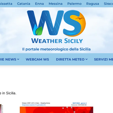
nissetta
Catania
Enna
Messina
Palermo
Ragusa
Sirac
RIE NEWS
WEBCAM WS
DIRETTA METEO
SERVIZI 
Meteo
in Sicilia.
Sicilia