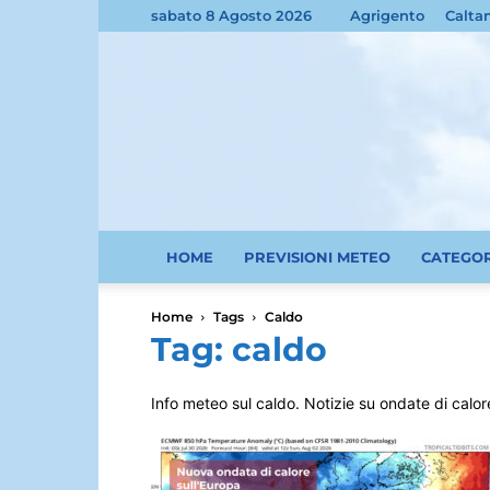
sabato 8 Agosto 2026
Agrigento
Calta
HOME
PREVISIONI METEO
CATEGO
Home
Tags
Caldo
Tag: caldo
Info meteo sul caldo. Notizie su ondate di calore 