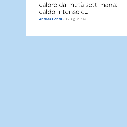
calore da metà settimana:
caldo intenso e...
Andrea Bondì
-
13 Luglio 2026
Meteo Sicilia, venerdì
temperature in calo e
temporali anche forti
Giuseppe Visalli
-
2 Luglio 2026