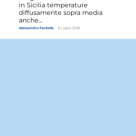
in Sicilia temperature
diffusamente sopra media
anche...
Alessandro Fardella
-
8 Luglio 2026
Meteo Sicilia: martedì
pomeriggio possibili rovesci e
temporali sulle zone
montuose
Giuseppe Visalli
-
15 Giugno 2026