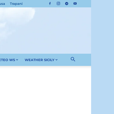
usa
Trapani
METEO WS
WEATHER SICILY